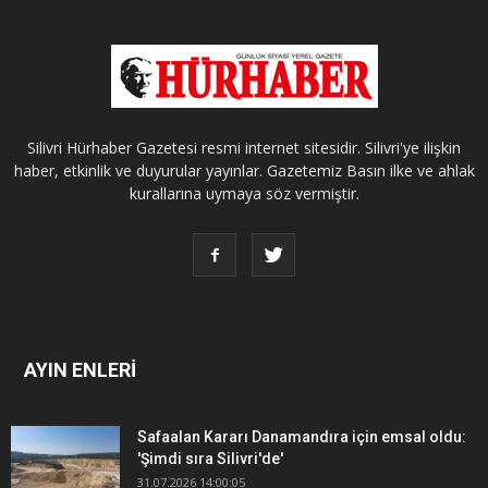
Silivri Hürhaber Gazetesi resmi internet sitesidir. Silivri'ye ilişkin
haber, etkinlik ve duyurular yayınlar. Gazetemiz Basın ilke ve ahlak
kurallarına uymaya söz vermiştir.
AYIN ENLERİ
Safaalan Kararı Danamandıra için emsal oldu:
'Şimdi sıra Silivri'de'
31.07.2026 14:00:05