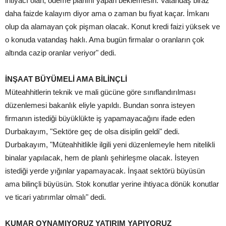
ihtiyacı olan, ödeme planını yapan beklemesin. Vatandaş biraz
daha faizde kalayım diyor ama o zaman bu fiyat kaçar. İmkanı
olup da alamayan çok pişman olacak. Konut kredi faizi yüksek ve
o konuda vatandaş haklı. Ama bugün firmalar o oranların çok
altında cazip oranlar veriyor" dedi.
İNŞAAT BÜYÜMELİ AMA BİLİNÇLİ
Müteahhitlerin teknik ve mali gücüne göre sınıflandırılması
düzenlemesi bakanlık eliyle yapıldı. Bundan sonra isteyen
firmanın istediği büyüklükte iş yapamayacağını ifade eden
Durbakayım, "Sektöre geç de olsa disiplin geldi" dedi.
Durbakayım, "Müteahhitlikle ilgili yeni düzenlemeyle hem nitelikli
binalar yapılacak, hem de planlı şehirleşme olacak. İsteyen
istediği yerde yığınlar yapamayacak. İnşaat sektörü büyüsün
ama bilinçli büyüsün. Stok konutlar yerine ihtiyaca dönük konutlar
ve ticari yatırımlar olmalı" dedi.
KUMAR OYNAMIYORUZ YATIRIM YAPIYORUZ