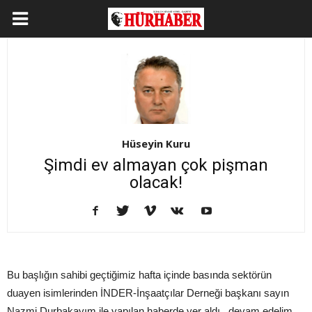
Hüseyin Kuru
Şimdi ev almayan çok pişman
olacak!
Bu başlığın sahibi geçtiğimiz hafta içinde basında sektörün
duayen isimlerinden İNDER-İnşaatçılar Derneği başkanı sayın
Nazmi Durbakayım ile yapılan haberde yer aldı.. devam edelim.