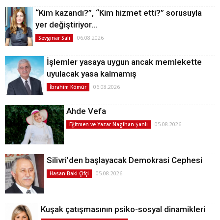
“Kim kazandı?”, “Kim hizmet etti?” sorusuyla
yer değiştiriyor…
06.08.2026
Sevginar Sali
İşlemler yasaya uygun ancak memlekette
uyulacak yasa kalmamış
06.08.2026
İbrahim Kömür
Ahde Vefa
05.08.2026
Eğitmen ve Yazar Nagihan Şanlı
Silivri'den başlayacak Demokrasi Cephesi
05.08.2026
Hasan Baki Çifçi
Kuşak çatışmasının psiko-sosyal dinamikleri