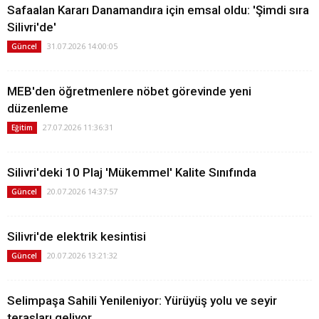
Safaalan Kararı Danamandıra için emsal oldu: 'Şimdi sıra
Silivri'de'
31.07.2026 14:00:05
Güncel
MEB'den öğretmenlere nöbet görevinde yeni
düzenleme
27.07.2026 11:36:31
Eğitim
Silivri'deki 10 Plaj 'Mükemmel' Kalite Sınıfında
20.07.2026 14:37:57
Güncel
Silivri'de elektrik kesintisi
20.07.2026 13:21:32
Güncel
Selimpaşa Sahili Yenileniyor: Yürüyüş yolu ve seyir
terasları geliyor