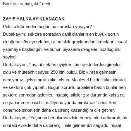
Bankası sahip çıktı" dedi.
ZAYIF HALKA AYIKLANACAK
Peki sektör neden bugün bu sorunları yaşıyor?
Dubakayım, sektöre sonradan dahil olanların en büyük sorun
olduğunu söyleyerek başka meslek gruplarından firmaların inşaat
yapmaya başladığını ve bunun piyasada dengeleri bozduğunu
söyledi.
Durbakayım, "İnşaat sektörü iyiyken tüm sektörlerden girenler
oldu ve müteahhit sayısı 250 bini buldu. Biz kimse gelmesin
demiyoruz, gelsin ama kalıcı olsun. Maalesef bizde kalıcı olmadı
ve sektörü çok yıprattı. Bugün sorunlu projelere bakın bunlar hep
sektöre sonradan gelenler. İnşaatçı aileler zor durumda kalsa da
ne yapar eder o işi bitirir. Oyunu yarıda bırakmaz” dedi. Son
dönemde şirketlerin daha da direnç kazandığını dile getiren
Durbakayım, “Yaşanan her olumsuzluk, deneyimleri arttırarak, bir
sonraki evrede daha da dirençli hale gelmemizi sağladı. İnşaat