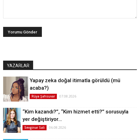
YAZARLAR
Yapay zeka doğal itimatla görüldü (mü
acaba?)
07.08.2026
Rüya Şahsuvar
“Kim kazandı?”, “Kim hizmet etti?” sorusuyla
yer değiştiriyor…
06.08.2026
Sevginar Sali