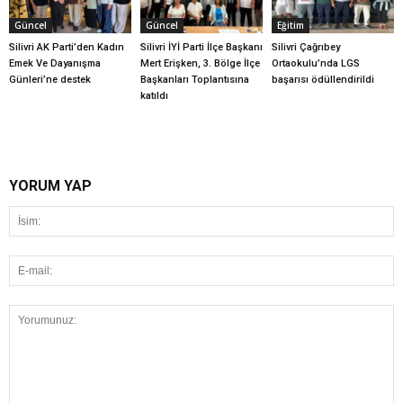
Güncel
Güncel
Eğitim
Silivri AK Parti’den Kadın
Silivri İYİ Parti İlçe Başkanı
Silivri Çağrıbey
Emek Ve Dayanışma
Mert Erişken, 3. Bölge İlçe
Ortaokulu’nda LGS
Günleri’ne destek
Başkanları Toplantısına
başarısı ödüllendirildi
katıldı
YORUM YAP