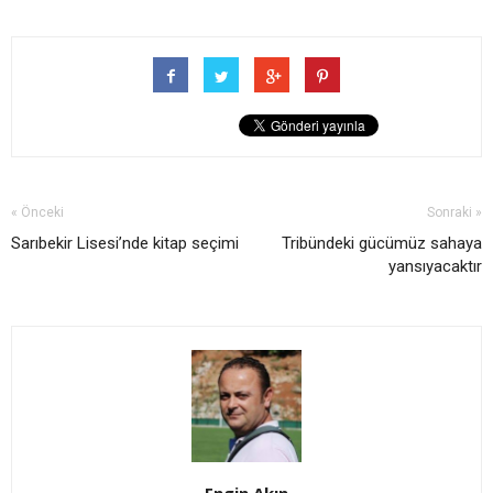
« Önceki
Sonraki »
Sarıbekir Lisesi’nde kitap seçimi
Tribündeki gücümüz sahaya
yansıyacaktır
Engin Akın