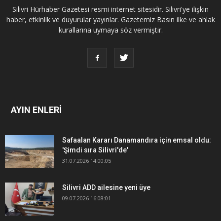
Silivri Hürhaber Gazetesi resmi internet sitesidir. Silivri'ye ilişkin
haber, etkinlik ve duyurular yayınlar. Gazetemiz Basın ilke ve ahlak
kurallarına uymaya söz vermiştir.
AYIN ENLERİ
Safaalan Kararı Danamandıra için emsal oldu:
'Şimdi sıra Silivri'de'
31.07.2026 14:00:05
Silivri ADD ailesine yeni üye
09.07.2026 16:08:01