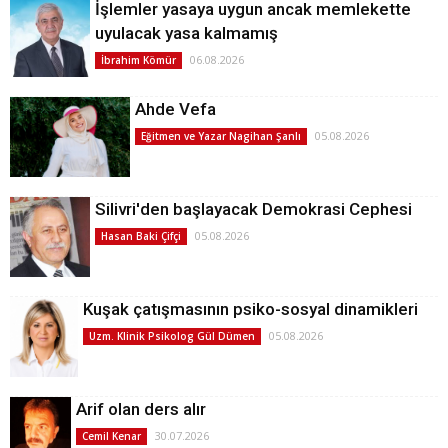
İşlemler yasaya uygun ancak memlekette
uyulacak yasa kalmamış
06.08.2026
İbrahim Kömür
Ahde Vefa
05.08.2026
Eğitmen ve Yazar Nagihan Şanlı
Silivri'den başlayacak Demokrasi Cephesi
05.08.2026
Hasan Baki Çifçi
Kuşak çatışmasının psiko-sosyal dinamikleri
05.08.2026
Uzm. Klinik Psikolog Gül Dümen
Arif olan ders alır
30.07.2026
Cemil Kenar