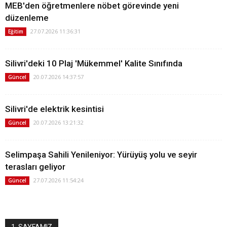
MEB'den öğretmenlere nöbet görevinde yeni
düzenleme
27.07.2026 11:36:31
Eğitim
Silivri'deki 10 Plaj 'Mükemmel' Kalite Sınıfında
20.07.2026 14:37:57
Güncel
Silivri'de elektrik kesintisi
20.07.2026 13:21:32
Güncel
Selimpaşa Sahili Yenileniyor: Yürüyüş yolu ve seyir
terasları geliyor
27.07.2026 11:54:24
Güncel
1. SAYFAMIZ