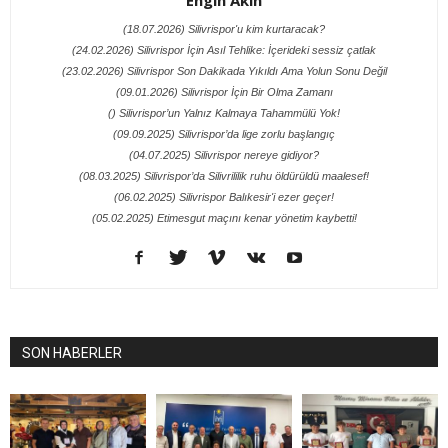
(18.07.2026) Silivrispor'u kim kurtaracak?
(24.02.2026) Silivrispor İçin Asıl Tehlike: İçerideki sessiz çatlak
(23.02.2026) Silivrispor Son Dakikada Yıkıldı Ama Yolun Sonu Değil
(09.01.2026) Silivrispor İçin Bir Olma Zamanı
() Silivrispor’un Yalnız Kalmaya Tahammülü Yok!
(09.09.2025) Silivrispor’da lige zorlu başlangıç
(04.07.2025) Silivrispor nereye gidiyor?
(08.03.2025) Silivrispor’da Silivrililik ruhu öldürüldü maalesef!
(06.02.2025) Silivrispor Balıkesir'i ezer geçer!
(05.02.2025) Etimesgut maçını kenar yönetim kaybetti!
SON HABERLER