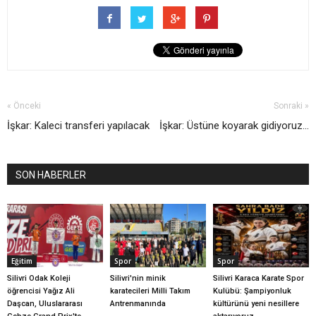
« Önceki
Sonraki »
İşkar: Kaleci transferi yapılacak
İşkar: Üstüne koyarak gidiyoruz...
SON HABERLER
Eğitim
Spor
Spor
Silivri Odak Koleji
Silivri'nin minik
Silivri Karaca Karate Spor
öğrencisi Yağız Ali
karatecileri Milli Takım
Kulübü: Şampiyonluk
Daşcan, Uluslararası
Antrenmanında
kültürünü yeni nesillere