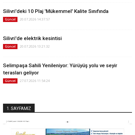
Silivri'deki 10 Plaj 'Mükemmel' Kalite Sınıfında
20.07.2026 14:37:57
Güncel
Silivri'de elektrik kesintisi
20.07.2026 13:21:32
Güncel
Selimpaşa Sahili Yenileniyor: Yürüyüş yolu ve seyir
terasları geliyor
27.07.2026 11:54:24
Güncel
1. SAYFAMIZ