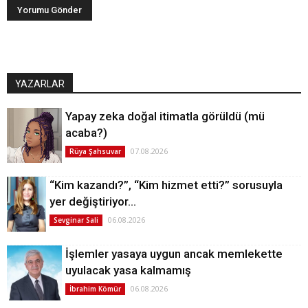
YAZARLAR
Yapay zeka doğal itimatla görüldü (mü
acaba?)
07.08.2026
Rüya Şahsuvar
“Kim kazandı?”, “Kim hizmet etti?” sorusuyla
yer değiştiriyor…
06.08.2026
Sevginar Sali
İşlemler yasaya uygun ancak memlekette
uyulacak yasa kalmamış
06.08.2026
İbrahim Kömür