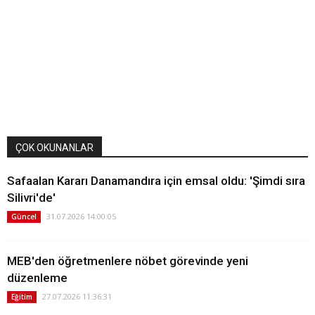
ÇOK OKUNANLAR
Safaalan Kararı Danamandıra için emsal oldu: 'Şimdi sıra
Silivri'de'
31.07.2026 14:00:05
Güncel
MEB'den öğretmenlere nöbet görevinde yeni
düzenleme
27.07.2026 11:36:31
Eğitim