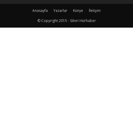
Anasayfa
Yazarlar
Künye
İletişim
© Copyright 2015 - Silivri Hürhaber