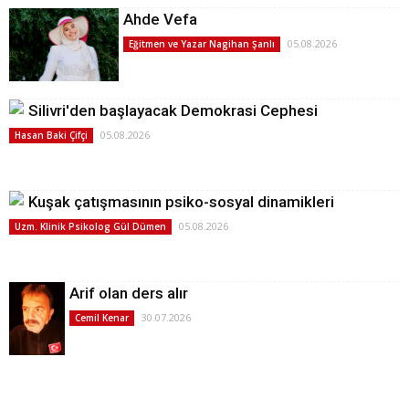
Ahde Vefa
05.08.2026
Eğitmen ve Yazar Nagihan Şanlı
Silivri'den başlayacak Demokrasi Cephesi
05.08.2026
Hasan Baki Çifçi
Kuşak çatışmasının psiko-sosyal dinamikleri
05.08.2026
Uzm. Klinik Psikolog Gül Dümen
Arif olan ders alır
30.07.2026
Cemil Kenar