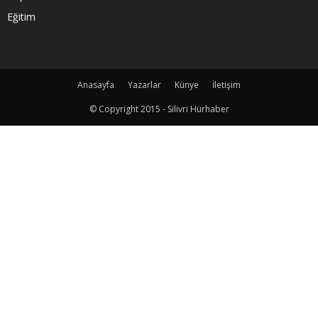
Eğitim
Anasayfa
Yazarlar
Künye
İletişim
© Copyright 2015 - Silivri Hürhaber