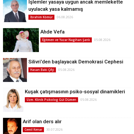
İşlemler yasaya uygun ancak memlekette
uyulacak yasa kalmamış
06.08.2026
İbrahim Kömür
Ahde Vefa
05.08.2026
Eğitmen ve Yazar Nagihan Şanlı
Silivri'den başlayacak Demokrasi Cephesi
05.08.2026
Hasan Baki Çifçi
Kuşak çatışmasının psiko-sosyal dinamikleri
05.08.2026
Uzm. Klinik Psikolog Gül Dümen
Arif olan ders alır
30.07.2026
Cemil Kenar