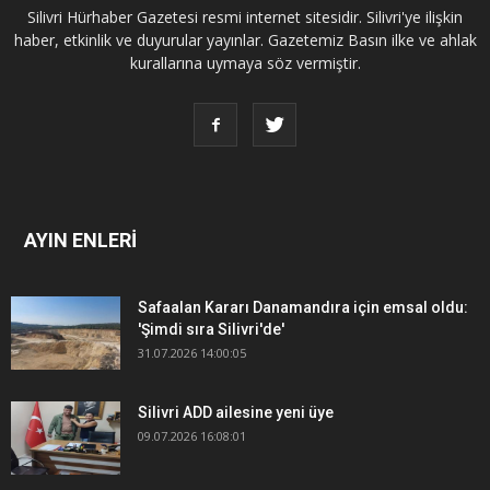
Silivri Hürhaber Gazetesi resmi internet sitesidir. Silivri'ye ilişkin
haber, etkinlik ve duyurular yayınlar. Gazetemiz Basın ilke ve ahlak
kurallarına uymaya söz vermiştir.
AYIN ENLERİ
Safaalan Kararı Danamandıra için emsal oldu:
'Şimdi sıra Silivri'de'
31.07.2026 14:00:05
Silivri ADD ailesine yeni üye
09.07.2026 16:08:01