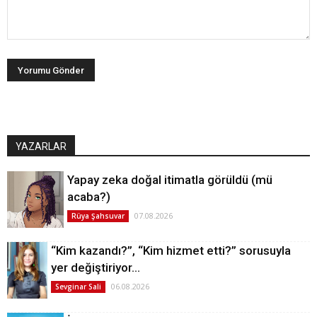
YAZARLAR
Yapay zeka doğal itimatla görüldü (mü
acaba?)
07.08.2026
Rüya Şahsuvar
“Kim kazandı?”, “Kim hizmet etti?” sorusuyla
yer değiştiriyor…
06.08.2026
Sevginar Sali