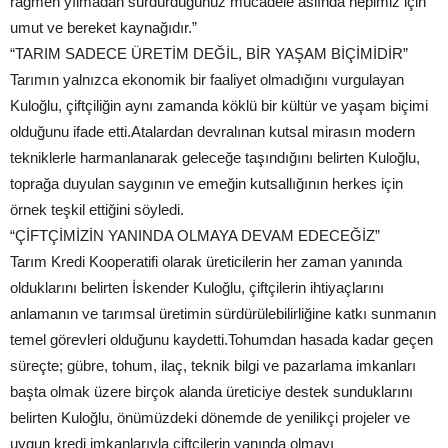
rağmen yılmadan sürdürdüğünüz mücadele aslında hepimiz için
umut ve bereket kaynağıdır.”
“TARIM SADECE ÜRETİM DEĞİL, BİR YAŞAM BİÇİMİDİR”
Tarımın yalnızca ekonomik bir faaliyet olmadığını vurgulayan
Kuloğlu, çiftçiliğin aynı zamanda köklü bir kültür ve yaşam biçimi
olduğunu ifade etti.Atalardan devralınan kutsal mirasın modern
tekniklerle harmanlanarak geleceğe taşındığını belirten Kuloğlu,
toprağa duyulan saygının ve emeğin kutsallığının herkes için
örnek teşkil ettiğini söyledi.
“ÇİFTÇİMİZİN YANINDA OLMAYA DEVAM EDECEĞİZ”
Tarım Kredi Kooperatifi olarak üreticilerin her zaman yanında
olduklarını belirten İskender Kuloğlu, çiftçilerin ihtiyaçlarını
anlamanın ve tarımsal üretimin sürdürülebilirliğine katkı sunmanın
temel görevleri olduğunu kaydetti.Tohumdan hasada kadar geçen
süreçte; gübre, tohum, ilaç, teknik bilgi ve pazarlama imkanları
başta olmak üzere birçok alanda üreticiye destek sunduklarını
belirten Kuloğlu, önümüzdeki dönemde de yenilikçi projeler ve
uygun kredi imkanlarıyla çiftçilerin yanında olmayı