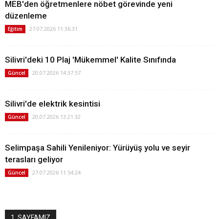
MEB'den öğretmenlere nöbet görevinde yeni
düzenleme
27.07.2026 11:36:31
Eğitim
Silivri'deki 10 Plaj 'Mükemmel' Kalite Sınıfında
20.07.2026 14:37:57
Güncel
Silivri'de elektrik kesintisi
20.07.2026 13:21:32
Güncel
Selimpaşa Sahili Yenileniyor: Yürüyüş yolu ve seyir
terasları geliyor
27.07.2026 11:54:24
Güncel
1. SAYFAMIZ