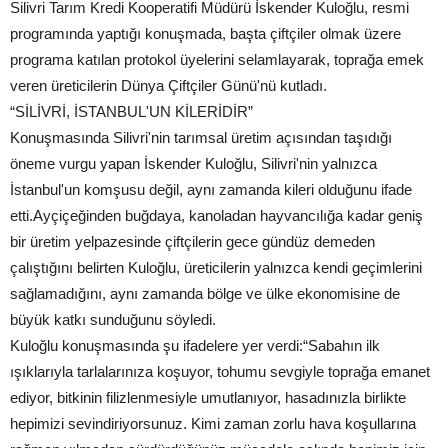
Silivri Tarım Kredi Kooperatifi Müdürü İskender Kuloğlu, resmi
programında yaptığı konuşmada, başta çiftçiler olmak üzere
programa katılan protokol üyelerini selamlayarak, toprağa emek
veren üreticilerin Dünya Çiftçiler Günü'nü kutladı.
“SİLİVRİ, İSTANBUL'UN KİLERİDİR”
Konuşmasında Silivri'nin tarımsal üretim açısından taşıdığı
öneme vurgu yapan İskender Kuloğlu, Silivri'nin yalnızca
İstanbul'un komşusu değil, aynı zamanda kileri olduğunu ifade
etti.Ayçiçeğinden buğdaya, kanoladan hayvancılığa kadar geniş
bir üretim yelpazesinde çiftçilerin gece gündüz demeden
çalıştığını belirten Kuloğlu, üreticilerin yalnızca kendi geçimlerini
sağlamadığını, aynı zamanda bölge ve ülke ekonomisine de
büyük katkı sunduğunu söyledi.
Kuloğlu konuşmasında şu ifadelere yer verdi:“Sabahın ilk
ışıklarıyla tarlalarınıza koşuyor, tohumu sevgiyle toprağa emanet
ediyor, bitkinin filizlenmesiyle umutlanıyor, hasadınızla birlikte
hepimizi sevindiriyorsunuz. Kimi zaman zorlu hava koşullarına