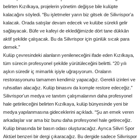
belirten Kızılkaya, projelerin yönetim değişse bile kulüpte
kalacağını söyledi. “Bu işletmeler yarın biz gitsek de Silivrispor'a
kalacak. Orada satışlar devam edecek ve kulübe sürekli gelir
sağlayacak. Büfe ve kafeyi de eklediğimizde dört tane dükkân
aktif şekilde çalışacak. Bu da Silivrispor için günlük sıcak para
demek.”
Kulüp çevresindeki alanların yenileneceğini ifade eden Kızılkaya,
tüm sürecin profesyonel şekilde yürütüleceğini belirtti. “20 yılı
aşkın süredir iç mimarlık işiyle uğraşıyorum. Oraların
restorasyonunu tamamen kendimiz yapacağız. Gerekli izinleri ve
ruhsatları alacağız. Kulüp binasını da komple restore edeceğiz.”
Silivrispor'un medya ve tanıtım çalışmalarının daha profesyonel
hale getirileceğini belirten Kızılkaya, kulüp bünyesinde yeni bir
medya yapılanmasına gideceklerini açıkladı. “Şu an emek veren
arkadaşlar var ama biz bunu daha profesyonel hale getireceğiz.
Kulüp binasında bir basın odası oluşturacağız. Ayrıca Silivri Spor
Aktüel benzeri bir dergi çıkaracağız. Bu dergide sadece Silivrispor