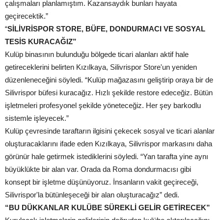
çalışmaları planlamıştım. Kazansaydık bunları hayata
geçirecektik.”
“
SİLİVRİSPOR STORE, BÜFE, DONDURMACI VE SOSYAL
TESİS KURACAĞIZ”
Kulüp binasının bulunduğu bölgede ticari alanları aktif hale
getireceklerini belirten Kızılkaya, Silivrispor Store'un yeniden
düzenleneceğini söyledi. “Kulüp mağazasını geliştirip oraya bir de
Silivrispor büfesi kuracağız. Hızlı şekilde restore edeceğiz. Bütün
işletmeleri profesyonel şekilde yöneteceğiz. Her şey barkodlu
sistemle işleyecek.”
Kulüp çevresinde taraftarın ilgisini çekecek sosyal ve ticari alanlar
oluşturacaklarını ifade eden Kızılkaya, Silivrispor markasını daha
görünür hale getirmek istediklerini söyledi. “Yan tarafta yine aynı
büyüklükte bir alan var. Orada da Roma dondurmacısı gibi
konsept bir işletme düşünüyoruz. İnsanların vakit geçireceği,
Silivrispor'la bütünleşeceği bir alan oluşturacağız” dedi.
“BU DÜKKANLAR KULÜBE SÜREKLİ GELİR GETİRECEK”