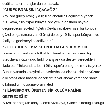
değil, amatör branşlar da yer alacak.”
“GÜREŞ BRANŞINI AÇACAĞIZ”
Yayında güreş branşıyla ilgili de önemli bir açıklama yapan
Kızılkaya, Silivrispor bünyesinde yeni branşların hayata
geçirileceğini söyledi. “Çetin Ceylan ağabeyimizin bu konuda
güzel bir çalışması var. Güreşi de bu yıl Silivrispor bünyesinde
faaliyete geçirmeyi hedefliyoruz.”
“VOLEYBOL VE BASKETBOL DA GÜNDEMİMİZDE”
Silivrispor'un yalnızca futboldan ibaret olmaması gerektiğini
vurgulayan Kızılkaya, farklı branşlara da destek vereceklerini
ifade etti. “Tekvando ailesini Silivrispor'a entegre etmek istiyoruz.
Bunun yanında voleybol ve basketbol da olacak. Halter, yüzme
gibi branşlarda başarılı gençlerimiz var ancak yeterince sahip
çıkılmadığını düşünüyorum” dedi.
“SİLİVRİSPOR'U ÜRETEN BİR KULÜP HALİNE
GETİRECEĞİZ”
Silivrispor başkan adayı Cemil Kızılkaya, Güner'in konuğu olduğu