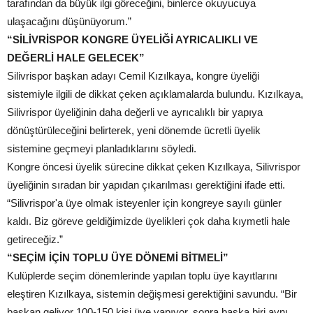
tarafından da büyük ilgi göreceğini, binlerce okuyucuya
ulaşacağını düşünüyorum.”
“SİLİVRİSPOR KONGRE ÜYELİĞİ AYRICALIKLI VE
DEĞERLİ HALE GELECEK”
Silivrispor başkan adayı Cemil Kızılkaya, kongre üyeliği
sistemiyle ilgili de dikkat çeken açıklamalarda bulundu. Kızılkaya,
Silivrispor üyeliğinin daha değerli ve ayrıcalıklı bir yapıya
dönüştürüleceğini belirterek, yeni dönemde ücretli üyelik
sistemine geçmeyi planladıklarını söyledi.
Kongre öncesi üyelik sürecine dikkat çeken Kızılkaya, Silivrispor
üyeliğinin sıradan bir yapıdan çıkarılması gerektiğini ifade etti.
“Silivrispor'a üye olmak isteyenler için kongreye sayılı günler
kaldı. Biz göreve geldiğimizde üyelikleri çok daha kıymetli hale
getireceğiz.”
“SEÇİM İÇİN TOPLU ÜYE DÖNEMİ BİTMELİ”
Kulüplerde seçim dönemlerinde yapılan toplu üye kayıtlarını
eleştiren Kızılkaya, sistemin değişmesi gerektiğini savundu. “Bir
başkan geliyor 100-150 kişi üye yapıyor, sonra başka biri aynı