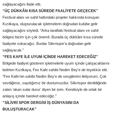
sağlayacağını ifade etti.
“ÜÇ DÜKKÂN KISA SÜREDE FAALİYETE GEÇECEK”
Festival alanı ve sahil hattındaki projeler hakkında konuşan
Kızılkaya, oluşturulacak işletmelerin doğrudan kulübe gelir
sağlayacağını söyledi. “Arka taraftaki festival alanı ve sahil
bölgesi bizim için çok önemli. Burada üç dükkânı kısa sürede
faaliyete sokacağız. Bunlar Silivrispor'a doğrudan gelir
sağlayacak.”
“FES KAFE İLE UYUM İÇİNDE HAREKET EDECEĞİZ”
Bölgede faaliyet gösteren işletmelerle uyum içinde çalışacaklarını
belirten Kızılkaya, Fes Kafe sahibi Nedim Bey'e de teşekkür etti.
“Fes Kafe'nin sahibi Nedim Bey'e de sevgilerimi iletiyorum. Çok
sevdiğimiz, saydığımız bir dostumuzdur. Silivrispor denildiğinde
zaten ‘akan sular durur' diyen bir isim. Kendisiyle de ortak bir
anlayış içinde hareket edeceğiz.”
“SİLİVRİ SPOR DERGİSİ İŞ DÜNYASINI DA
BULUŞTURACAK”