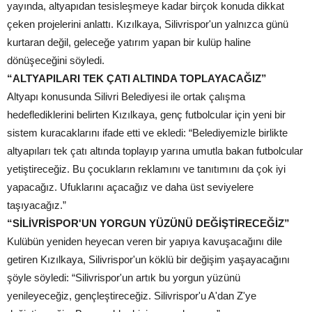
yayında, altyapıdan tesisleşmeye kadar birçok konuda dikkat
çeken projelerini anlattı. Kızılkaya, Silivrispor'un yalnızca günü
kurtaran değil, geleceğe yatırım yapan bir kulüp haline
dönüşeceğini söyledi.
“ALTYAPILARI TEK ÇATI ALTINDA TOPLAYACAĞIZ”
Altyapı konusunda Silivri Belediyesi ile ortak çalışma
hedeflediklerini belirten Kızılkaya, genç futbolcular için yeni bir
sistem kuracaklarını ifade etti ve ekledi: “Belediyemizle birlikte
altyapıları tek çatı altında toplayıp yarına umutla bakan futbolcular
yetiştireceğiz. Bu çocukların reklamını ve tanıtımını da çok iyi
yapacağız. Ufuklarını açacağız ve daha üst seviyelere
taşıyacağız.”
“SİLİVRİSPOR'UN YORGUN YÜZÜNÜ DEĞİŞTİRECEĞİZ”
Kulübün yeniden heyecan veren bir yapıya kavuşacağını dile
getiren Kızılkaya, Silivrispor'un köklü bir değişim yaşayacağını
şöyle söyledi: “Silivrispor'un artık bu yorgun yüzünü
yenileyeceğiz, gençleştireceğiz. Silivrispor'u A'dan Z'ye