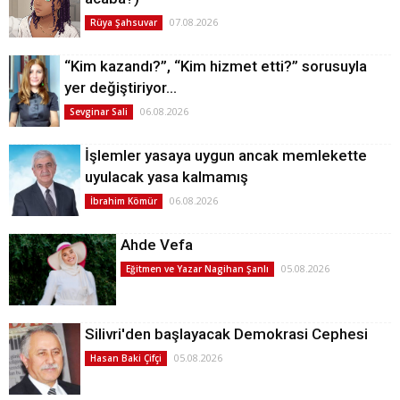
07.08.2026
Rüya Şahsuvar
“Kim kazandı?”, “Kim hizmet etti?” sorusuyla
yer değiştiriyor…
06.08.2026
Sevginar Sali
İşlemler yasaya uygun ancak memlekette
uyulacak yasa kalmamış
06.08.2026
İbrahim Kömür
Ahde Vefa
05.08.2026
Eğitmen ve Yazar Nagihan Şanlı
Silivri'den başlayacak Demokrasi Cephesi
05.08.2026
Hasan Baki Çifçi