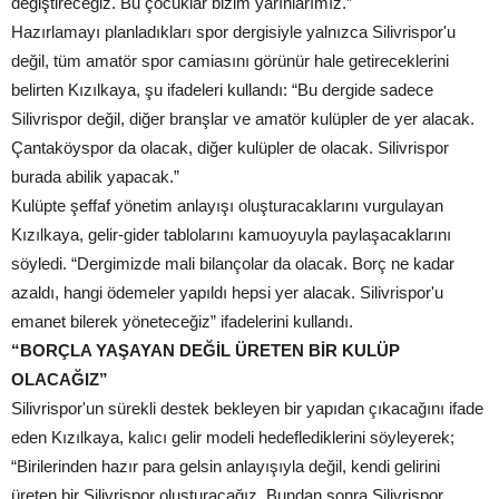
değiştireceğiz. Bu çocuklar bizim yarınlarımız.”
Hazırlamayı planladıkları spor dergisiyle yalnızca Silivrispor'u
değil, tüm amatör spor camiasını görünür hale getireceklerini
belirten Kızılkaya, şu ifadeleri kullandı: “Bu dergide sadece
Silivrispor değil, diğer branşlar ve amatör kulüpler de yer alacak.
Çantaköyspor da olacak, diğer kulüpler de olacak. Silivrispor
burada abilik yapacak.”
Kulüpte şeffaf yönetim anlayışı oluşturacaklarını vurgulayan
Kızılkaya, gelir-gider tablolarını kamuoyuyla paylaşacaklarını
söyledi. “Dergimizde mali bilançolar da olacak. Borç ne kadar
azaldı, hangi ödemeler yapıldı hepsi yer alacak. Silivrispor'u
emanet bilerek yöneteceğiz” ifadelerini kullandı.
“BORÇLA YAŞAYAN DEĞİL ÜRETEN BİR KULÜP
OLACAĞIZ”
Silivrispor'un sürekli destek bekleyen bir yapıdan çıkacağını ifade
eden Kızılkaya, kalıcı gelir modeli hedeflediklerini söyleyerek;
“Birilerinden hazır para gelsin anlayışıyla değil, kendi gelirini
üreten bir Silivrispor oluşturacağız. Bundan sonra Silivrispor