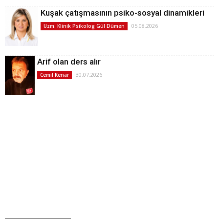
Kuşak çatışmasının psiko-sosyal dinamikleri
05.08.2026
Uzm. Klinik Psikolog Gül Dümen
Arif olan ders alır
30.07.2026
Cemil Kenar