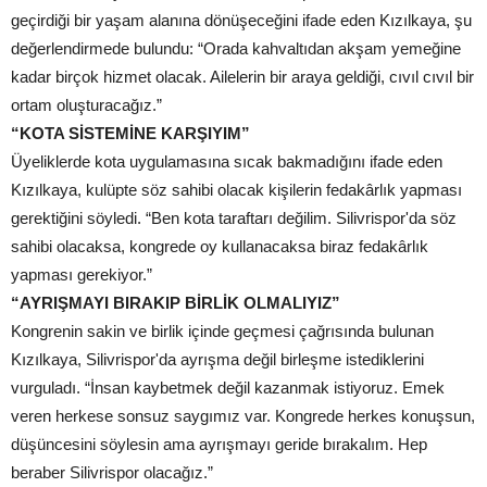
geçirdiği bir yaşam alanına dönüşeceğini ifade eden Kızılkaya, şu
değerlendirmede bulundu: “Orada kahvaltıdan akşam yemeğine
kadar birçok hizmet olacak. Ailelerin bir araya geldiği, cıvıl cıvıl bir
ortam oluşturacağız.”
“KOTA SİSTEMİNE KARŞIYIM”
Üyeliklerde kota uygulamasına sıcak bakmadığını ifade eden
Kızılkaya, kulüpte söz sahibi olacak kişilerin fedakârlık yapması
gerektiğini söyledi. “Ben kota taraftarı değilim. Silivrispor'da söz
sahibi olacaksa, kongrede oy kullanacaksa biraz fedakârlık
yapması gerekiyor.”
“AYRIŞMAYI BIRAKIP BİRLİK OLMALIYIZ”
Kongrenin sakin ve birlik içinde geçmesi çağrısında bulunan
Kızılkaya, Silivrispor'da ayrışma değil birleşme istediklerini
vurguladı. “İnsan kaybetmek değil kazanmak istiyoruz. Emek
veren herkese sonsuz saygımız var. Kongrede herkes konuşsun,
düşüncesini söylesin ama ayrışmayı geride bırakalım. Hep
beraber Silivrispor olacağız.”