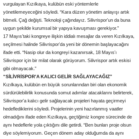
vurgulayan Kızılkaya, kulübün eski yöntemlerle
yönetilemeyeceğini söyledi. “Kara düzen yönetim anlayışı artık
bitmeli. Çağ değişti. Teknoloji çağındayız. Silivrispor'un da buna
uygun şekilde kurumsal bir yapıya kavuşması gerekiyor.”
17 Mayıs'taki kongreye ilişkin iddialı mesajlar da veren Kızılkaya,
seçilmesi halinde Silivrispor'da yeni bir dönemin başlayacağını
ifade etti. “Nasip olur da kongreyi kazanırsak, 18 Mayıs'ı
Silivrispor için bir milat olarak görüyorum. Silivrispor artık eskisi
gibi olmayacak.”
“SİLİVRİSPOR'A KALICI GELİR SAĞLAYACAĞIZ”
Kızılkaya, kulübün en büyük sorunlarından biri olan ekonomik
sürdürülebilirlik konusunda somut adımlar atacaklarını belirterek,
Silivrispor'a kalıcı gelir sağlayacak projeleri hayata geçirmeyi
hedeflediklerini söyledi. Projelerinin yeni hazırlanmış vaatler
olmadığını ifade eden Kızılkaya, geçtiğimiz kongre sürecinde de
aynı hedeflerle yola çıktığını dile getirdi. “Ben bunları proje olsun
diye söylemiyorum. Geçen dönem aday olduğumda da aynı