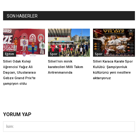
SON HABERLER
Eğitim
Spor
Spor
Silivri Odak Koleji
Silivri'nin minik
Silivri Karaca Karate Spor
öğrencisi Yağız Ali
karatecileri Milli Takım
Kulübü: Şampiyonluk
Daşcan, Uluslararası
Antrenmanında
kültürünü yeni nesillere
Gebze Grand Prix'te
aktarıyoruz
şampiyon oldu
YORUM YAP