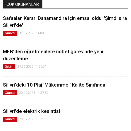
ÇOK OKUNANLAR
Safaalan Kararı Danamandıra için emsal oldu: 'Şimdi sıra
Silivri'de'
31.07.2026 14:00:05
Güncel
MEB'den öğretmenlere nöbet görevinde yeni
düzenleme
27.07.2026 11:36:31
Eğitim
Silivri'deki 10 Plaj 'Mükemmel' Kalite Sınıfında
20.07.2026 14:37:57
Güncel
Silivri'de elektrik kesintisi
20.07.2026 13:21:32
Güncel