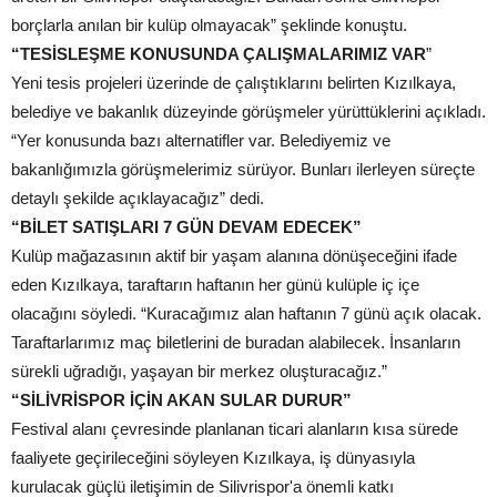
borçlarla anılan bir kulüp olmayacak” şeklinde konuştu.
“TESİSLEŞME KONUSUNDA ÇALIŞMALARIMIZ VAR
”
Yeni tesis projeleri üzerinde de çalıştıklarını belirten Kızılkaya,
belediye ve bakanlık düzeyinde görüşmeler yürüttüklerini açıkladı.
“Yer konusunda bazı alternatifler var. Belediyemiz ve
bakanlığımızla görüşmelerimiz sürüyor. Bunları ilerleyen süreçte
detaylı şekilde açıklayacağız” dedi.
“BİLET SATIŞLARI 7 GÜN DEVAM EDECEK”
Kulüp mağazasının aktif bir yaşam alanına dönüşeceğini ifade
eden Kızılkaya, taraftarın haftanın her günü kulüple iç içe
olacağını söyledi. “Kuracağımız alan haftanın 7 günü açık olacak.
Taraftarlarımız maç biletlerini de buradan alabilecek. İnsanların
sürekli uğradığı, yaşayan bir merkez oluşturacağız.”
“SİLİVRİSPOR İÇİN AKAN SULAR DURUR”
Festival alanı çevresinde planlanan ticari alanların kısa sürede
faaliyete geçirileceğini söyleyen Kızılkaya, iş dünyasıyla
kurulacak güçlü iletişimin de Silivrispor'a önemli katkı