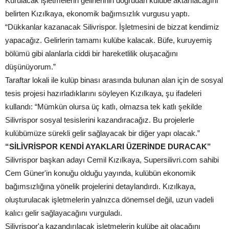
Kurulacak işletmelerin gelirlerinin doğrudan kulübe aktarılacağını
belirten Kızılkaya, ekonomik bağımsızlık vurgusu yaptı.
“Dükkanlar kazanacak Silivrispor. İşletmesini de bizzat kendimiz
yapacağız. Gelirlerin tamamı kulübe kalacak. Büfe, kuruyemiş
bölümü gibi alanlarla ciddi bir hareketlilik oluşacağını
düşünüyorum.”
Taraftar lokali ile kulüp binası arasında bulunan alan için de sosyal
tesis projesi hazırladıklarını söyleyen Kızılkaya, şu ifadeleri
kullandı: “Mümkün olursa üç katlı, olmazsa tek katlı şekilde
Silivrispor sosyal tesislerini kazandıracağız. Bu projelerle
kulübümüze sürekli gelir sağlayacak bir diğer yapı olacak.”
“SİLİVRİSPOR KENDİ AYAKLARI ÜZERİNDE DURACAK”
Silivrispor başkan adayı Cemil Kızılkaya, Supersilivri.com sahibi
Cem Güner'in konuğu olduğu yayında, kulübün ekonomik
bağımsızlığına yönelik projelerini detaylandırdı. Kızılkaya,
oluşturulacak işletmelerin yalnızca dönemsel değil, uzun vadeli
kalıcı gelir sağlayacağını vurguladı.
Silivrispor'a kazandırılacak işletmelerin kulübe ait olacağını