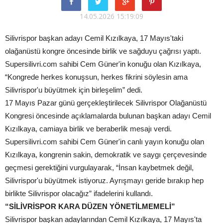
14.05.2026 15:19:09
Silivrispor başkan adayı Cemil Kızılkaya, 17 Mayıs'taki
olağanüstü kongre öncesinde birlik ve sağduyu çağrısı yaptı.
Supersilivri.com sahibi Cem Güner'in konuğu olan Kızılkaya,
“Kongrede herkes konuşsun, herkes fikrini söylesin ama
Silivrispor'u büyütmek için birleşelim” dedi.
17 Mayıs Pazar günü gerçekleştirilecek Silivrispor Olağanüstü
Kongresi öncesinde açıklamalarda bulunan başkan adayı Cemil
Kızılkaya, camiaya birlik ve beraberlik mesajı verdi.
Supersilivri.com sahibi Cem Güner'in canlı yayın konuğu olan
Kızılkaya, kongrenin sakin, demokratik ve saygı çerçevesinde
geçmesi gerektiğini vurgulayarak, “İnsan kaybetmek değil,
Silivrispor'u büyütmek istiyoruz. Ayrışmayı geride bırakıp hep
birlikte Silivrispor olacağız” ifadelerini kullandı.
“SİLİVRİSPOR KARA DÜZEN YÖNETİLMEMELİ”
Silivrispor başkan adaylarından Cemil Kızılkaya, 17 Mayıs'ta