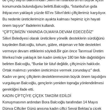
konumunda bulunduğunu belirtti.Balcıoğlu, “İstanbul'un gıda
ihtiyacının yaklaşık yüzde 60'ını Silivri'deki çiftçilerimiz karşılıyor.
Bu nedenle üreticilerimizin ayakta kalması hepimiz için hayati
önem taşıyor” ifadelerini kullandı.
“ÇİFTÇİMİZİN YANINDA OLMAYA DEVAM EDECEĞİZ”
Silivri Belediyesi olarak üreticilere yönelik desteklerin sürdüğünü
kaydeden Balcıoğlu, tohum, gübre, ekipman ve fide destekleri
vermeye devam ettiklerini söyledi.Bir gün önce Tarımsal Üretim
Merkezi'nde yaklaşık bin kadın üreticiye 180 bin fide dağıtıldığını
belirten Balcıoğlu, “Bunlar bir lütuf değildir, çiftçimizin hakkıdır.
Ortak malımızı yeniden üreticimize vermek zorundayız” dedi.
Kadın ve genç çiftçilerin desteklenmesinin büyük önem taşıdığını
vurgulayan Balcıoğlu, gençlerin yeniden toprağa yönlendirilmesi
gerektiğini ifade etti.
KADIN ÇİFTÇİYE ÇİÇEK TAKDİM EDİLDİ
Konuşmasının ardından Bora Balcıoğlu tarafından 14 Mayıs
Dünya Çiftçiler Günü anısına kadın çiftçi Sevgi Bektaş'a çiçek