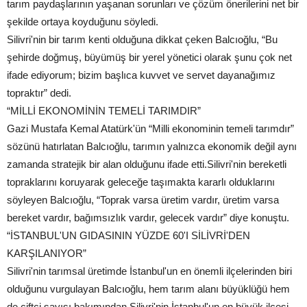
tarım paydaşlarının yaşanan sorunları ve çözüm önerilerini net bir
şekilde ortaya koyduğunu söyledi.
Silivri'nin bir tarım kenti olduğuna dikkat çeken Balcıoğlu, “Bu
şehirde doğmuş, büyümüş bir yerel yönetici olarak şunu çok net
ifade ediyorum; bizim başlıca kuvvet ve servet dayanağımız
topraktır” dedi.
“MİLLİ EKONOMİNİN TEMELİ TARIMDIR”
Gazi Mustafa Kemal Atatürk'ün “Milli ekonominin temeli tarımdır”
sözünü hatırlatan Balcıoğlu, tarımın yalnızca ekonomik değil aynı
zamanda stratejik bir alan olduğunu ifade etti.Silivri'nin bereketli
topraklarını koruyarak geleceğe taşımakta kararlı olduklarını
söyleyen Balcıoğlu, “Toprak varsa üretim vardır, üretim varsa
bereket vardır, bağımsızlık vardır, gelecek vardır” diye konuştu.
“İSTANBUL'UN GIDASININ YÜZDE 60'I SİLİVRİ'DEN
KARŞILANIYOR”
Silivri'nin tarımsal üretimde İstanbul'un en önemli ilçelerinden biri
olduğunu vurgulayan Balcıoğlu, hem tarım alanı büyüklüğü hem
de çiftçi sayısı bakımından Silivri'nin İstanbul'un en büyük ilçesi