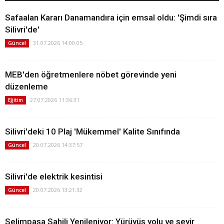
Safaalan Kararı Danamandıra için emsal oldu: 'Şimdi sıra
Silivri'de'
31.07.2026 14:00:05
Güncel
MEB'den öğretmenlere nöbet görevinde yeni
düzenleme
27.07.2026 11:36:31
Eğitim
Silivri'deki 10 Plaj 'Mükemmel' Kalite Sınıfında
20.07.2026 14:37:57
Güncel
Silivri'de elektrik kesintisi
20.07.2026 13:21:32
Güncel
Selimpaşa Sahili Yenileniyor: Yürüyüş yolu ve seyir