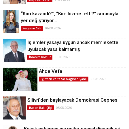
“Kim kazandı?”, “Kim hizmet etti?” sorusuyla
yer değiştiriyor…
06.08.2026
Sevginar Sali
İşlemler yasaya uygun ancak memlekette
uyulacak yasa kalmamış
06.08.2026
İbrahim Kömür
Ahde Vefa
05.08.2026
Eğitmen ve Yazar Nagihan Şanlı
Silivri'den başlayacak Demokrasi Cephesi
05.08.2026
Hasan Baki Çifçi
Kuşak çatışmasının psiko-sosyal dinamikleri