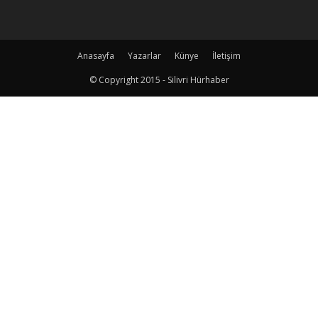
Anasayfa
Yazarlar
Künye
İletişim
© Copyright 2015 - Silivri Hürhaber