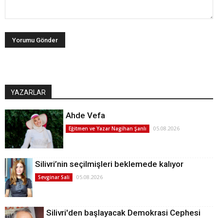
YAZARLAR
Ahde Vefa
05.08.2026
Eğitmen ve Yazar Nagihan Şanlı
Silivri’nin seçilmişleri beklemede kalıyor
05.08.2026
Sevginar Sali
Silivri'den başlayacak Demokrasi Cephesi