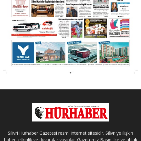
Silivri Hürhaber Gazetesi resmi internet sitesidir. Silivri'ye ilişkin
haber, etkinlik ve duyurular yayınlar. Gazetemiz Basın ilke ve ahlak