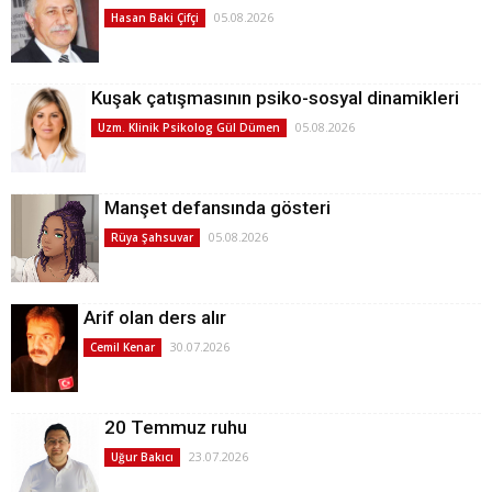
05.08.2026
Hasan Baki Çifçi
Kuşak çatışmasının psiko-sosyal dinamikleri
05.08.2026
Uzm. Klinik Psikolog Gül Dümen
Manşet defansında gösteri
05.08.2026
Rüya Şahsuvar
Arif olan ders alır
30.07.2026
Cemil Kenar
20 Temmuz ruhu
23.07.2026
Uğur Bakıcı