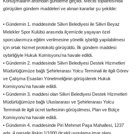
Konuşmaların ardından gündeme geçildi. Meclis toplantısında
görüşülen gündem maddeleri ve alınan kararlar şu şekilde:
• Gündemin 1. maddesinde Silivri Belediyesi ile Silivri Beyaz
Melekler Spor Kulübü arasında ilçemizde yaşayan özel
sporcularımıza eğitim verilmesine yönelik işbirliği yapılabilmesi
için ortak hizmet protokolü görüşüldü. İlk gündem maddesi
oybirliğiyle Hukuk Komisyonu'na havale edildi.
• Gündemin 2. maddesinde Silivri Belediyesi Destek Hizmetleri
Müdürlüğümüze bağlı Şehirlerarası Yolcu Terminali ile ilgili Görev
ve Çalışma Esasları Yönetmeliğinin görüşülerek Hukuk
Komisyonu'na havale edildi.
• Gündemin 3. maddesi olan Silivri Belediyesi Destek Hizmetleri
Müdürlüğümüze bağlı Uluslararası ve Şehirlerarası Yolcu
Terminali ile ilgili ücret tarifesinin görüşülmesi, Plan ve Bütçe
Komisyonu'na havale edildi.
• Gündemin 4. maddesinde Piri Mehmet Paşa Mahallesi, 1237
ada, 4 parsele ilişkin 1/1000 ölçekli uygulama imar planı