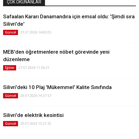
ÇOK OKUNANLAR
Safaalan Kararı Danamandıra için emsal oldu: 'Şimdi sıra
Silivri'de'
31.07.2026 14:00:05
Güncel
MEB'den öğretmenlere nöbet görevinde yeni
düzenleme
27.07.2026 11:36:31
Eğitim
Silivri'deki 10 Plaj 'Mükemmel' Kalite Sınıfında
20.07.2026 14:37:57
Güncel
Silivri'de elektrik kesintisi
20.07.2026 13:21:32
Güncel