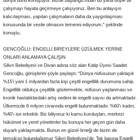
dünya bunu konuşuyor. Bizde başlangıcından bu yana böyle bir
çalışmayı hayata geçirmeye çalışıyoruz. Ben bu anlayışın
kalıcılaşması, yapılan çalışmaların daha da yaygınlaşması
konusunda bir vesile olmasını temenni ediyorum.” şeklinde
konuştu.
GENCOĞLU: ENGELLİ BİREYLERE ÜZÜLMEK YERİNE
ONLARI ANLAMAYA ÇALIŞIN
Silivri Belediyesi ve Divan adına söz alan Katip Üyesi Saadet
Gencoğlu, görüşlerini şöyle paylaştı: “Dünya nüfusunun yaklaşık
%15'i yani 1 milyardan fazla kişi çeşitli engellilik durumuna sahip.
Engellilik oldukça çeşitlilik göstermekte, nüfusun yaşlanması ve
kronik hastalıklardaki artış nedeni ile engelli sayısı da artmaktadır.
Ülkemizde 8 milyon civarında engelli bulunmaktadır. %60'ı kadın,
%40'ı ise erkektir. Biz biliyoruz ki kamu kuruluşları, merkezi
hükümet ve yerel yönetimler bu konuya her geçen gün daha
duyarlı yaklaşmakta. Bunun en güzel örneği de bizim de
temsilcisi bulunduğumuz Silivri Belediyesi'dir. Tek başına Engelli