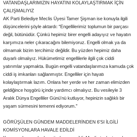
VATANDAŞLARIMIZIN HAYATINI KOLAYLAŞTIRMAK İÇİN
ÇALIŞMALIYIZ
AK Parti Belediye Meclis Üyesi Tamer Şişman ise konuyla ilgili
düşüncelerini şöyle aktardı: “Engellilerimiz toplumun bir parçası
değil, bütünüdür. Çünkü hepimiz birer engelli adayıyız ve hayatın
karşımıza neler çıkaracağını bilemiyoruz. Engelli olmak ya da
olmamak bizim tercihimiz değildir. Bu yüzden hepimiz daha
duyarlı olmalıyız. Hükümetimiz engellilerle ilgili çok ciddi
yatırımlar yapmakta. Bugün engelli vatandaşlarımıza kamuda çok
ciddi iş imkanları sağlanmıştır. Engelliler için hayatı
kolaylaştırmak lazım. Onlara her yerde ve her zaman elimizden
geldiğince hoşgörü içinde yardımcı olmalıyız. Bu vesileyle 3
Aralık Dünya Engelliler Günü'nü kutluyor, hepinizin sağlıklı bir
yaşam sürmesini temenni ediyorum.”
GÖRÜŞÜLEN GÜNDEM MADDELERİNDEN 6'SI İLGİLİ
KOMİSYONLARA HAVALE EDİLDİ