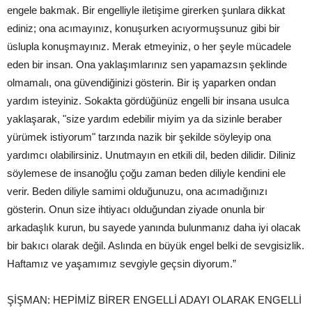
engele bakmak. Bir engelliyle iletişime girerken şunlara dikkat
ediniz; ona acımayınız, konuşurken acıyormuşsunuz gibi bir
üslupla konuşmayınız. Merak etmeyiniz, o her şeyle mücadele
eden bir insan. Ona yaklaşımlarınız sen yapamazsın şeklinde
olmamalı, ona güvendiğinizi gösterin. Bir iş yaparken ondan
yardım isteyiniz. Sokakta gördüğünüz engelli bir insana usulca
yaklaşarak, "size yardım edebilir miyim ya da sizinle beraber
yürümek istiyorum" tarzında nazik bir şekilde söyleyip ona
yardımcı olabilirsiniz. Unutmayın en etkili dil, beden dilidir. Diliniz
söylemese de insanoğlu çoğu zaman beden diliyle kendini ele
verir. Beden diliyle samimi olduğunuzu, ona acımadığınızı
gösterin. Onun size ihtiyacı olduğundan ziyade onunla bir
arkadaşlık kurun, bu sayede yanında bulunmanız daha iyi olacak
bir bakıcı olarak değil. Aslında en büyük engel belki de sevgisizlik.
Haftamız ve yaşamımız sevgiyle geçsin diyorum.”
ŞİŞMAN: HEPİMİZ BİRER ENGELLİ ADAYI OLARAK ENGELLİ