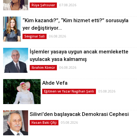
07.08.2026
Rüya Şahsuvar
“Kim kazandı?”, “Kim hizmet etti?” sorusuyla
yer değiştiriyor…
06.08.2026
Sevginar Sali
İşlemler yasaya uygun ancak memlekette
uyulacak yasa kalmamış
06.08.2026
İbrahim Kömür
Ahde Vefa
05.08.2026
Eğitmen ve Yazar Nagihan Şanlı
Silivri'den başlayacak Demokrasi Cephesi
05.08.2026
Hasan Baki Çifçi