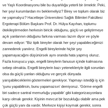
ve Yaşlı Koordinasyonu bile bu duyarlılığa yeterli bir örnektir. Peki,
her şeyi kurumlardan mı beklemeliyiz? Birey ve toplum olarak biz
ne yapmalıyız? Hacettepe Üniversitesi Sağlık Bilimleri Fakültesi
Ergoterapi Bölüm Başkanı Prof. Dr. Hülya Kayıhan, toplumu
ötekileştirmeden herkesin biricik olduğunu, güçlü ve geliştirmeye
açık yanlarının olduğunu farkına varması lazım diyor ve şöyle
devam ediyor: “Biz tipik bireyler olarak her şeyi yapabileceğimizi
zannederek yanılırız. Engelli bireylerinde hiçbir şey
yapamayacağını düşünürsek aynı oranda hata yapmış oluruz.
Fazla koruyucu yapı, engelli bireylerin fanusun içinde kalmasına
sebep olmakta. Engelli bireylerin bazı yetenekleriyle ilgili sorunları
olsa da güçlü yanları olduğunu ve gerçek dünyada
yarışabileceklerini göstermeleri gerekiyor. Yapmayı istediği iş için
‘şunu yapabilirsin, bunu yapamazsın' demiyoruz. ‘Görme engelli
biri sadece santral memurluğu yapabilir' gibi kategorizasyonlara
karşı olmak gerekir. Kişinin mevcut bir bozukluğu olabilir ama pek
çok güçlü yanı da vardır. Merkeze kişiyi koymak gerekir, sonra