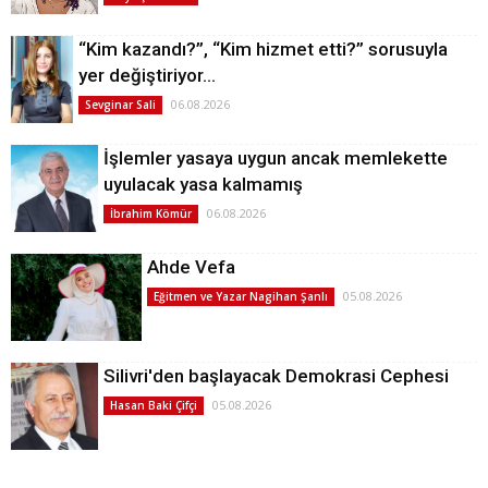
“Kim kazandı?”, “Kim hizmet etti?” sorusuyla
yer değiştiriyor…
06.08.2026
Sevginar Sali
İşlemler yasaya uygun ancak memlekette
uyulacak yasa kalmamış
06.08.2026
İbrahim Kömür
Ahde Vefa
05.08.2026
Eğitmen ve Yazar Nagihan Şanlı
Silivri'den başlayacak Demokrasi Cephesi
05.08.2026
Hasan Baki Çifçi