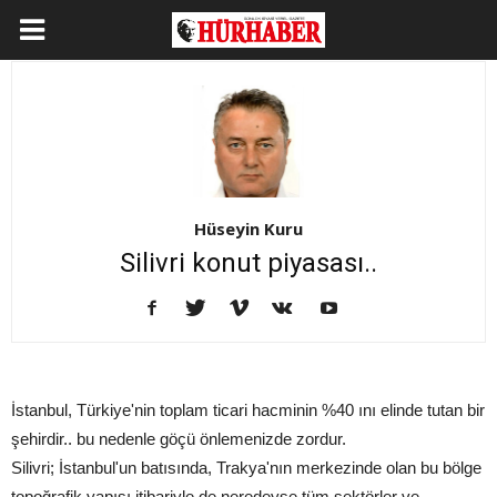
Hüseyin Kuru
Silivri konut piyasası..
İstanbul, Türkiye'nin toplam ticari hacminin %40 ını elinde tutan bir
şehirdir.. bu nedenle göçü önlemenizde zordur.
Silivri; İstanbul'un batısında, Trakya'nın merkezinde olan bu bölge
topoğrafik yapısı itibariyle de neredeyse tüm sektörler ve