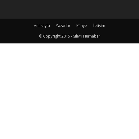
Anasayfa
Yazarlar
Künye
İletişim
© Copyright 2015 - Silivri Hürhaber