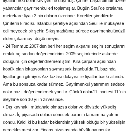
fiyatları 500 dolar seviyesine düşmüş. Çinliler başta olmak üzere
yabancılar gayrimenkulleri toplamışlar. Bugün Seul'de ortalama
metrekare fiyatı 3 bin doların üzerinde. Koreliler şimdilerde
Çinlilerin kiracısı. İstanbul şerefiye açısından Seul ile mukayese
edilmeyecek bir şehir. Sıkışmadığınız sürece gayrimenkulünüzü
elden çıkarmayı düşünmeyin.
• 24 Temmuz 2007'den beri her seçim akşamı seçim sonuçlarını
emlak açısından değerlendiririm. 2009 seçimlerinde askerde
olduğum için değerlendirememiştim. Kira çarpanı açısından
köpük olan lokasyonları saymazsak İstanbul'da TL bazında
fiyatlar geri gitmiyor. Arz fazlası dolayısı ile fiyatlar baskı altında.
Ama bu sonsuza kadar sürmez. Gayrimenkul yatırımını sadece
dolar bazlı değerlendirmek yanıltır. Çünkü dolar/TL paritesi TL'nin
aleyhine son 10 yılın zirvesinde.
• Dış kaynaklı müdahale olmazsa dolar ve dövizde yükseliş
olmaz. İç piyasada dolara dönecek paranın tamamına yakını
döndü. Kaldı ki bu kadar beklentinin yüksek olduğu bir yükselişin
gerçekleşmesi zor. Finans piyasasında büyük oyuncular