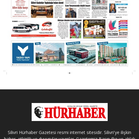
Silivri Hürhaber Gazetesi resmi internet sitesidir. Silivri'ye ilişkin
haber, etkinlik ve duyurular yayınlar. Gazetemiz Basın ilke ve ahlak