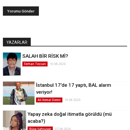
YAZARLAR
SALAH BİR RİSK Mİ?
10.08.2026
Ferhan Tezcan
İstanbul 17’de 17 yaptı, BAL alarm
veriyor!
10.08.2026
Ali Kemal Demir
Yapay zeka doğal itimatla görüldü (mü
acaba?)
07.08.2026
Rüya Şahsuvar