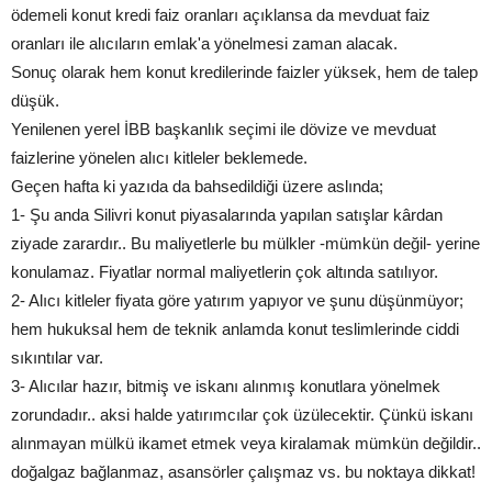
ödemeli konut kredi faiz oranları açıklansa da mevduat faiz
oranları ile alıcıların emlak'a yönelmesi zaman alacak.
Sonuç olarak hem konut kredilerinde faizler yüksek, hem de talep
düşük.
Yenilenen yerel İBB başkanlık seçimi ile dövize ve mevduat
faizlerine yönelen alıcı kitleler beklemede.
Geçen hafta ki yazıda da bahsedildiği üzere aslında;
1- Şu anda Silivri konut piyasalarında yapılan satışlar kârdan
ziyade zarardır.. Bu maliyetlerle bu mülkler -mümkün değil- yerine
konulamaz. Fiyatlar normal maliyetlerin çok altında satılıyor.
2- Alıcı kitleler fiyata göre yatırım yapıyor ve şunu düşünmüyor;
hem hukuksal hem de teknik anlamda konut teslimlerinde ciddi
sıkıntılar var.
3- Alıcılar hazır, bitmiş ve iskanı alınmış konutlara yönelmek
zorundadır.. aksi halde yatırımcılar çok üzülecektir. Çünkü iskanı
alınmayan mülkü ikamet etmek veya kiralamak mümkün değildir..
doğalgaz bağlanmaz, asansörler çalışmaz vs. bu noktaya dikkat!