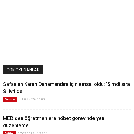
ÇOK OKUNANLAR
Safaalan Kararı Danamandıra için emsal oldu: 'Şimdi sıra
Silivri'de'
31.07.2026 14:00:05
Güncel
MEB'den öğretmenlere nöbet görevinde yeni
düzenleme
27.07.2026 11:36:31
Eğitim