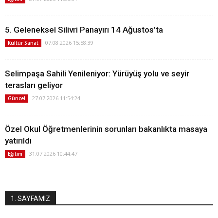
5. Geleneksel Silivri Panayırı 14 Ağustos’ta
07.08.2026 15:58:39
Kültür Sanat
Selimpaşa Sahili Yenileniyor: Yürüyüş yolu ve seyir
terasları geliyor
27.07.2026 11:54:24
Güncel
Özel Okul Öğretmenlerinin sorunları bakanlıkta masaya
yatırıldı
31.07.2026 10:44:47
Eğitim
1. SAYFAMIZ