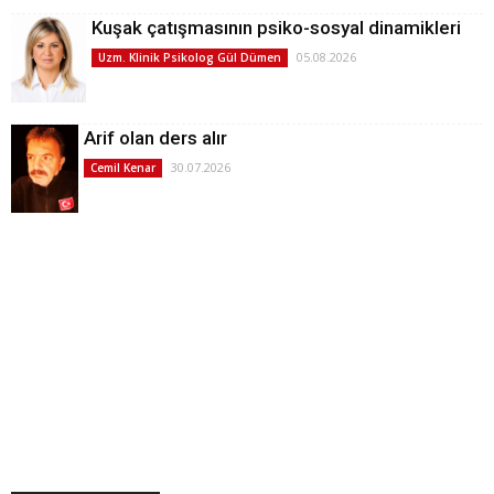
Kuşak çatışmasının psiko-sosyal dinamikleri
05.08.2026
Uzm. Klinik Psikolog Gül Dümen
Arif olan ders alır
30.07.2026
Cemil Kenar