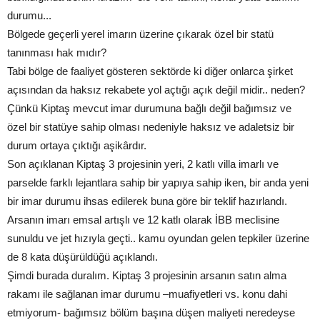
durumu...
Bölgede geçerli yerel imarın üzerine çıkarak özel bir statü
tanınması hak mıdır?
Tabi bölge de faaliyet gösteren sektörde ki diğer onlarca şirket
açısından da haksız rekabete yol açtığı açık değil midir.. neden?
Çünkü Kiptaş mevcut imar durumuna bağlı değil bağımsız ve
özel bir statüye sahip olması nedeniyle haksız ve adaletsiz bir
durum ortaya çıktığı aşikârdır.
Son açıklanan Kiptaş 3 projesinin yeri, 2 katlı villa imarlı ve
parselde farklı lejantlara sahip bir yapıya sahip iken, bir anda yeni
bir imar durumu ihsas edilerek buna göre bir teklif hazırlandı.
Arsanın imarı emsal artışlı ve 12 katlı olarak İBB meclisine
sunuldu ve jet hızıyla geçti.. kamu oyundan gelen tepkiler üzerine
de 8 kata düşürüldüğü açıklandı.
Şimdi burada duralım. Kiptaş 3 projesinin arsanın satın alma
rakamı ile sağlanan imar durumu –muafiyetleri vs. konu dahi
etmiyorum- bağımsız bölüm başına düşen maliyeti neredeyse