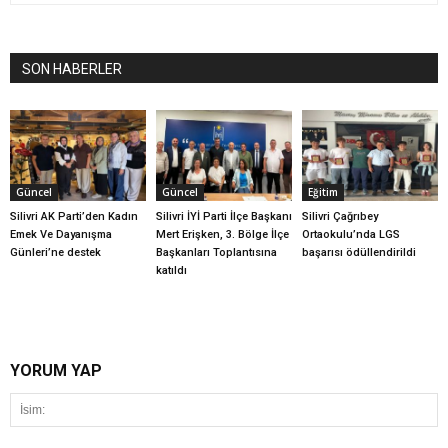
SON HABERLER
Güncel
Güncel
Eğitim
Silivri AK Parti’den Kadın
Silivri İYİ Parti İlçe Başkanı
Silivri Çağrıbey
Emek Ve Dayanışma
Mert Erişken, 3. Bölge İlçe
Ortaokulu’nda LGS
Günleri’ne destek
Başkanları Toplantısına
başarısı ödüllendirildi
katıldı
YORUM YAP