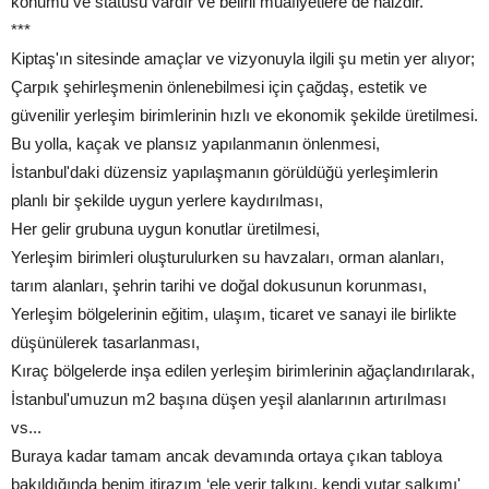
konumu ve statüsü vardır ve belirli muafiyetlere de haizdir.
***
Kiptaş'ın sitesinde amaçlar ve vizyonuyla ilgili şu metin yer alıyor;
Çarpık şehirleşmenin önlenebilmesi için çağdaş, estetik ve
güvenilir yerleşim birimlerinin hızlı ve ekonomik şekilde üretilmesi.
Bu yolla, kaçak ve plansız yapılanmanın önlenmesi,
İstanbul'daki düzensiz yapılaşmanın görüldüğü yerleşimlerin
planlı bir şekilde uygun yerlere kaydırılması,
Her gelir grubuna uygun konutlar üretilmesi,
Yerleşim birimleri oluşturulurken su havzaları, orman alanları,
tarım alanları, şehrin tarihi ve doğal dokusunun korunması,
Yerleşim bölgelerinin eğitim, ulaşım, ticaret ve sanayi ile birlikte
düşünülerek tasarlanması,
Kıraç bölgelerde inşa edilen yerleşim birimlerinin ağaçlandırılarak,
İstanbul'umuzun m2 başına düşen yeşil alanlarının artırılması
vs...
Buraya kadar tamam ancak devamında ortaya çıkan tabloya
bakıldığında benim itirazım ‘ele verir talkını, kendi yutar salkımı'