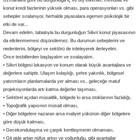
konut kredi faizlerinin yüksek olması, para operasyonları vs. gibi
sebepler sıralanıyor, herhalde piyasalara egemen psikolojik bir
etki de var...
Devam edelim, tabiatıyla bu durgunluğun Silivri konut piyasasının
da etkilenmemesi düşünülemez. Bu durumun sebeplerini ve
nedenlerini, bölgeyi ve sektörü de irdeleyerek ilerleyelim.
Önce tesbitlerden başlayalım ve sıralayalım.
• Silivri bölgesi lokasyon ve konum olarak büyük avantajlara ve
değerlere sahiptir. Ulaşım kolaylığı, şehre yakınlık, bölgesel
yatırımların planlamalarda yer alması vs.. geleceğe matuf
projeksiyonlarda artı katma değerler taşıması,
• Sektörel açıdan müsaitlik, bölgede ki arsa stoklarının fazlalığı,
• Topoğrafik yapısının müsait olması,
• Diğer bölgelere nazaran arsa maliyet yükünün diğer bölgelere
göre düşük kalması,
• Gecekondulaşma ve çarpık kentleşmenin olmaması,
• Git gide artan nüfus artışı ve yoğunluğu, gibi avantajlar