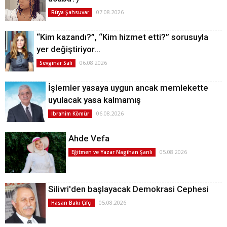
07.08.2026
Rüya Şahsuvar
“Kim kazandı?”, “Kim hizmet etti?” sorusuyla
yer değiştiriyor…
06.08.2026
Sevginar Sali
İşlemler yasaya uygun ancak memlekette
uyulacak yasa kalmamış
06.08.2026
İbrahim Kömür
Ahde Vefa
05.08.2026
Eğitmen ve Yazar Nagihan Şanlı
Silivri'den başlayacak Demokrasi Cephesi
05.08.2026
Hasan Baki Çifçi