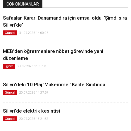
ÇOK OKUNANLAR
Safaalan Kararı Danamandıra için emsal oldu: 'Şimdi sıra
Silivri'de'
31.07.2026 14:00:05
Güncel
MEB'den öğretmenlere nöbet görevinde yeni
düzenleme
27.07.2026 11:36:31
Eğitim
Silivri'deki 10 Plaj 'Mükemmel' Kalite Sınıfında
20.07.2026 14:37:57
Güncel
Silivri'de elektrik kesintisi
20.07.2026 13:21:32
Güncel