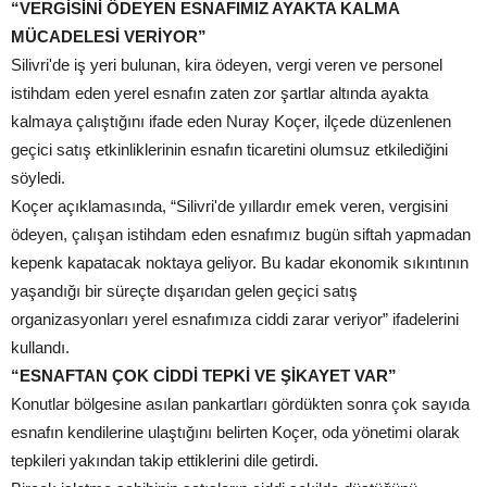
“VERGİSİNİ ÖDEYEN ESNAFIMIZ AYAKTA KALMA
MÜCADELESİ VERİYOR”
Silivri'de iş yeri bulunan, kira ödeyen, vergi veren ve personel
istihdam eden yerel esnafın zaten zor şartlar altında ayakta
kalmaya çalıştığını ifade eden Nuray Koçer, ilçede düzenlenen
geçici satış etkinliklerinin esnafın ticaretini olumsuz etkilediğini
söyledi.
Koçer açıklamasında, “Silivri'de yıllardır emek veren, vergisini
ödeyen, çalışan istihdam eden esnafımız bugün siftah yapmadan
kepenk kapatacak noktaya geliyor. Bu kadar ekonomik sıkıntının
yaşandığı bir süreçte dışarıdan gelen geçici satış
organizasyonları yerel esnafımıza ciddi zarar veriyor” ifadelerini
kullandı.
“ESNAFTAN ÇOK CİDDİ TEPKİ VE ŞİKAYET VAR”
Konutlar bölgesine asılan pankartları gördükten sonra çok sayıda
esnafın kendilerine ulaştığını belirten Koçer, oda yönetimi olarak
tepkileri yakından takip ettiklerini dile getirdi.