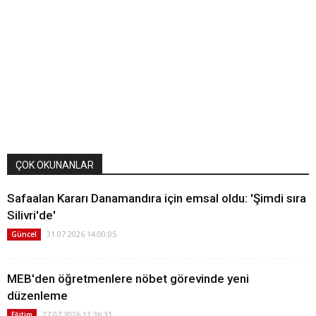
ÇOK OKUNANLAR
Safaalan Kararı Danamandıra için emsal oldu: 'Şimdi sıra
Silivri'de'
31.07.2026 14:00:05
Güncel
MEB'den öğretmenlere nöbet görevinde yeni
düzenleme
27.07.2026 11:36:31
Eğitim