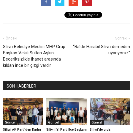
« Önceki
Sonraki »
Silivri Belediye Meclisi MHP Grup
“Ba’de Harabil Silivri demeden
Başkan Vekili Sultan Aşkın:
uyarıyoruz”
Beceriksizlikle ihanet arasında
kıldan ince bir çizgi vardır
SON HABERLER
Güncel
Güncel
Güncel
Silivri AK Parti’den Kadın
Silivri İYİ Parti İlçe Başkanı
Silivri’de gıda