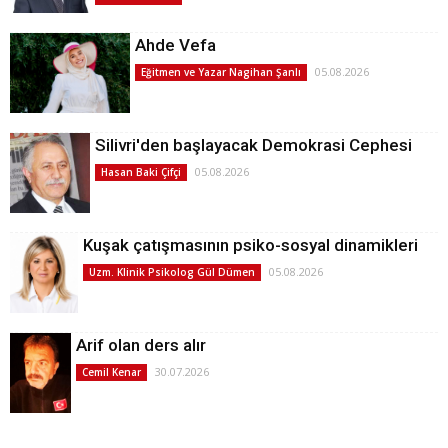
Ahde Vefa
05.08.2026
Eğitmen ve Yazar Nagihan Şanlı
Silivri'den başlayacak Demokrasi Cephesi
05.08.2026
Hasan Baki Çifçi
Kuşak çatışmasının psiko-sosyal dinamikleri
05.08.2026
Uzm. Klinik Psikolog Gül Dümen
Arif olan ders alır
30.07.2026
Cemil Kenar