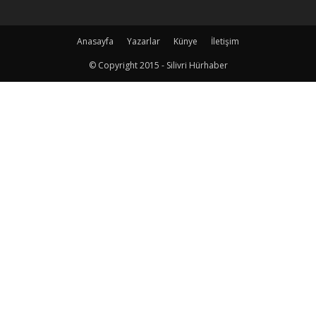
Anasayfa
Yazarlar
Künye
İletişim
© Copyright 2015 - Silivri Hürhaber