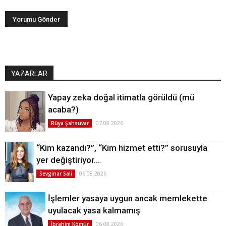
YAZARLAR
Yapay zeka doğal itimatla görüldü (mü
acaba?)
07.08.2026
Rüya Şahsuvar
“Kim kazandı?”, “Kim hizmet etti?” sorusuyla
yer değiştiriyor…
06.08.2026
Sevginar Sali
İşlemler yasaya uygun ancak memlekette
uyulacak yasa kalmamış
06.08.2026
İbrahim Kömür