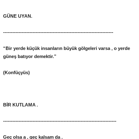
GÜNE UYAN.
-----------------------------------------------------------------------
“Bir yerde küçük insanların büyük gölgeleri varsa , o yerde
güneş batıyor demektir.”
(Konfüçyüs)
BİR KUTLAMA .
-------------------------------------------------------------------------
Geç olsa a , geç kalsam da .