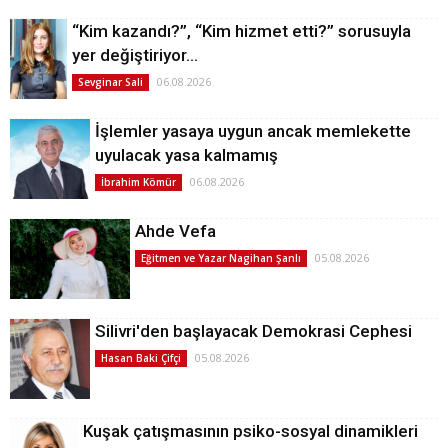
“Kim kazandı?”, “Kim hizmet etti?” sorusuyla
yer değiştiriyor…
06.08.2026
Sevginar Sali
İşlemler yasaya uygun ancak memlekette
uyulacak yasa kalmamış
06.08.2026
İbrahim Kömür
Ahde Vefa
05.08.2026
Eğitmen ve Yazar Nagihan Şanlı
Silivri'den başlayacak Demokrasi Cephesi
05.08.2026
Hasan Baki Çifçi
Kuşak çatışmasının psiko-sosyal dinamikleri