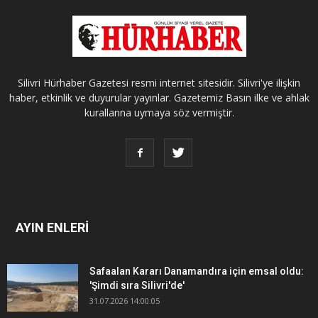
Silivri Hürhaber Gazetesi resmi internet sitesidir. Silivri'ye ilişkin
haber, etkinlik ve duyurular yayınlar. Gazetemiz Basın ilke ve ahlak
kurallarına uymaya söz vermiştir.
AYIN ENLERİ
Safaalan Kararı Danamandıra için emsal oldu:
'Şimdi sıra Silivri'de'
31.07.2026 14:00:05