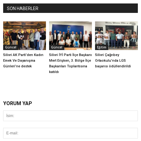
SON HABERLER
Güncel
Güncel
Eğitim
Silivri AK Parti’den Kadın
Silivri İYİ Parti İlçe Başkanı
Silivri Çağrıbey
Emek Ve Dayanışma
Mert Erişken, 3. Bölge İlçe
Ortaokulu’nda LGS
Günleri’ne destek
Başkanları Toplantısına
başarısı ödüllendirildi
katıldı
YORUM YAP