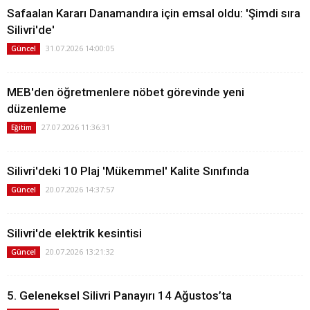
Safaalan Kararı Danamandıra için emsal oldu: 'Şimdi sıra
Silivri'de'
31.07.2026 14:00:05
Güncel
MEB'den öğretmenlere nöbet görevinde yeni
düzenleme
27.07.2026 11:36:31
Eğitim
Silivri'deki 10 Plaj 'Mükemmel' Kalite Sınıfında
20.07.2026 14:37:57
Güncel
Silivri'de elektrik kesintisi
20.07.2026 13:21:32
Güncel
5. Geleneksel Silivri Panayırı 14 Ağustos’ta