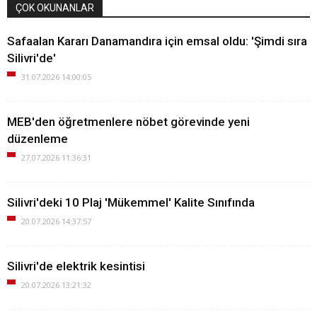
ÇOK OKUNANLAR
Safaalan Kararı Danamandıra için emsal oldu: 'Şimdi sıra
Silivri'de'
31.07.2026 14:00:05
MEB'den öğretmenlere nöbet görevinde yeni
düzenleme
27.07.2026 11:36:31
Silivri'deki 10 Plaj 'Mükemmel' Kalite Sınıfında
20.07.2026 14:37:57
Silivri'de elektrik kesintisi
20.07.2026 13:21:32