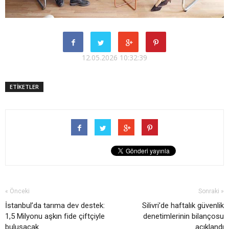
12.05.2026 10:32:39
ETİKETLER
« Önceki
Sonraki »
İstanbul’da tarıma dev destek:
Silivri’de haftalık güvenlik
1,5 Milyonu aşkın fide çiftçiyle
denetimlerinin bilançosu
buluşacak
açıklandı