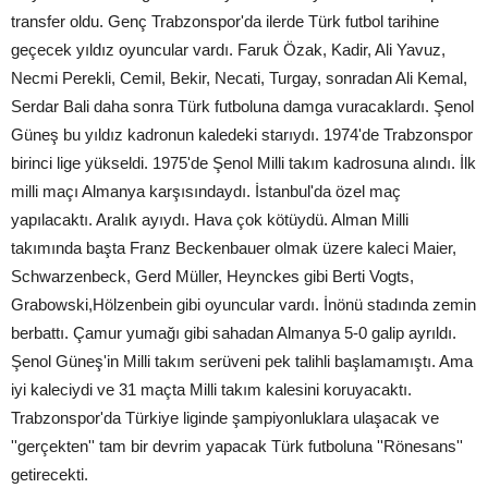
transfer oldu. Genç Trabzonspor'da ilerde Türk futbol tarihine
geçecek yıldız oyuncular vardı. Faruk Özak, Kadir, Ali Yavuz,
Necmi Perekli, Cemil, Bekir, Necati, Turgay, sonradan Ali Kemal,
Serdar Bali daha sonra Türk futboluna damga vuracaklardı. Şenol
Güneş bu yıldız kadronun kaledeki starıydı. 1974'de Trabzonspor
birinci lige yükseldi. 1975'de Şenol Milli takım kadrosuna alındı. İlk
milli maçı Almanya karşısındaydı. İstanbul'da özel maç
yapılacaktı. Aralık ayıydı. Hava çok kötüydü. Alman Milli
takımında başta Franz Beckenbauer olmak üzere kaleci Maier,
Schwarzenbeck, Gerd Müller, Heynckes gibi Berti Vogts,
Grabowski,Hölzenbein gibi oyuncular vardı. İnönü stadında zemin
berbattı. Çamur yumağı gibi sahadan Almanya 5-0 galip ayrıldı.
Şenol Güneş'in Milli takım serüveni pek talihli başlamamıştı. Ama
iyi kaleciydi ve 31 maçta Milli takım kalesini koruyacaktı.
Trabzonspor'da Türkiye liginde şampiyonluklara ulaşacak ve
''gerçekten'' tam bir devrim yapacak Türk futboluna ''Rönesans''
getirecekti.