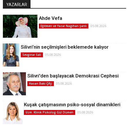
YAZARLAR
Ahde Vefa
05.08.2026
Eğitmen ve Yazar Nagihan Şanlı
Silivri’nin seçilmişleri beklemede kalıyor
05.08.2026
Sevginar Sali
Silivri'den başlayacak Demokrasi Cephesi
05.08.2026
Hasan Baki Çifçi
Kuşak çatışmasının psiko-sosyal dinamikleri
05.08.2026
Uzm. Klinik Psikolog Gül Dümen