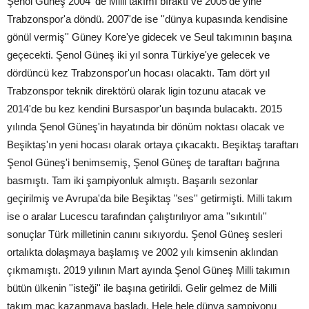
Şenol Güneş 2004 'de Milli takımı bıraktı ve 2005'de yine
Trabzonspor'a döndü. 2007'de ise ''dünya kupasında kendisine
gönül vermiş'' Güney Kore'ye gidecek ve Seul takımının başına
geçecekti. Şenol Güneş iki yıl sonra Türkiye'ye gelecek ve
dördüncü kez Trabzonspor'un hocası olacaktı. Tam dört yıl
Trabzonspor teknik direktörü olarak ligin tozunu atacak ve
2014'de bu kez kendini Bursaspor'un başında bulacaktı. 2015
yılında Şenol Güneş'in hayatında bir dönüm noktası olacak ve
Beşiktaş'ın yeni hocası olarak ortaya çıkacaktı. Beşiktaş taraftarı
Şenol Güneş'i benimsemiş, Şenol Güneş de taraftarı bağrına
basmıştı. Tam iki şampiyonluk almıştı. Başarılı sezonlar
geçirilmiş ve Avrupa'da bile Beşiktaş "ses'' getirmişti. Milli takım
ise o aralar Lucescu tarafından çalıştırılıyor ama ''sıkıntılı''
sonuçlar Türk milletinin canını sıkıyordu. Şenol Güneş sesleri
ortalıkta dolaşmaya başlamış ve 2002 yılı kimsenin aklından
çıkmamıştı. 2019 yılının Mart ayında Şenol Güneş Milli takımın
bütün ülkenin ''isteği'' ile başına getirildi. Gelir gelmez de Milli
takım maç kazanmaya başladı. Hele hele dünya şampiyonu