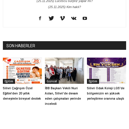
(25.11.2025) Lucescu sürpriz yapar mı?
(25.11.2025) Kim haklı?
SON HABERLER
Eğitim
Güncel
Eğitim
Silivri Çağrışım Özel
İBB Başkan Vekili Nuri
Silivri Odak Koleji LGS'de
Eğitim'den 20 yıllık
Aslan, Silivri’de devam
bölgemizin en yüksek
deneyimle bireysel destek
eden çalışmaları yerinde
yerleştirme oranına ulaştı
inceledi