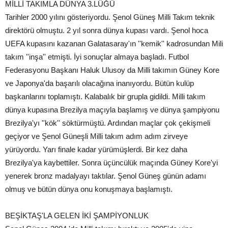
MİLLİ TAKIMLA DÜNYA 3.LÜĞÜ
Tarihler 2000 yılını gösteriyordu. Şenol Güneş Milli Takım teknik
direktörü olmuştu. 2 yıl sonra dünya kupası vardı. Şenol hoca
UEFA kupasını kazanan Galatasaray'ın ''kemik'' kadrosundan Mili
takım ''inşa'' etmişti. İyi sonuçlar almaya başladı. Futbol
Federasyonu Başkanı Haluk Ulusoy da Milli takımın Güney Kore
ve Japonya'da başarılı olacağına inanıyordu. Bütün kulüp
başkanlarını toplamıştı. Kalabalık bir grupla gidildi. Milli takım
dünya kupasına Brezilya maçıyla başlamış ve dünya şampiyonu
Brezilya'yı ''kök'' söktürmüştü. Ardından maçlar çok çekişmeli
geçiyor ve Şenol Güneşli Milli takım adım adım zirveye
yürüyordu. Yarı finale kadar yürümüşlerdi. Bir kez daha
Brezilya'ya kaybettiler. Sonra üçüncülük maçında Güney Kore'yi
yenerek bronz madalyayı taktılar. Şenol Güneş günün adamı
olmuş ve bütün dünya onu konuşmaya başlamıştı.
BEŞİKTAŞ'LA GELEN İKİ ŞAMPİYONLUK