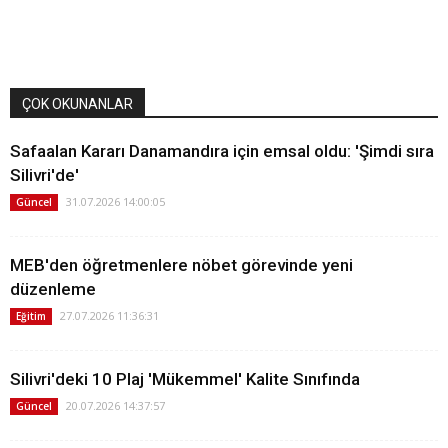
ÇOK OKUNANLAR
Safaalan Kararı Danamandıra için emsal oldu: 'Şimdi sıra
Silivri'de'
31.07.2026 14:00:05
Güncel
MEB'den öğretmenlere nöbet görevinde yeni
düzenleme
27.07.2026 11:36:31
Eğitim
Silivri'deki 10 Plaj 'Mükemmel' Kalite Sınıfında
20.07.2026 14:37:57
Güncel