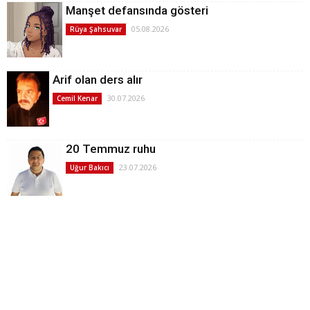
Manşet defansında gösteri
05.08.2026
Rüya Şahsuvar
Arif olan ders alır
30.07.2026
Cemil Kenar
20 Temmuz ruhu
23.07.2026
Uğur Bakıcı