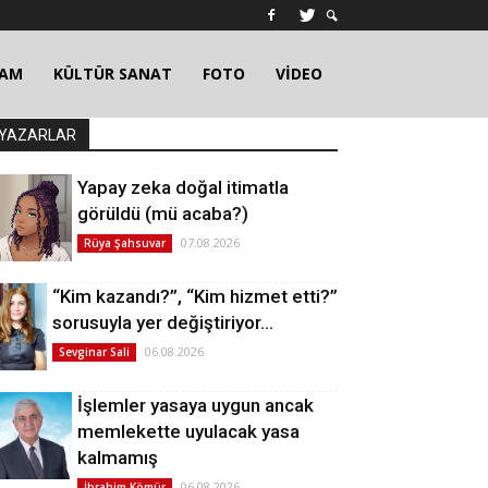
ŞAM
KÜLTÜR SANAT
FOTO
VİDEO
YAZARLAR
Yapay zeka doğal itimatla
görüldü (mü acaba?)
07.08.2026
Rüya Şahsuvar
“Kim kazandı?”, “Kim hizmet etti?”
sorusuyla yer değiştiriyor…
06.08.2026
Sevginar Sali
İşlemler yasaya uygun ancak
memlekette uyulacak yasa
kalmamış
06.08.2026
İbrahim Kömür