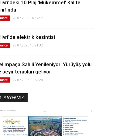
ilivri'deki 10 Plaj 'Mükemmel' Kalite
ınıfında
20.07.2026 14:37:57
üncel
livri'de elektrik kesintisi
20.07.2026 13:21:32
üncel
elimpaşa Sahili Yenileniyor: Yürüyüş yolu
 seyir terasları geliyor
27.07.2026 11:54:24
üncel
1. SAYFAMIZ