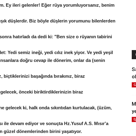
üm. Ey ileri gelenler! Eğer rüya yorumluyorsanız, benim
ışık düşlerdir. Biz böyle düşlerin yorumunu bilenlerden
nra hatırladı da dedi ki: "Ben size o rüyanın tabirini
t: Yedi semiz ineği, yedi cılız inek yiyor. Ve yedi yeşil
insanlara doğru cevap ile dönerim, onlar da (senin
S
ol
, biçtiklerinizi başağında bırakınız, biraz
G
lecek, önceki biriktirdiklerinizin biraz
M
ne gelecek ki, halk onda sıkıntıdan kurtulacak, (üzüm,
y
E
sı ile devam ediyor ve sonuçta Hz.Yusuf A.S. Mısır'a
en güzel dönemlerinden birini yaşatıyor.