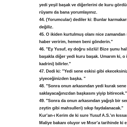
yedi yeşil başak ve diğerlerini de kuru görd
rüyamı da bana yorumlayınız.
44. (Yorumcular) dediler ki: Bunlar karmakar
değiliz.
45. O ikiden kurtulmuş olanı nice zamandan so
haber veririm, hemen beni gönderin."
46. "Ey Yusuf, ey doğru sözlü! Bize şunu halle
başakla diğer yedi kuru başak. Umarım ki, o 
kadrini) bilirler."
47. Dedi ki: "Yedi sene eskisi gibi ekeceksiniz
yiyeceğinizden başka. "
48. "Sonra onun arkasından yedi kurak sene ge
saklayacağınızdan başkasını yiyip bitirecek."
49. "Sonra da onun arkasından yağışlı bir se
zeytin gibi mahsulleri) sıkıp faydalanacak."
Kur'an-ı Kerim de ki sure Yusuf A.S.'ın kıssa
Maliye bakanı oluyor ve Mısır'a tarihinde ki 