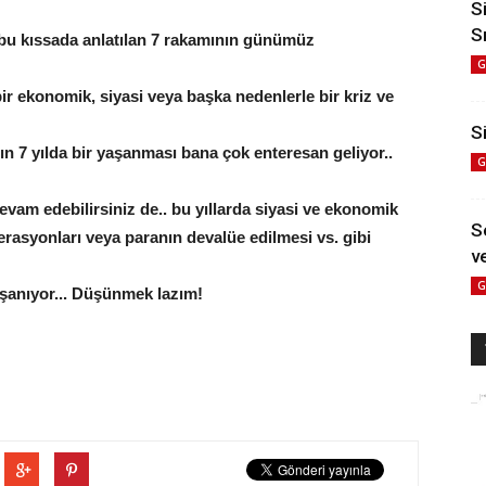
S
S
 bu kıssada anlatılan 7 rakamının günümüz
G
bir ekonomik, siyasi veya başka nedenlerle bir kriz ve
Si
n 7 yılda bir yaşanması bana çok enteresan geliyor..
G
devam edebilirsiniz de.. bu yıllarda siyasi ve ekonomik
S
perasyonları veya paranın devalüe edilmesi vs. gibi
ve
G
şanıyor... Düşünmek lazım!