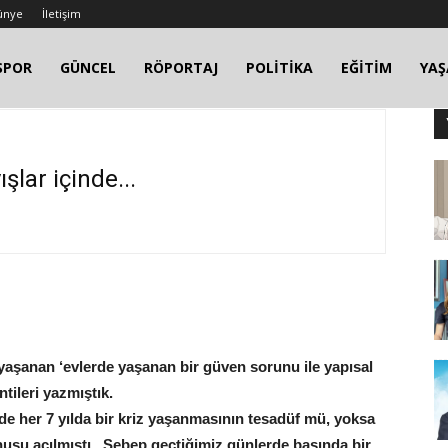
ünye
İletişim
SPOR
GÜNCEL
RÖPORTAJ
POLİTİKA
EĞİTİM
YA
şlar içinde...
yaşanan ‘evlerde yaşanan bir güven sorunu ile yapısal
ntileri yazmıştık.
 de her 7 yılda bir kriz yaşanmasının tesadüf mü, yoksa
nusu açılmıştı.. Sebep geçtiğimiz günlerde basında bir