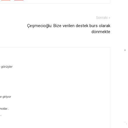
Sonraki »
Çeşmecioğlu: Bize verilen destek burs olarak
dönmekte
 görüşler
 giriyor
otlar..
e…