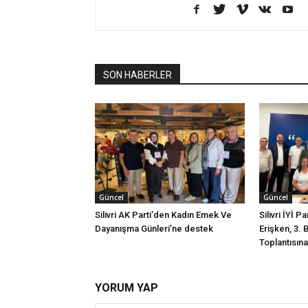
SON HABERLER
Güncel
Güncel
Silivri AK Parti’den Kadın Emek Ve
Silivri İYİ P
Dayanışma Günleri’ne destek
Erişken, 3. 
Toplantısına 
YORUM YAP