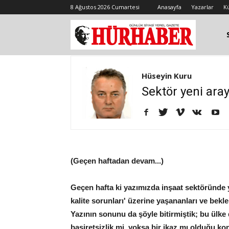
8 Ağustos 2026 Cumartesi
Anasayfa
Yazarlar
K
Hüseyin Kuru
Sektör yeni arayı
(Geçen haftadan devam...)
Geçen hafta ki yazımızda inşaat sektöründe 
kalite sorunları' üzerine yaşananları ve bekle
Yazının sonunu da şöyle bitirmiştik; bu ülke
basiretsizlik mi, yoksa bir ikaz mı olduğu ko