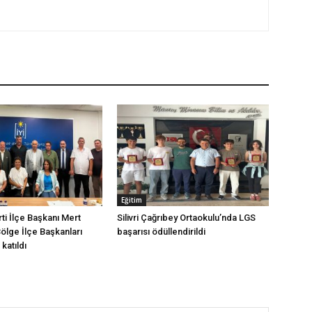
Eğitim
arti İlçe Başkanı Mert
Silivri Çağrıbey Ortaokulu’nda LGS
Bölge İlçe Başkanları
başarısı ödüllendirildi
katıldı