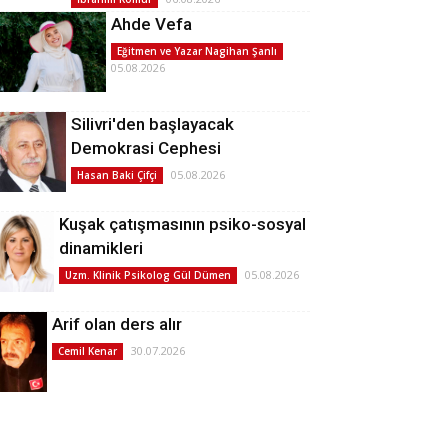
Ahde Vefa
Eğitmen ve Yazar Nagihan Şanlı
05.08.2026
Silivri'den başlayacak
Demokrasi Cephesi
05.08.2026
Hasan Baki Çifçi
Kuşak çatışmasının psiko-sosyal
dinamikleri
05.08.2026
Uzm. Klinik Psikolog Gül Dümen
Arif olan ders alır
30.07.2026
Cemil Kenar