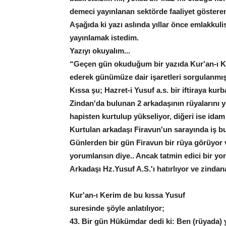
demeci yayınlanan sektörde faaliyet gösteren 
Aşağıda ki yazı aslında yıllar önce emlakkul
yayınlamak istedim.
Yazıyı okuyalım...
“Geçen gün okuduğum bir yazıda Kur'an-ı Ker
ederek günümüze dair işaretleri sorgulanmış
Kıssa şu; Hazret-i Yusuf a.s. bir iftiraya kurb
Zindan'da bulunan 2 arkadaşının rüyalarını y
hapisten kurtulup yükseliyor, diğeri ise idam 
Kurtulan arkadaşı Firavun'un sarayında iş bu
Günlerden bir gün Firavun bir rüya görüyor v
yorumlansın diye.. Ancak tatmin edici bir yo
Arkadaşı Hz.Yusuf A.S.'ı hatırlıyor ve zindan
Kur'an-ı Kerim de bu kıssa Yusuf
suresinde şöyle anlatılıyor;
43. Bir gün Hükümdar dedi ki: Ben (rüyada) y