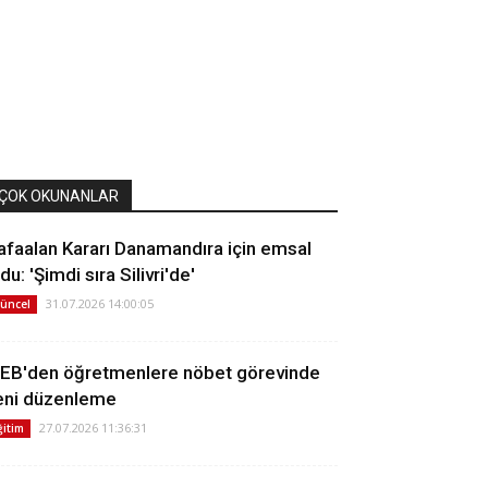
ÇOK OKUNANLAR
afaalan Kararı Danamandıra için emsal
du: 'Şimdi sıra Silivri'de'
31.07.2026 14:00:05
üncel
EB'den öğretmenlere nöbet görevinde
eni düzenleme
27.07.2026 11:36:31
ğitim