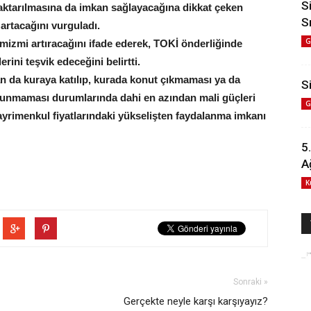
S
 aktarılmasına da imkan sağlayacağına dikkat çeken
S
rtacağını vurguladı.
G
amizmi artıracağını ifade ederek, TOKİ önderliğinde
erini teşvik edeceğini belirtti.
an da kuraya katılıp, kurada konut çıkmaması ya da
Si
unmaması durumlarında dahi en azından mali güçleri
G
ayrimenkul fiyatlarındaki yükselişten faydalanma imkanı
5
A
K
Sonraki »
Gerçekte neyle karşı karşıyayız?