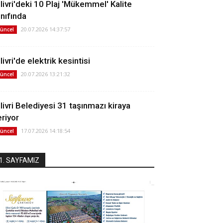
ilivri'deki 10 Plaj 'Mükemmel' Kalite
ınıfında
20.07.2026 14:37:57
üncel
livri'de elektrik kesintisi
20.07.2026 13:21:32
üncel
ilivri Belediyesi 31 taşınmazı kiraya
eriyor
17.07.2026 14:18:54
üncel
1. SAYFAMIZ