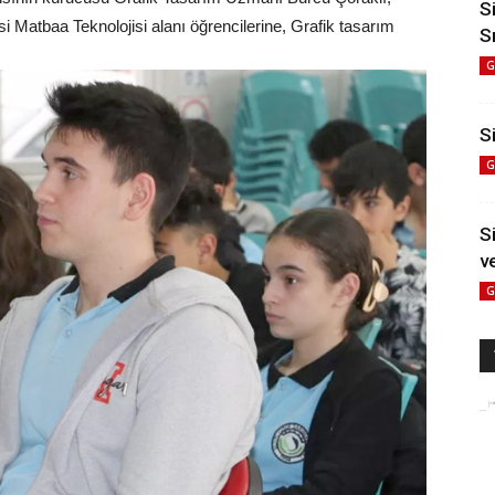
S
i Matbaa Teknolojisi alanı öğrencilerine, Grafik tasarım
S
G
Si
G
S
v
G