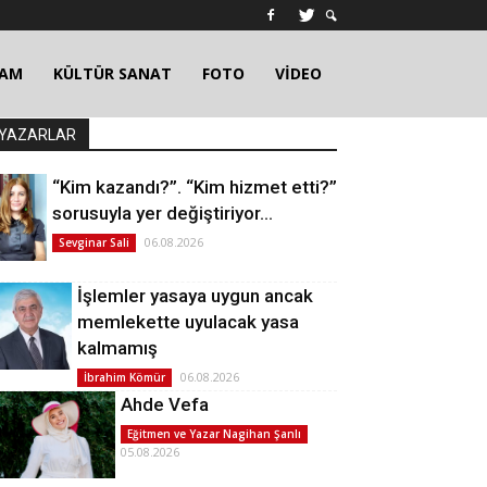
ŞAM
KÜLTÜR SANAT
FOTO
VİDEO
YAZARLAR
“Kim kazandı?”. “Kim hizmet etti?”
sorusuyla yer değiştiriyor…
06.08.2026
Sevginar Sali
İşlemler yasaya uygun ancak
memlekette uyulacak yasa
kalmamış
06.08.2026
İbrahim Kömür
Ahde Vefa
Eğitmen ve Yazar Nagihan Şanlı
05.08.2026