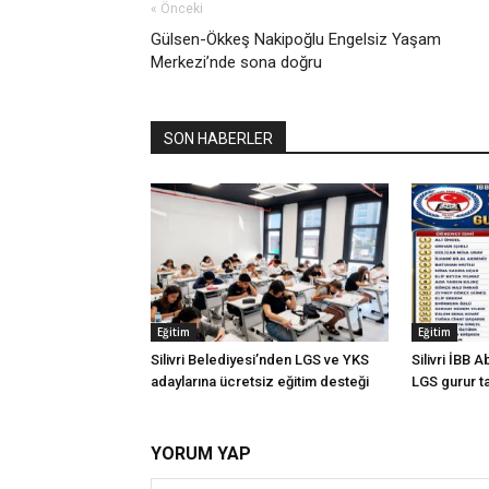
« Önceki
Gülsen-Ökkeş Nakipoğlu Engelsiz Yaşam
Merkezi’nde sona doğru
SON HABERLER
Eğitim
Eğitim
Silivri Belediyesi’nden LGS ve YKS
Silivri İBB 
adaylarına ücretsiz eğitim desteği
LGS gurur t
YORUM YAP