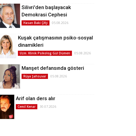
Silivri'den başlayacak
Demokrasi Cephesi
05.08.2026
Hasan Baki Çifçi
Kuşak çatışmasının psiko-sosyal
dinamikleri
05.08.2026
Uzm. Klinik Psikolog Gül Dümen
Manşet defansında gösteri
05.08.2026
Rüya Şahsuvar
Arif olan ders alır
30.07.2026
Cemil Kenar