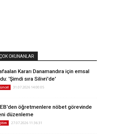
ÇOK OKUNANLAR
afaalan Kararı Danamandıra için emsal
du: 'Şimdi sıra Silivri'de'
31.07.2026 14:00:05
üncel
EB'den öğretmenlere nöbet görevinde
eni düzenleme
27.07.2026 11:36:31
ğitim