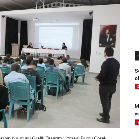
S
ol
G
M
y
E
Ajansının kurucusu Grafik Tasarım Uzmanı Burcu Çoraklı,