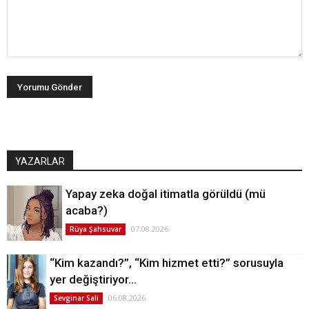
YAZARLAR
Yapay zeka doğal itimatla görüldü (mü
acaba?)
07.08.2026
Rüya Şahsuvar
“Kim kazandı?”, “Kim hizmet etti?” sorusuyla
yer değiştiriyor…
06.08.2026
Sevginar Sali