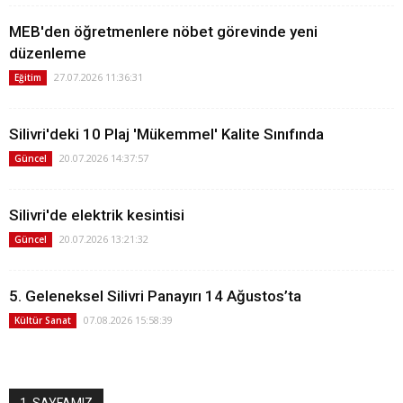
MEB'den öğretmenlere nöbet görevinde yeni
düzenleme
27.07.2026 11:36:31
Eğitim
Silivri'deki 10 Plaj 'Mükemmel' Kalite Sınıfında
20.07.2026 14:37:57
Güncel
Silivri'de elektrik kesintisi
20.07.2026 13:21:32
Güncel
5. Geleneksel Silivri Panayırı 14 Ağustos’ta
07.08.2026 15:58:39
Kültür Sanat