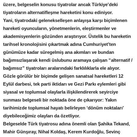
üzere, belgeselin konusu tiyatrolar ancak Türkiye'deki
tiyatroların alternatifleşme hareketini konu ediniyor.
Yani, tiyatrodaki gelenekselleşen anlayışa karşı biçimlenen
hareketi oyuncuların, yönetmenlerin, eleştirmenler ve
akademisyenlerin gözünden araştırıyor. Üstelik bu hareketin
tarihsel kronolojisini çıkartmak adına Cumhuriyet'ten
günümüze kadar süregelmiş ana akımları ve bundan
bağımsızlaşarak kendi üslubunu aramaya çalışan “alternatif /
bağımsız” tiyatroları aralarındaki farklılıklarla ele alıyor.
Gözle görülür bir biçimde gelişen sanatsal hareketleri 12
Eylül darbesi, tek parti iktidarı ve Gezi Parkı eylemleri gibi
siyasal ve toplumsal olaylarla ilişkilendirerek seyirciye
sunması belgeseli bir noktada öne de çıkarıyor: Yakın
tarihimizde toplumsal hayatı belirleyen ‘dönüm noktaları'
diyebileceğimiz olayları da özetliyor.
Belgeselde Türk tiyatrosu adına önemli olan Şahika Tekand,
Mahir Günşıray, Nihal Koldaş, Kerem Kurdoğlu, Sevinç