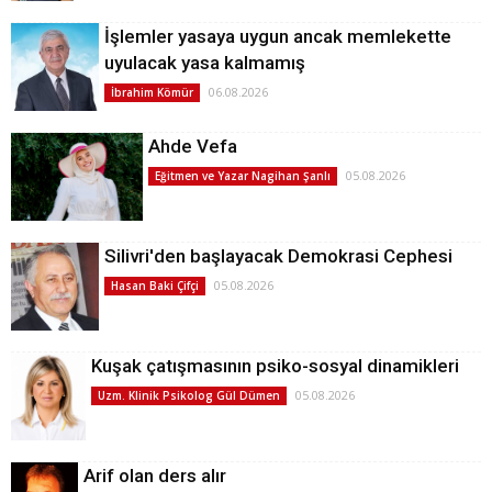
İşlemler yasaya uygun ancak memlekette
uyulacak yasa kalmamış
06.08.2026
İbrahim Kömür
Ahde Vefa
05.08.2026
Eğitmen ve Yazar Nagihan Şanlı
Silivri'den başlayacak Demokrasi Cephesi
05.08.2026
Hasan Baki Çifçi
Kuşak çatışmasının psiko-sosyal dinamikleri
05.08.2026
Uzm. Klinik Psikolog Gül Dümen
Arif olan ders alır