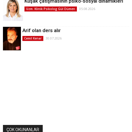
Kuşak çatışmasının psiko-sosyal dinamikleri
05.08.2026
Uzm. Klinik Psikolog Gül Dümen
Arif olan ders alır
30.07.2026
Cemil Kenar
ÇOK OKUNANLAR