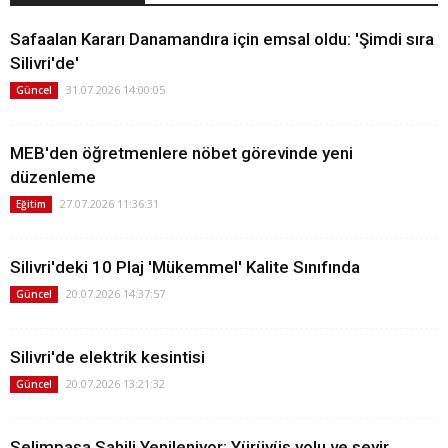
Safaalan Kararı Danamandıra için emsal oldu: 'Şimdi sıra
Silivri'de'
31.07.2026 14:00:05
Güncel
MEB'den öğretmenlere nöbet görevinde yeni
düzenleme
27.07.2026 11:36:31
Eğitim
Silivri'deki 10 Plaj 'Mükemmel' Kalite Sınıfında
20.07.2026 14:37:57
Güncel
Silivri'de elektrik kesintisi
20.07.2026 13:21:32
Güncel
Selimpaşa Sahili Yenileniyor: Yürüyüş yolu ve seyir