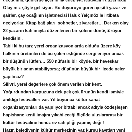
Olayımız şöyle gelişiyor: Bu duyuruyu gören çeşitli yazar ve
şairler, çay ocağının işletmecisi Haluk Yalçınöz'le irtibata
geçiyorlar. Kitap bağışları, sohbetler, ziyaretler… Derken olay
22 yazarın katılımıyla düzenlenen bir şölene dönüştürüyor
kendisini.
Tabii ki bu tarz yerel organizasyonlarda olduğu üzere köy
halkının üretimleri de bu şölen eşliğinde sergileniyor ancak
bir düşünün lütfen… 550 nüfuslu bir köyde, bir heveskar
büyük bir adım atabiliyorsa; düşünün büyük bir ilçede neler
yapılmaz?
Silivri, yerel değerlere çok önem verilen bir kent.
Yoğurdundan karpuzuna dek pek çok ürünün kendi ismiyle
anıldığı festivalleri var. Yıl boyunca kültür sanat
organizasyonları da yapılıyor bittabi ancak adıyla özdeşleşen
hapishane kenti imajını yıkabileceği ölçüde uluslararası bir
kültür festivaline henüz ev sahipliği yapmış değil!
Hazır, belediyenin kültür merkezinin yaz kursu kayıtları yeni