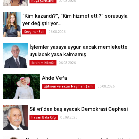
07.08.2026
Rüya Şahsuvar
“Kim kazandı?”, “Kim hizmet etti?” sorusuyla
yer değiştiriyor…
06.08.2026
Sevginar Sali
İşlemler yasaya uygun ancak memlekette
uyulacak yasa kalmamış
06.08.2026
İbrahim Kömür
Ahde Vefa
05.08.2026
Eğitmen ve Yazar Nagihan Şanlı
Silivri'den başlayacak Demokrasi Cephesi
05.08.2026
Hasan Baki Çifçi