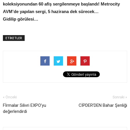
koleksiyonundan 60 afiş sergilenmeye başlandı! Metrocity
AVM'de yapılan sergi, 5 hazirana dek sürecek…
Gidilip görülesi…
ETİKETLER
« Önceki
Sonraki »
Fİrmalar Silivri EXPO’yu
CİPDER’DEN Bahar Şenliği
değerlendirdi