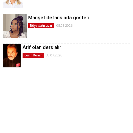
Manşet defansında gösteri
05.08.2026
Rüya Şahsuvar
Arif olan ders alır
30.07.2026
Cemil Kenar