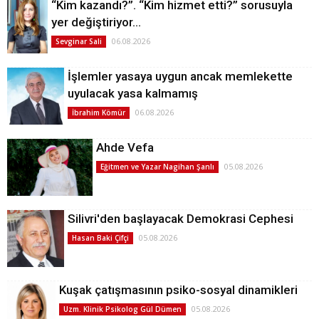
“Kim kazandı?”. “Kim hizmet etti?” sorusuyla
yer değiştiriyor…
06.08.2026
Sevginar Sali
İşlemler yasaya uygun ancak memlekette
uyulacak yasa kalmamış
06.08.2026
İbrahim Kömür
Ahde Vefa
05.08.2026
Eğitmen ve Yazar Nagihan Şanlı
Silivri'den başlayacak Demokrasi Cephesi
05.08.2026
Hasan Baki Çifçi
Kuşak çatışmasının psiko-sosyal dinamikleri
05.08.2026
Uzm. Klinik Psikolog Gül Dümen