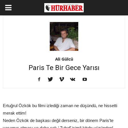
Ali Gülcü
Paris Te Bir Gece Yarısı
Ertuğrul Özkök bu filmi izlediği zaman ne düşündü, ne hissetti
merak ettim!
Neden Özkök de başkası değil derseniz, bir dönem Paris’te
yaşamış olması ve daha çok ‘ Tuhaf’ isimli kitabı yüzünden!