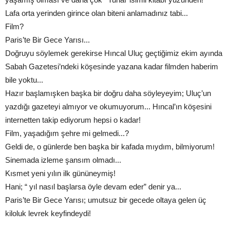
Lafa orta yerinden girince olan biteni anlamadınız tabi...
Film?
Paris’te Bir Gece Yarısı...
Doğruyu söylemek gerekirse Hıncal Uluç geçtiğimiz ekim ayında
Sabah Gazetesi’ndeki köşesinde yazana kadar filmden haberim
bile yoktu...
Hazır başlamışken başka bir doğru daha söyleyeyim; Uluç’un
yazdığı gazeteyi almıyor ve okumuyorum... Hıncal’ın köşesini
internetten takip ediyorum hepsi o kadar!
Film, yaşadığım şehre mi gelmedi...?
Geldi de, o günlerde ben başka bir kafada mıydım, bilmiyorum!
Sinemada izleme şansım olmadı...
Kısmet yeni yılın ilk gününeymiş!
Hani; “ yıl nasıl başlarsa öyle devam eder” denir ya...
Paris’te Bir Gece Yarısı; umutsuz bir gecede oltaya gelen üç
kiloluk levrek keyfindeydi!