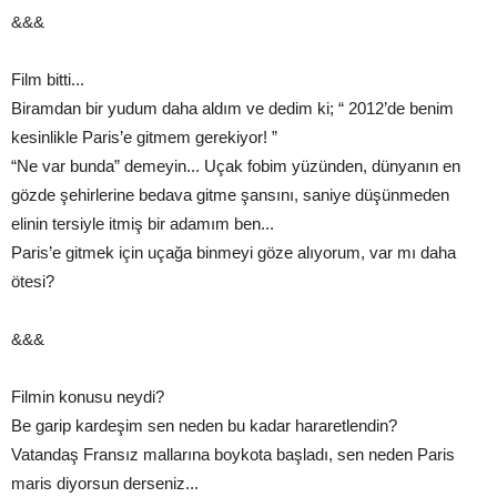
&&&
Film bitti...
Biramdan bir yudum daha aldım ve dedim ki; “ 2012’de benim
kesinlikle Paris’e gitmem gerekiyor! ”
“Ne var bunda” demeyin... Uçak fobim yüzünden, dünyanın en
gözde şehirlerine bedava gitme şansını, saniye düşünmeden
elinin tersiyle itmiş bir adamım ben...
Paris’e gitmek için uçağa binmeyi göze alıyorum, var mı daha
ötesi?
&&&
Filmin konusu neydi?
Be garip kardeşim sen neden bu kadar hararetlendin?
Vatandaş Fransız mallarına boykota başladı, sen neden Paris
maris diyorsun derseniz...