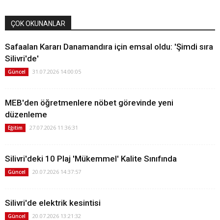
ÇOK OKUNANLAR
Safaalan Kararı Danamandıra için emsal oldu: 'Şimdi sıra
Silivri'de'
31.07.2026 14:00:05
Güncel
MEB'den öğretmenlere nöbet görevinde yeni
düzenleme
27.07.2026 11:36:31
Eğitim
Silivri'deki 10 Plaj 'Mükemmel' Kalite Sınıfında
20.07.2026 14:37:57
Güncel
Silivri'de elektrik kesintisi
20.07.2026 13:21:32
Güncel