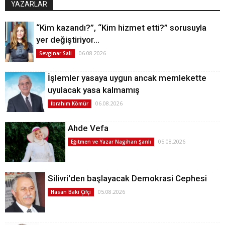
YAZARLAR
“Kim kazandı?”, “Kim hizmet etti?” sorusuyla
yer değiştiriyor…
06.08.2026
Sevginar Sali
İşlemler yasaya uygun ancak memlekette
uyulacak yasa kalmamış
06.08.2026
İbrahim Kömür
Ahde Vefa
05.08.2026
Eğitmen ve Yazar Nagihan Şanlı
Silivri'den başlayacak Demokrasi Cephesi
05.08.2026
Hasan Baki Çifçi