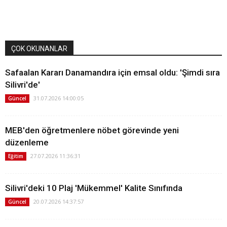
ÇOK OKUNANLAR
Safaalan Kararı Danamandıra için emsal oldu: 'Şimdi sıra
Silivri'de'
31.07.2026 14:00:05
Güncel
MEB'den öğretmenlere nöbet görevinde yeni
düzenleme
27.07.2026 11:36:31
Eğitim
Silivri'deki 10 Plaj 'Mükemmel' Kalite Sınıfında
20.07.2026 14:37:57
Güncel