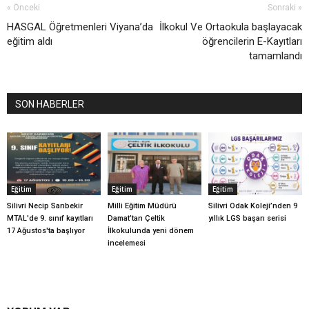
« Önceki
Sonraki »
HASGAL Öğretmenleri Viyana’da
İlkokul Ve Ortaokula başlayacak
eğitim aldı
öğrencilerin E-Kayıtları
tamamlandı
SON HABERLER
Eğitim
Eğitim
Eğitim
Silivri Necip Sarıbekir
Milli Eğitim Müdürü
Silivri Odak Koleji’nden 9
MTAL'de 9. sınıf kayıtları
Damat’tan Çeltik
yıllık LGS başarı serisi
17 Ağustos'ta başlıyor
İlkokulunda yeni dönem
incelemesi