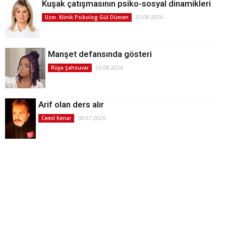
Kuşak çatışmasının psiko-sosyal dinamikleri
05.08.2026
Uzm. Klinik Psikolog Gül Dümen
Manşet defansında gösteri
05.08.2026
Rüya Şahsuvar
Arif olan ders alır
30.07.2026
Cemil Kenar