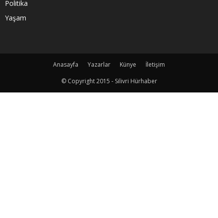
Politika
Yaşam
Anasayfa
Yazarlar
Künye
İletişim
© Copyright 2015 - Silivri Hürhaber