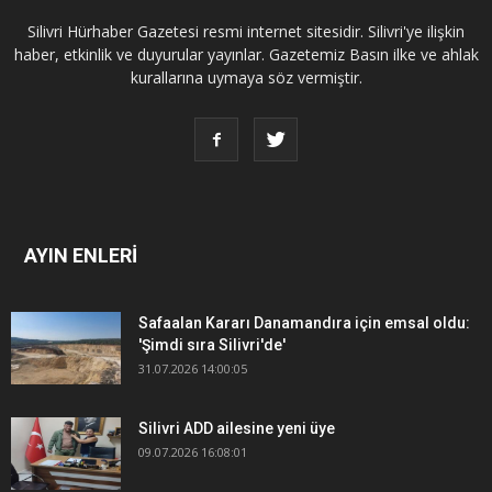
Silivri Hürhaber Gazetesi resmi internet sitesidir. Silivri'ye ilişkin
haber, etkinlik ve duyurular yayınlar. Gazetemiz Basın ilke ve ahlak
kurallarına uymaya söz vermiştir.
AYIN ENLERİ
Safaalan Kararı Danamandıra için emsal oldu:
'Şimdi sıra Silivri'de'
31.07.2026 14:00:05
Silivri ADD ailesine yeni üye
09.07.2026 16:08:01