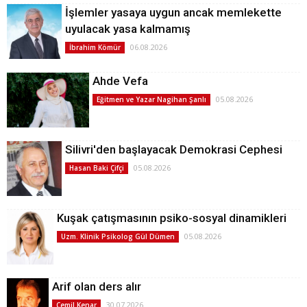
İşlemler yasaya uygun ancak memlekette
uyulacak yasa kalmamış
06.08.2026
İbrahim Kömür
Ahde Vefa
05.08.2026
Eğitmen ve Yazar Nagihan Şanlı
Silivri'den başlayacak Demokrasi Cephesi
05.08.2026
Hasan Baki Çifçi
Kuşak çatışmasının psiko-sosyal dinamikleri
05.08.2026
Uzm. Klinik Psikolog Gül Dümen
Arif olan ders alır
30.07.2026
Cemil Kenar