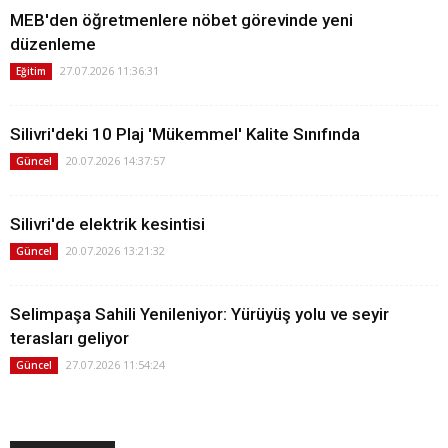
MEB'den öğretmenlere nöbet görevinde yeni
düzenleme
27.07.2026 11:36:31
Eğitim
Silivri'deki 10 Plaj 'Mükemmel' Kalite Sınıfında
20.07.2026 14:37:57
Güncel
Silivri'de elektrik kesintisi
20.07.2026 13:21:32
Güncel
Selimpaşa Sahili Yenileniyor: Yürüyüş yolu ve seyir
terasları geliyor
27.07.2026 11:54:24
Güncel