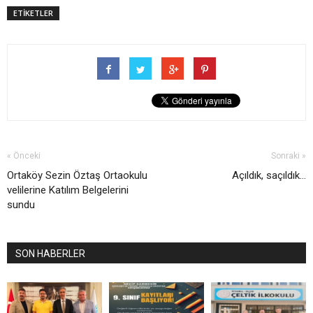
ETİKETLER
« Önceki
Sonraki »
Ortaköy Sezin Öztaş Ortaokulu
Açıldık, saçıldık...
velilerine Katılım Belgelerini
sundu
SON HABERLER