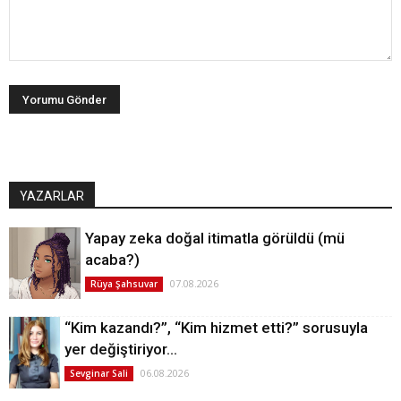
YAZARLAR
Yapay zeka doğal itimatla görüldü (mü
acaba?)
07.08.2026
Rüya Şahsuvar
“Kim kazandı?”, “Kim hizmet etti?” sorusuyla
yer değiştiriyor…
06.08.2026
Sevginar Sali