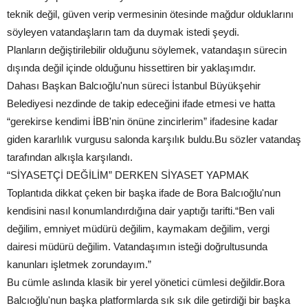
teknik değil, güven verip vermesinin ötesinde mağdur olduklarını
söyleyen vatandaşların tam da duymak istedi şeydi.
Planların değiştirilebilir olduğunu söylemek, vatandaşın sürecin
dışında değil içinde olduğunu hissettiren bir yaklaşımdır.
Dahası Başkan Balcıoğlu'nun süreci İstanbul Büyükşehir
Belediyesi nezdinde de takip edeceğini ifade etmesi ve hatta
“gerekirse kendimi İBB'nin önüne zincirlerim” ifadesine kadar
giden kararlılık vurgusu salonda karşılık buldu.Bu sözler vatandaş
tarafından alkışla karşılandı.
“SİYASETÇİ DEĞİLİM” DERKEN SİYASET YAPMAK
Toplantıda dikkat çeken bir başka ifade de Bora Balcıoğlu'nun
kendisini nasıl konumlandırdığına dair yaptığı tarifti.“Ben vali
değilim, emniyet müdürü değilim, kaymakam değilim, vergi
dairesi müdürü değilim. Vatandaşımın isteği doğrultusunda
kanunları işletmek zorundayım.”
Bu cümle aslında klasik bir yerel yönetici cümlesi değildir.Bora
Balcıoğlu'nun başka platformlarda sık sık dile getirdiği bir başka