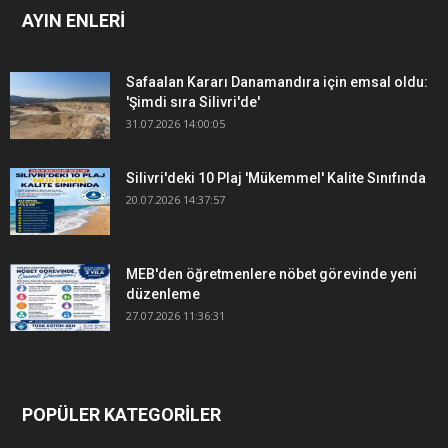
AYIN ENLERİ
Safaalan Kararı Danamandıra için emsal oldu:
'Şimdi sıra Silivri'de'
31.07.2026 14:00:05
Silivri'deki 10 Plaj 'Mükemmel' Kalite Sınıfında
20.07.2026 14:37:57
MEB'den öğretmenlere nöbet görevinde yeni
düzenleme
27.07.2026 11:36:31
POPÜLER KATEGORİLER