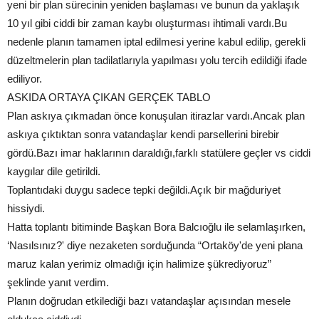
yeni bir plan sürecinin yeniden başlaması ve bunun da yaklaşık
10 yıl gibi ciddi bir zaman kaybı oluşturması ihtimali vardı.Bu
nedenle planın tamamen iptal edilmesi yerine kabul edilip, gerekli
düzeltmelerin plan tadilatlarıyla yapılması yolu tercih edildiği ifade
ediliyor.
ASKIDA ORTAYA ÇIKAN GERÇEK TABLO
Plan askıya çıkmadan önce konuşulan itirazlar vardı.Ancak plan
askıya çıktıktan sonra vatandaşlar kendi parsellerini birebir
gördü.Bazı imar haklarının daraldığı,farklı statülere geçler vs ciddi
kaygılar dile getirildi.
Toplantıdaki duygu sadece tepki değildi.Açık bir mağduriyet
hissiydi.
Hatta toplantı bitiminde Başkan Bora Balcıoğlu ile selamlaşırken,
‘Nasılsınız?' diye nezaketen sorduğunda “Ortaköy'de yeni plana
maruz kalan yerimiz olmadığı için halimize şükrediyoruz”
şeklinde yanıt verdim.
Planın doğrudan etkilediği bazı vatandaşlar açısından mesele