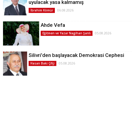
uyulacak yasa kalmamış
06.08.2026
İbrahim Kömür
Ahde Vefa
05.08.2026
Eğitmen ve Yazar Nagihan Şanlı
Silivri'den başlayacak Demokrasi Cephesi
05.08.2026
Hasan Baki Çifçi