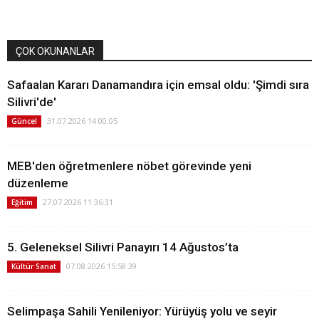
ÇOK OKUNANLAR
Safaalan Kararı Danamandıra için emsal oldu: 'Şimdi sıra
Silivri'de'
31.07.2026 14:00:05
Güncel
MEB'den öğretmenlere nöbet görevinde yeni
düzenleme
27.07.2026 11:36:31
Eğitim
5. Geleneksel Silivri Panayırı 14 Ağustos’ta
07.08.2026 15:58:39
Kültür Sanat
Selimpaşa Sahili Yenileniyor: Yürüyüş yolu ve seyir