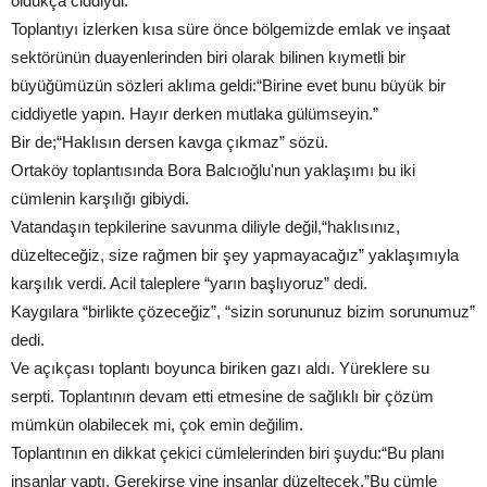
oldukça ciddiydi.
Toplantıyı izlerken kısa süre önce bölgemizde emlak ve inşaat
sektörünün duayenlerinden biri olarak bilinen kıymetli bir
büyüğümüzün sözleri aklıma geldi:“Birine evet bunu büyük bir
ciddiyetle yapın. Hayır derken mutlaka gülümseyin.”
Bir de;“Haklısın dersen kavga çıkmaz” sözü.
Ortaköy toplantısında Bora Balcıoğlu'nun yaklaşımı bu iki
cümlenin karşılığı gibiydi.
Vatandaşın tepkilerine savunma diliyle değil,“haklısınız,
düzelteceğiz, size rağmen bir şey yapmayacağız” yaklaşımıyla
karşılık verdi. Acil taleplere “yarın başlıyoruz” dedi.
Kaygılara “birlikte çözeceğiz”, “sizin sorununuz bizim sorunumuz”
dedi.
Ve açıkçası toplantı boyunca biriken gazı aldı. Yüreklere su
serpti. Toplantının devam etti etmesine de sağlıklı bir çözüm
mümkün olabilecek mi, çok emin değilim.
Toplantının en dikkat çekici cümlelerinden biri şuydu:“Bu planı
insanlar yaptı. Gerekirse yine insanlar düzeltecek.”Bu cümle