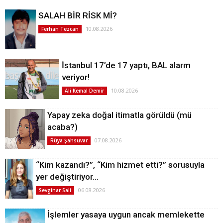
SALAH BİR RİSK Mİ?
10.08.2026
Ferhan Tezcan
İstanbul 17’de 17 yaptı, BAL alarm
veriyor!
10.08.2026
Ali Kemal Demir
Yapay zeka doğal itimatla görüldü (mü
acaba?)
07.08.2026
Rüya Şahsuvar
“Kim kazandı?”, “Kim hizmet etti?” sorusuyla
yer değiştiriyor…
06.08.2026
Sevginar Sali
İşlemler yasaya uygun ancak memlekette