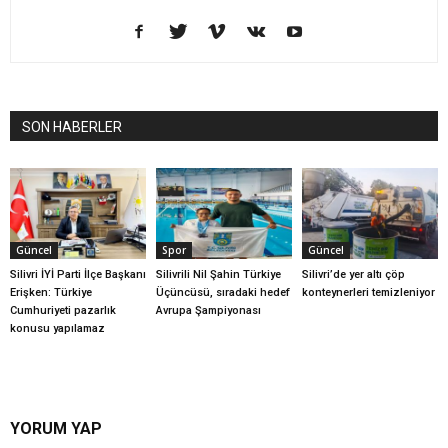
SON HABERLER
Güncel
Spor
Güncel
Silivri İYİ Parti İlçe Başkanı
Silivrili Nil Şahin Türkiye
Silivri’de yer altı çöp
Erişken: Türkiye
Üçüncüsü, sıradaki hedef
konteynerleri temizleniyor
Cumhuriyeti pazarlık
Avrupa Şampiyonası
konusu yapılamaz
YORUM YAP