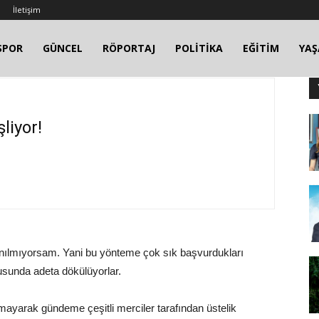
İletişim
SPOR
GÜNCEL
RÖPORTAJ
POLİTİKA
EĞİTİM
YA
liyor!
nılmıyorsam. Yani bu yönteme çok sık başvurdukları
usunda adeta dökülüyorlar.
yarak gündeme çeşitli merciler tarafından üstelik