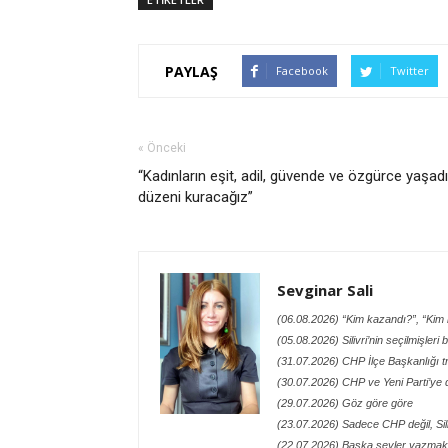
PAYLAŞ
Facebook
Twitter
« Önceki
“Kadınların eşit, adil, güvende ve özgürce yaşadı
düzeni kuracağız”
Sevginar Sali
(06.08.2026) “Kim kazandı?”, “Kim h
(05.08.2026) Silivri’nin seçilmişleri
(31.07.2026) CHP İlçe Başkanlığı t
(30.07.2026) CHP ve Yeni Parti’ye 
(29.07.2026) Göz göre göre
(23.07.2026) Sadece CHP değil, Siliv
(22.07.2026) Başka şeyler yazmak 