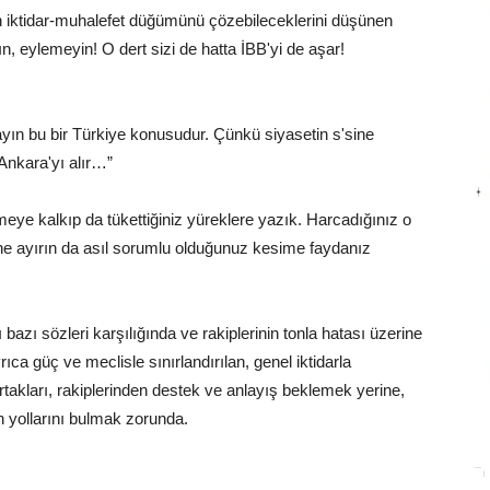
lan iktidar-muhalefet düğümünü çözebileceklerini düşünen
, eylemeyin! O dert sizi de hatta İBB'yi de aşar!
ın bu bir Türkiye konusudur. Çünkü siyasetin s'sine
 Ankara'yı alır…”
eye kalkıp da tükettiğiniz yüreklere yazık. Harcadığınız o
lerine ayırın da asıl sorumlu olduğunuz kesime faydanız
zı sözleri karşılığında ve rakiplerinin tonla hatası üzerine
rıca güç ve meclisle sınırlandırılan, genel iktidarla
ortakları, rakiplerinden destek ve anlayış beklemek yerine,
n yollarını bulmak zorunda.