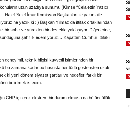
S
 konuların uzun uzadıya sunumu (Kimse “Celalettin Yazıcı
S
a… Halef-Selef İmar Komisyon Başkanları ile yakın aile
G
yoruz ne yazık ki : ) Başkan Yılmaz da ittifak ortaklarından
 bir sabır ve yürekten bir destekle yaklaşıyor. Diğerlerine,
Si
ını sunduğuna şahitlik edemiyoruz… Kapattım Cumhur İttifakı
G
n deneyimli, teknik bilgisi kuvvetli isimlerinden biri
S
kü bu zamana kadar bu hususta her türlü gösterişten uzak,
ve
k ki yeni dönem siyaset şartları ve hedefleri farklı bir
G
ğünü belirtmek istedim.
alığın CHP için çok ekstrem bir durum olmasa da bütüncüllük