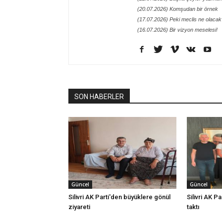
(20.07.2026) Komşudan bir örnek
(17.07.2026) Peki meclis ne olacak
(16.07.2026) Bir vizyon meselesi!
SON HABERLER
Güncel
Güncel
Silivri AK Parti'den büyüklere gönül
Silivri AK Pa
ziyareti
taktı