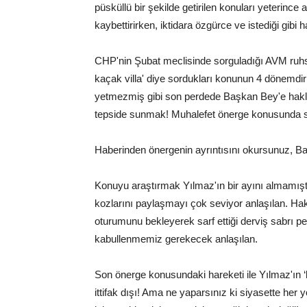
püsküllü bir şekilde getirilen konuları yeterin
kaybettirirken, iktidara özgürce ve istediği gibi
CHP'nin Şubat meclisinde sorguladığı AVM ruhs
kaçak villa' diye sordukları konunun 4 dönemdir 
yetmezmiş gibi son perdede Başkan Bey'e haklılığ
tepside sunmak! Muhalefet önerge konusunda sın
Haberinden önergenin ayrıntısını okursunuz, B
Konuyu araştırmak Yılmaz'ın bir ayını almamış
kozlarını paylaşmayı çok seviyor anlaşılan. Ha
oturumunu bekleyerek sarf ettiği derviş sabrı
kabullenmemiz gerekecek anlaşılan.
Son önerge konusundaki hareketi ile Yılmaz'ın ‘bi
ittifak dışı! Ama ne yaparsınız ki siyasette her 