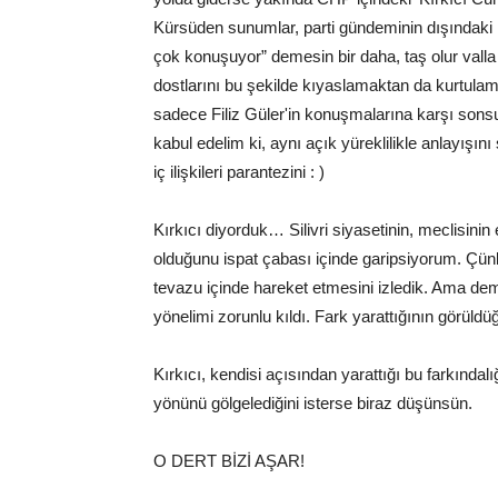
Kürsüden sunumlar, parti gündeminin dışındaki
çok konuşuyor” demesin bir daha, taş olur vall
dostlarını bu şekilde kıyaslamaktan da kurtulamı
sadece Filiz Güler'in konuşmalarına karşı sonsuz
kabul edelim ki, aynı açık yüreklilikle anlayış
iç ilişkileri parantezini : )
Kırkıcı diyorduk… Silivri siyasetinin, meclisinin e
olduğunu ispat çabası içinde garipsiyorum. Çün
tevazu içinde hareket etmesini izledik. Ama deme
yönelimi zorunlu kıldı. Fark yarattığının görüldü
Kırkıcı, kendisi açısından yarattığı bu farkınd
yönünü gölgelediğini isterse biraz düşünsün.
O DERT BİZİ AŞAR!