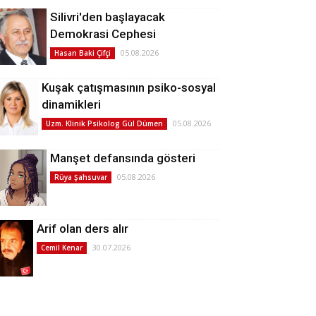
Silivri'den başlayacak
Demokrasi Cephesi
05.08.2026
Hasan Baki Çifçi
Kuşak çatışmasının psiko-sosyal
dinamikleri
05.08.2026
Uzm. Klinik Psikolog Gül Dümen
Manşet defansında gösteri
05.08.2026
Rüya Şahsuvar
Arif olan ders alır
30.07.2026
Cemil Kenar