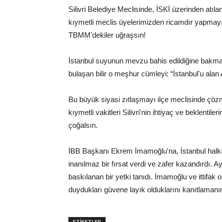
Silivri Belediye Meclisinde, İSKİ üzerinden atı
kıymetli meclis üyelerimizden ricamdır yapmayın
TBMM'dekiler uğraşsın!
İstanbul suyunun mevzu bahis edildiğine bakmay
bulaşan bilir o meşhur cümleyi: “İstanbul'u alan
Bu büyük siyasi zıtlaşmayı ilçe meclisinde çözm
kıymetli vakitleri Silivri'nin ihtiyaç ve beklenti
çoğalsın.
İBB Başkanı Ekrem İmamoğlu'na, İstanbul halkı ba
inanılmaz bir fırsat verdi ve zafer kazandırdı. Ay
baskılanan bir yetki tanıdı. İmamoğlu ve ittifak 
duydukları güvene layık olduklarını kanıtlamanı
ETİKETLER