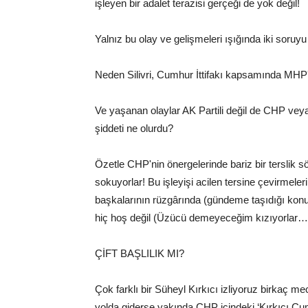
işleyen bir adalet terazisi gerçeği de yok değil!
Yalnız bu olay ve gelişmeleri ışığında iki soru
Neden Silivri, Cumhur İttifakı kapsamında MHP'
Ve yaşanan olaylar AK Partili değil de CHP veya
şiddeti ne olurdu?
Özetle CHP'nin önergelerinde bariz bir terslik sö
sokuyorlar! Bu işleyişi acilen tersine çevirmeleri
başkalarının rüzgârında (gündeme taşıdığı konu
hiç hoş değil (Üzücü demeyeceğim kızıyorlar…
ÇİFT BAŞLILIK MI?
Çok farklı bir Süheyl Kırkıcı izliyoruz birkaç mecl
yolda giderse yakında CHP içindeki ‘Kırkıcı Cumhu