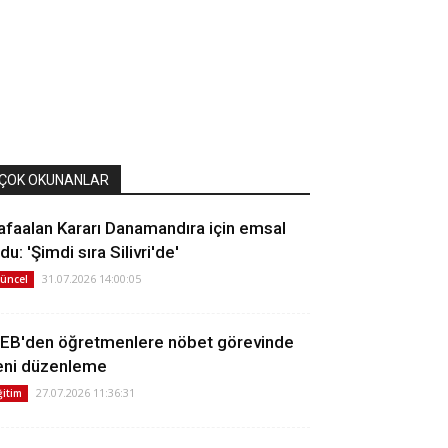
ÇOK OKUNANLAR
afaalan Kararı Danamandıra için emsal
du: 'Şimdi sıra Silivri'de'
31.07.2026 14:00:05
üncel
EB'den öğretmenlere nöbet görevinde
eni düzenleme
27.07.2026 11:36:31
ğitim