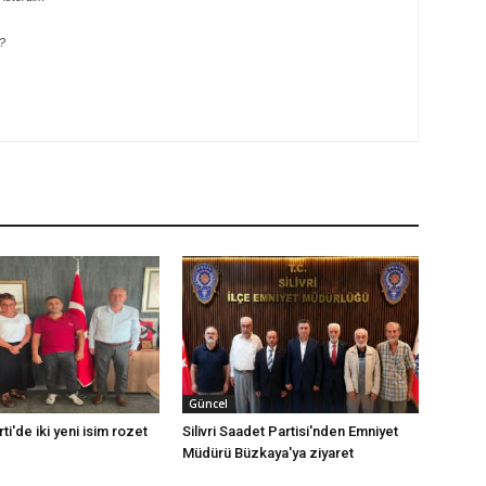
?
Güncel
rti'de iki yeni isim rozet
Silivri Saadet Partisi'nden Emniyet
Müdürü Büzkaya'ya ziyaret