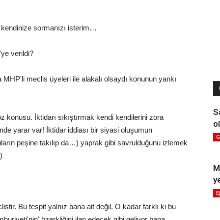
yu kendinize sormanızı isterim…
ye verildi?
 MHP'li meclis üyeleri ile alakalı olsaydı konunun yankı
S
z konusu. İktidarı sıkıştırmak kendi kendilerini zora
ol
nde yarar var! İktidar iddiası bir siyasi oluşumun
G
ların peşine takılıp da…) yaprak gibi savrulduğunu izlemek
)
M
y
E
istir. Bu tespit yalnız bana ait değil. O kadar farklı ki bu
riyeti'nin' özerkliğini ilan edecek gibi geliyor bana.