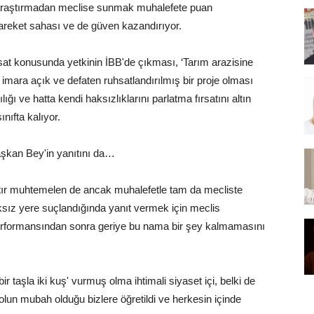
ce araştırmadan meclise sunmak muhalefete puan
 hareket sahası ve de güven kazandırıyor.
at konusunda yetkinin İBB'de çıkması, ‘Tarım arazisine
imara açık ve defaten ruhsatlandırılmış bir proje olması
ı ve hatta kendi haksızlıklarını parlatma fırsatını altın
ıfta kalıyor.
aşkan Bey'in yanıtını da…
tır muhtemelen de ancak muhalefetle tam da mecliste
ksız yere suçlandığında yanıt vermek için meclis
 performansından sonra geriye bu nama bir şey kalmamasını
r taşla iki kuş' vurmuş olma ihtimali siyaset içi, belki de
yolun mubah olduğu bizlere öğretildi ve herkesin içinde