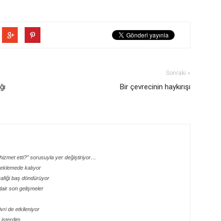
Sonraki »
ğı
Bir çevrecinin haykırışı
izmet etti?” sorusuyla yer değiştiriyor…
 beklemede kalıyor
rafiği baş döndürüyor
dair son gelişmeler
ri de etkileniyor
isterdim