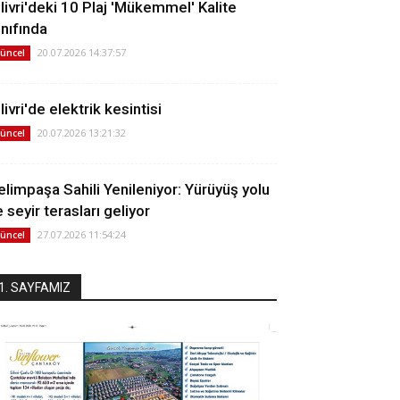
ilivri'deki 10 Plaj 'Mükemmel' Kalite
ınıfında
20.07.2026 14:37:57
üncel
livri'de elektrik kesintisi
20.07.2026 13:21:32
üncel
elimpaşa Sahili Yenileniyor: Yürüyüş yolu
 seyir terasları geliyor
27.07.2026 11:54:24
üncel
1. SAYFAMIZ