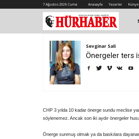
7 Ağustos 2026 Cuma
Anasayfa
Yazarlar
Künye
Sevginar Sali
Önergeler ters iş
CHP 3 yılda 10 kadar önerge sundu meclise ya
söylenemez. Ancak son iki aydır önergeler hus
Önerge sunmuş olmak ya da baskılara dayanama