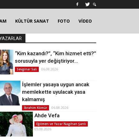
ŞAM
KÜLTÜR SANAT
FOTO
VİDEO
YAZARLAR
“Kim kazandı?”, “Kim hizmet etti?”
sorusuyla yer değiştiriyor…
06.08.2026
Sevginar Sali
İşlemler yasaya uygun ancak
memlekette uyulacak yasa
kalmamış
06.08.2026
İbrahim Kömür
Ahde Vefa
Eğitmen ve Yazar Nagihan Şanlı
05.08.2026