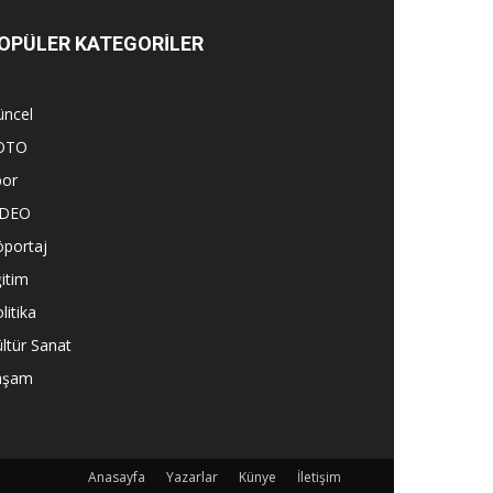
OPÜLER KATEGORİLER
üncel
OTO
por
İDEO
öportaj
itim
litika
ltür Sanat
aşam
Anasayfa
Yazarlar
Künye
İletişim