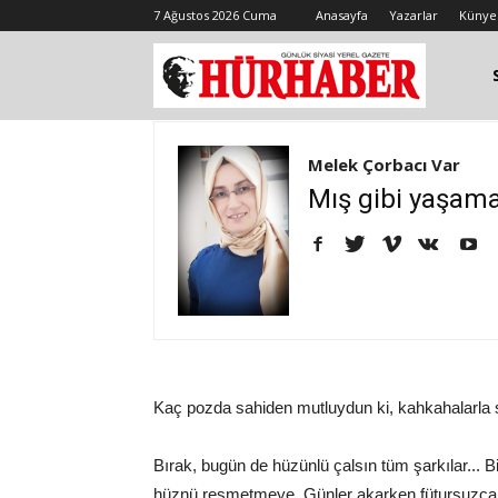
7 Ağustos 2026 Cuma
Anasayfa
Yazarlar
Künye
Melek Çorbacı Var
Mış gibi yaşam
Kaç pozda sahiden mutluydun ki, kahkahalarla s
Bırak, bugün de hüzünlü çalsın tüm şarkılar... 
hüznü resmetmeye. Günler akarken fütursuzca b