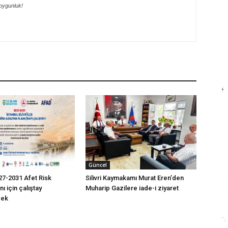
oygunluk!
Güncel
2027-2031 Afet Risk
Silivri Kaymakamı Murat Eren’den
ı için çalıştay
Muharip Gazilere iade-i ziyaret
cek