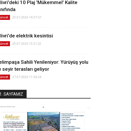
ilivri'deki 10 Plaj 'Mükemmel' Kalite
ınıfında
20.07.2026 14:37:57
üncel
livri'de elektrik kesintisi
20.07.2026 13:21:32
üncel
elimpaşa Sahili Yenileniyor: Yürüyüş yolu
 seyir terasları geliyor
27.07.2026 11:54:24
üncel
1. SAYFAMIZ