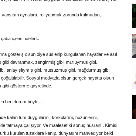
ız yansısın aynalara, rol yapmak zorunda kalmadan,
çaba içerisindeler!..
ına gösteriş olsun diye süslenip kurgulanan hayatlar ve asıl
ş gibi davranmak, zenginmiş gibi, mutluymuş gibi,
ibi, anlayışlıymış gibi, mutsuzmuş gibi, mağdurmuş gibi,
ler çoğaltılabilir. Sosyal medyada olsun gerçek hayatta olsun
ş gibi gösterme gayretinde.
n beri durum böyle...
e kalan tüm duygularını, korkularını, hüzünlerini,
lerde tatmaya çalışıyor. Ve maalesef ki sonuç hüsran!.. Kimisi
 öbürkü kurulan tuzaklara kanıp, dünyasını mahvediyor belki