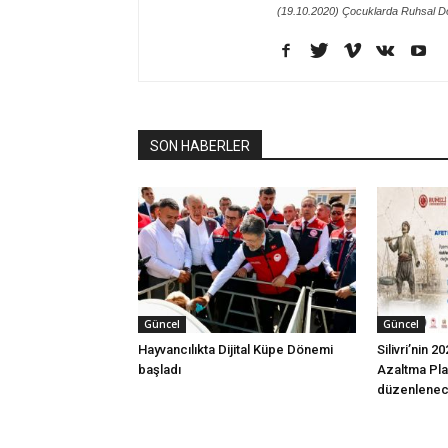
(19.10.2020) Çocuklarda Ruhsal D
SON HABERLER
Güncel
Güncel
Hayvancılıkta Dijital Küpe Dönemi
Silivri’nin 
başladı
Azaltma Plan
düzenlene