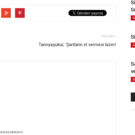
S
S
G
Si
Sonraki »
Tanrıyaşükür, 'Şartların el vermesi lazım'
G
S
ve
G
ke(siz)doktoru!