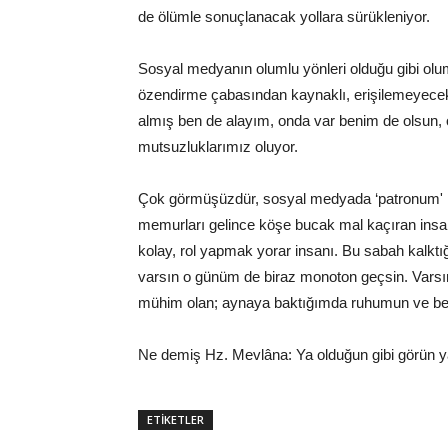
de ölümle sonuçlanacak yollara sürükleniyor.
Sosyal medyanın olumlu yönleri olduğu gibi olums
özendirme çabasından kaynaklı, erişilemeyecekm
almış ben de alayım, onda var benim de olsun, 
mutsuzluklarımız oluyor.
Çok görmüşüzdür, sosyal medyada ‘patronum' 
memurları gelince köşe bucak mal kaçıran insa
kolay, rol yapmak yorar insanı. Bu sabah kalk
varsın o günüm de biraz monoton geçsin. Varsı
mühim olan; aynaya baktığımda ruhumun ve be
Ne demiş Hz. Mevlâna: Ya olduğun gibi görün ya
ETİKETLER