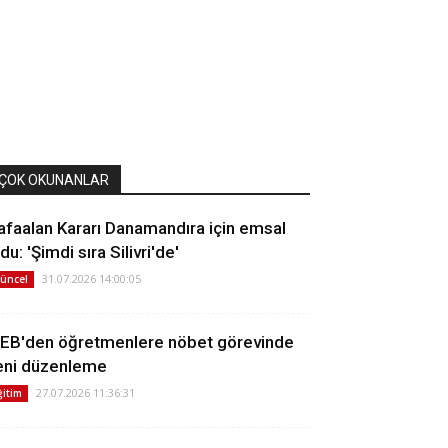
ÇOK OKUNANLAR
afaalan Kararı Danamandıra için emsal
du: 'Şimdi sıra Silivri'de'
31.07.2026 14:00:05
üncel
EB'den öğretmenlere nöbet görevinde
eni düzenleme
27.07.2026 11:36:31
ğitim