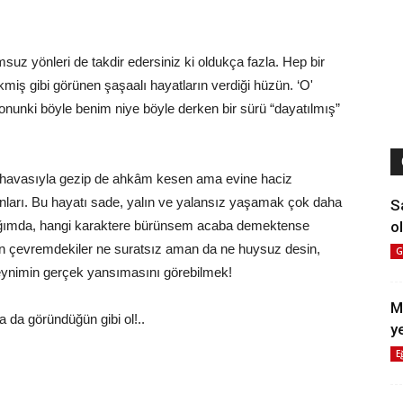
uz yönleri de takdir edersiniz ki oldukça fazla. Hep bir
iş gibi görünen şaşaalı hayatların verdiği hüzün. ‘O'
onunki böyle benim niye böyle derken bir sürü “dayatılmış”
havasıyla gezip de ahkâm kesen ama evine haciz
nları. Bu hayatı sade, yalın ve yalansız yaşamak çok daha
S
ol
tığımda, hangi karaktere bürünsem acaba demektense
n çevremdekiler ne suratsız aman da ne huysuz desin,
G
ynimin gerçek yansımasını görebilmek!
M
 da göründüğün gibi ol!..
y
E