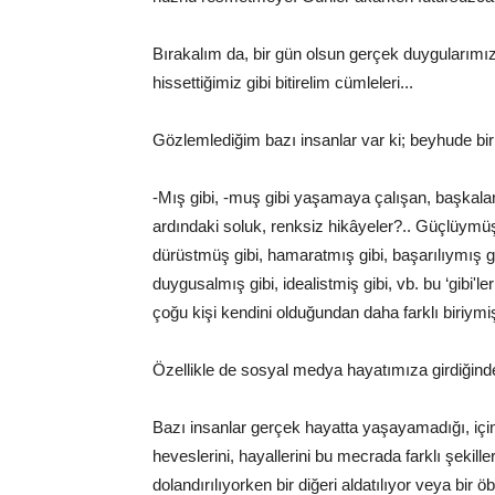
Bırakalım da, bir gün olsun gerçek duygularım
hissettiğimiz gibi bitirelim cümleleri...
Gözlemlediğim bazı insanlar var ki; beyhude bir 
-Mış gibi, -muş gibi yaşamaya çalışan, başkalar
ardındaki soluk, renksiz hikâyeler?.. Güçlüymü
dürüstmüş gibi, hamaratmış gibi, başarılıymış g
duygusalmış gibi, idealistmiş gibi, vb. bu ‘gibi'
çoğu kişi kendini olduğundan daha farklı biriymi
Özellikle de sosyal medya hayatımıza girdiğinde
Bazı insanlar gerçek hayatta yaşayamadığı, içind
heveslerini, hayallerini bu mecrada farklı şekil
dolandırılıyorken bir diğeri aldatılıyor veya bir