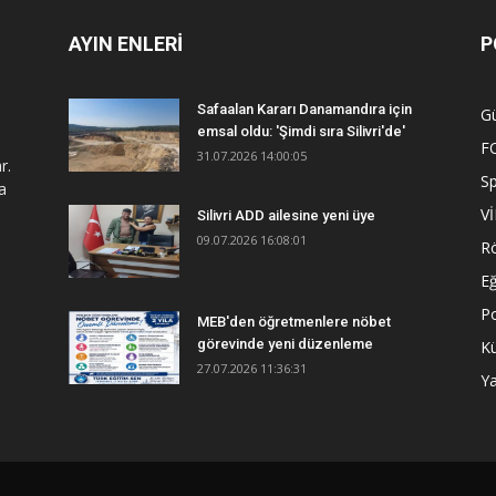
AYIN ENLERİ
P
Safaalan Kararı Danamandıra için
G
emsal oldu: 'Şimdi sıra Silivri'de'
F
31.07.2026 14:00:05
r.
S
a
V
Silivri ADD ailesine yeni üye
09.07.2026 16:08:01
R
Eğ
Po
MEB'den öğretmenlere nöbet
görevinde yeni düzenleme
Kü
27.07.2026 11:36:31
Y