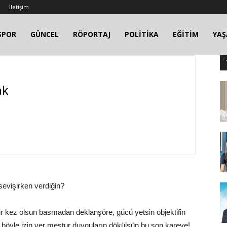
İletişim
SPOR
GÜNCEL
RÖPORTAJ
POLİTİKA
EĞİTİM
YA
ak
evişirken verdiğin?
Bir kez olsun basmadan deklanşöre, gücü yetsin objektifin
öyle izin ver mestur duyguların dökülsün bu son kareye!..