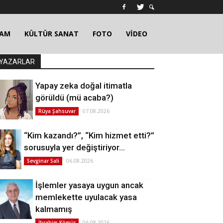
ŞAM
KÜLTÜR SANAT
FOTO
VİDEO
YAZARLAR
Yapay zeka doğal itimatla
görüldü (mü acaba?)
07.08.2026
Rüya Şahsuvar
“Kim kazandı?”, “Kim hizmet etti?”
sorusuyla yer değiştiriyor…
06.08.2026
Sevginar Sali
İşlemler yasaya uygun ancak
memlekette uyulacak yasa
kalmamış
06.08.2026
İbrahim Kömür