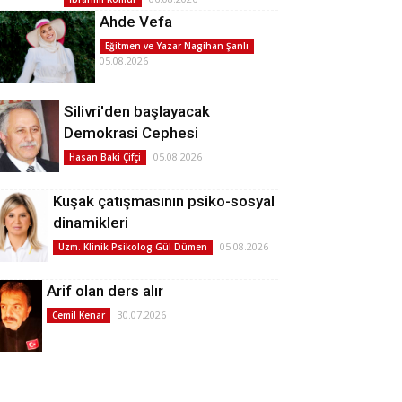
Ahde Vefa
Eğitmen ve Yazar Nagihan Şanlı
05.08.2026
Silivri'den başlayacak
Demokrasi Cephesi
05.08.2026
Hasan Baki Çifçi
Kuşak çatışmasının psiko-sosyal
dinamikleri
05.08.2026
Uzm. Klinik Psikolog Gül Dümen
Arif olan ders alır
30.07.2026
Cemil Kenar