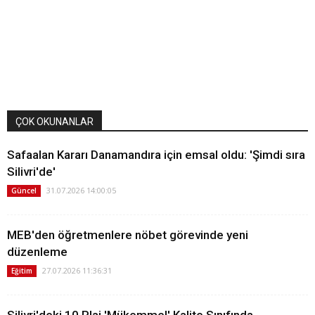
ÇOK OKUNANLAR
Safaalan Kararı Danamandıra için emsal oldu: 'Şimdi sıra
Silivri'de'
31.07.2026 14:00:05
Güncel
MEB'den öğretmenlere nöbet görevinde yeni
düzenleme
27.07.2026 11:36:31
Eğitim
Silivri'deki 10 Plaj 'Mükemmel' Kalite Sınıfında