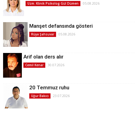
05.08.2026
Uzm. Klinik Psikolog Gül Dümen
Manşet defansında gösteri
05.08.2026
Rüya Şahsuvar
Arif olan ders alır
30.07.2026
Cemil Kenar
20 Temmuz ruhu
23.07.2026
Uğur Bakıcı