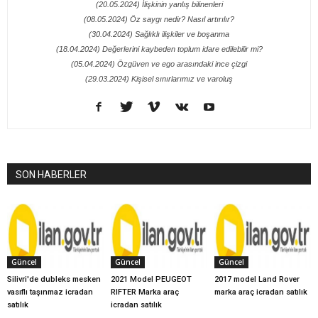
(20.05.2024) İlişkinin yanlış bilinenleri
(08.05.2024) Öz saygı nedir? Nasıl artırılır?
(30.04.2024) Sağlıklı ilişkiler ve boşanma
(18.04.2024) Değerlerini kaybeden toplum idare edilebilir mi?
(05.04.2024) Özgüven ve ego arasındaki ince çizgi
(29.03.2024) Kişisel sınırlarımız ve varoluş
SON HABERLER
Güncel
Güncel
Güncel
Silivri'de dubleks mesken
2021 Model PEUGEOT
2017 model Land Rover
vasıflı taşınmaz icradan
RIFTER Marka araç
marka araç icradan satılık
satılık
icradan satılık