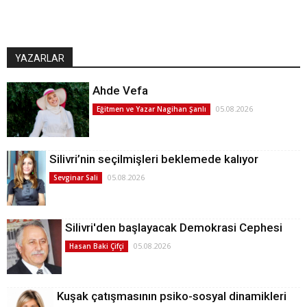
YAZARLAR
Ahde Vefa
05.08.2026
Eğitmen ve Yazar Nagihan Şanlı
Silivri’nin seçilmişleri beklemede kalıyor
05.08.2026
Sevginar Sali
Silivri'den başlayacak Demokrasi Cephesi
05.08.2026
Hasan Baki Çifçi
Kuşak çatışmasının psiko-sosyal dinamikleri