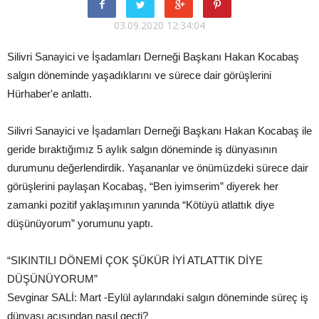
03.09.2020 12:34:04
Silivri Sanayici ve İşadamları Derneği Başkanı Hakan Kocabaş
salgın döneminde yaşadıklarını ve sürece dair görüşlerini
Hürhaber'e anlattı.
Silivri Sanayici ve İşadamları Derneği Başkanı Hakan Kocabaş ile
geride bıraktığımız 5 aylık salgın döneminde iş dünyasının
durumunu değerlendirdik. Yaşananlar ve önümüzdeki sürece dair
görüşlerini paylaşan Kocabaş, “Ben iyimserim” diyerek her
zamanki pozitif yaklaşımının yanında “Kötüyü atlattık diye
düşünüyorum” yorumunu yaptı.
“SIKINTILI DÖNEMİ ÇOK ŞÜKÜR İYİ ATLATTIK DİYE
DÜŞÜNÜYORUM”
Sevginar SALİ: Mart -Eylül aylarındaki salgın döneminde süreç iş
dünyası açısından nasıl geçti?