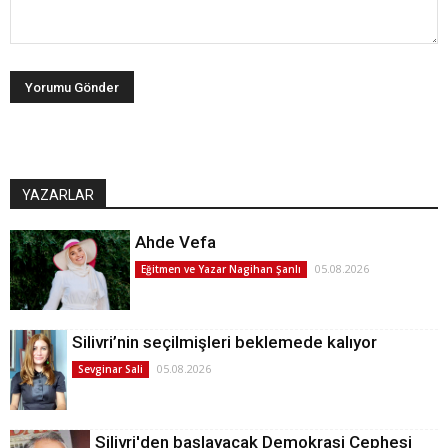
YAZARLAR
Ahde Vefa
05.08.2026
Eğitmen ve Yazar Nagihan Şanlı
Silivri’nin seçilmişleri beklemede kalıyor
05.08.2026
Sevginar Sali
Silivri'den başlayacak Demokrasi Cephesi