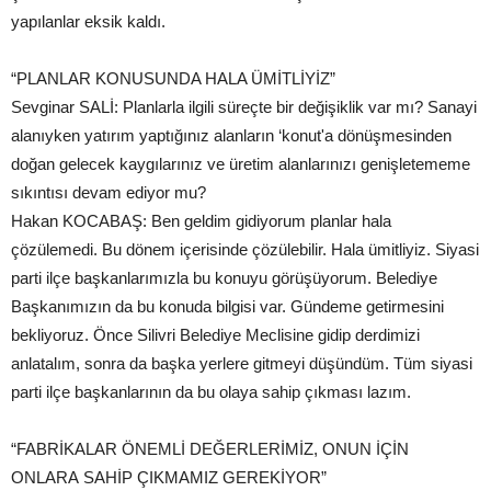
yapılanlar eksik kaldı.
“PLANLAR KONUSUNDA HALA ÜMİTLİYİZ”
Sevginar SALİ: Planlarla ilgili süreçte bir değişiklik var mı? Sanayi
alanıyken yatırım yaptığınız alanların ‘konut'a dönüşmesinden
doğan gelecek kaygılarınız ve üretim alanlarınızı genişletememe
sıkıntısı devam ediyor mu?
Hakan KOCABAŞ: Ben geldim gidiyorum planlar hala
çözülemedi. Bu dönem içerisinde çözülebilir. Hala ümitliyiz. Siyasi
parti ilçe başkanlarımızla bu konuyu görüşüyorum. Belediye
Başkanımızın da bu konuda bilgisi var. Gündeme getirmesini
bekliyoruz. Önce Silivri Belediye Meclisine gidip derdimizi
anlatalım, sonra da başka yerlere gitmeyi düşündüm. Tüm siyasi
parti ilçe başkanlarının da bu olaya sahip çıkması lazım.
“FABRİKALAR ÖNEMLİ DEĞERLERİMİZ, ONUN İÇİN
ONLARA SAHİP ÇIKMAMIZ GEREKİYOR”