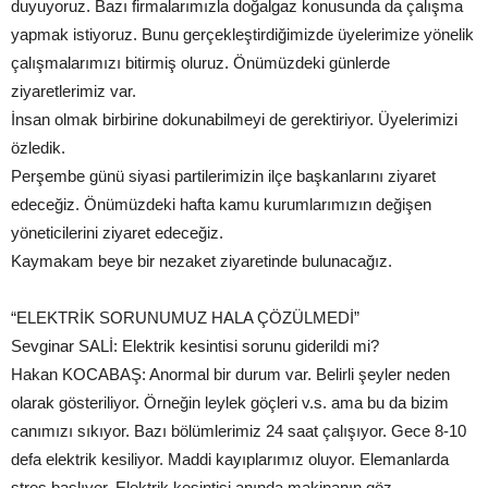
duyuyoruz. Bazı firmalarımızla doğalgaz konusunda da çalışma
yapmak istiyoruz. Bunu gerçekleştirdiğimizde üyelerimize yönelik
çalışmalarımızı bitirmiş oluruz. Önümüzdeki günlerde
ziyaretlerimiz var.
İnsan olmak birbirine dokunabilmeyi de gerektiriyor. Üyelerimizi
özledik.
Perşembe günü siyasi partilerimizin ilçe başkanlarını ziyaret
edeceğiz. Önümüzdeki hafta kamu kurumlarımızın değişen
yöneticilerini ziyaret edeceğiz.
Kaymakam beye bir nezaket ziyaretinde bulunacağız.
“ELEKTRİK SORUNUMUZ HALA ÇÖZÜLMEDİ”
Sevginar SALİ: Elektrik kesintisi sorunu giderildi mi?
Hakan KOCABAŞ: Anormal bir durum var. Belirli şeyler neden
olarak gösteriliyor. Örneğin leylek göçleri v.s. ama bu da bizim
canımızı sıkıyor. Bazı bölümlerimiz 24 saat çalışıyor. Gece 8-10
defa elektrik kesiliyor. Maddi kayıplarımız oluyor. Elemanlarda
stres başlıyor. Elektrik kesintisi anında makinanın göz