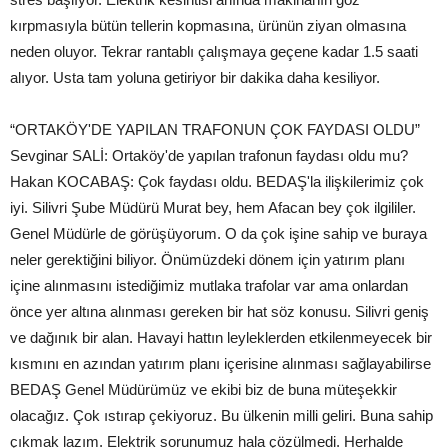
kırpmasıyla bütün tellerin kopmasına, ürünün ziyan olmasına
neden oluyor. Tekrar rantablı çalışmaya geçene kadar 1.5 saati
alıyor. Usta tam yoluna getiriyor bir dakika daha kesiliyor.
“ORTAKÖY'DE YAPILAN TRAFONUN ÇOK FAYDASI OLDU”
Sevginar SALİ: Ortaköy'de yapılan trafonun faydası oldu mu?
Hakan KOCABAŞ: Çok faydası oldu. BEDAŞ'la ilişkilerimiz çok
iyi. Silivri Şube Müdürü Murat bey, hem Afacan bey çok ilgililer.
Genel Müdürle de görüşüyorum. O da çok işine sahip ve buraya
neler gerektiğini biliyor. Önümüzdeki dönem için yatırım planı
içine alınmasını istediğimiz mutlaka trafolar var ama onlardan
önce yer altına alınması gereken bir hat söz konusu. Silivri geniş
ve dağınık bir alan. Havayi hattın leyleklerden etkilenmeyecek bir
kısmını en azından yatırım planı içerisine alınması sağlayabilirse
BEDAŞ Genel Müdürümüz ve ekibi biz de buna müteşekkir
olacağız. Çok ıstırap çekiyoruz. Bu ülkenin milli geliri. Buna sahip
çıkmak lazım. Elektrik sorunumuz hala çözülmedi. Herhalde