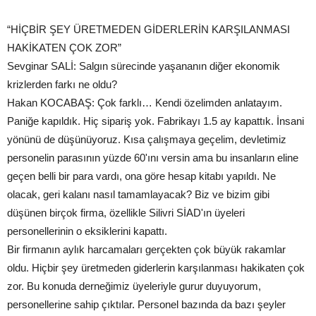
“HİÇBİR ŞEY ÜRETMEDEN GİDERLERİN KARŞILANMASI
HAKİKATEN ÇOK ZOR”
Sevginar SALİ: Salgın sürecinde yaşananın diğer ekonomik
krizlerden farkı ne oldu?
Hakan KOCABAŞ: Çok farklı… Kendi özelimden anlatayım.
Paniğe kapıldık. Hiç sipariş yok. Fabrikayı 1.5 ay kapattık. İnsani
yönünü de düşünüyoruz. Kısa çalışmaya geçelim, devletimiz
personelin parasının yüzde 60'ını versin ama bu insanların eline
geçen belli bir para vardı, ona göre hesap kitabı yapıldı. Ne
olacak, geri kalanı nasıl tamamlayacak? Biz ve bizim gibi
düşünen birçok firma, özellikle Silivri SİAD'ın üyeleri
personellerinin o eksiklerini kapattı.
Bir firmanın aylık harcamaları gerçekten çok büyük rakamlar
oldu. Hiçbir şey üretmeden giderlerin karşılanması hakikaten çok
zor. Bu konuda derneğimiz üyeleriyle gurur duyuyorum,
personellerine sahip çıktılar. Personel bazında da bazı şeyler