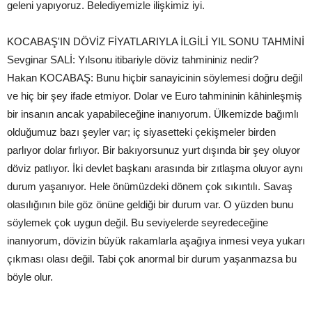
geleni yapıyoruz. Belediyemizle ilişkimiz iyi.
KOCABAŞ'IN DÖVİZ FİYATLARIYLA İLGİLİ YIL SONU TAHMİNİ
Sevginar SALİ: Yılsonu itibariyle döviz tahmininiz nedir?
Hakan KOCABAŞ: Bunu hiçbir sanayicinin söylemesi doğru değil
ve hiç bir şey ifade etmiyor. Dolar ve Euro tahmininin kâhinleşmiş
bir insanın ancak yapabileceğine inanıyorum. Ülkemizde bağımlı
olduğumuz bazı şeyler var; iç siyasetteki çekişmeler birden
parlıyor dolar fırlıyor. Bir bakıyorsunuz yurt dışında bir şey oluyor
döviz patlıyor. İki devlet başkanı arasında bir zıtlaşma oluyor aynı
durum yaşanıyor. Hele önümüzdeki dönem çok sıkıntılı. Savaş
olasılığının bile göz önüne geldiği bir durum var. O yüzden bunu
söylemek çok uygun değil. Bu seviyelerde seyredeceğine
inanıyorum, dövizin büyük rakamlarla aşağıya inmesi veya yukarı
çıkması olası değil. Tabi çok anormal bir durum yaşanmazsa bu
böyle olur.