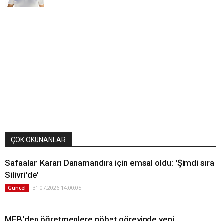
ÇOK OKUNANLAR
Safaalan Kararı Danamandıra için emsal oldu: 'Şimdi sıra
Silivri'de'
31.07.2026 14:00:05
Güncel
MEB'den öğretmenlere nöbet görevinde yeni