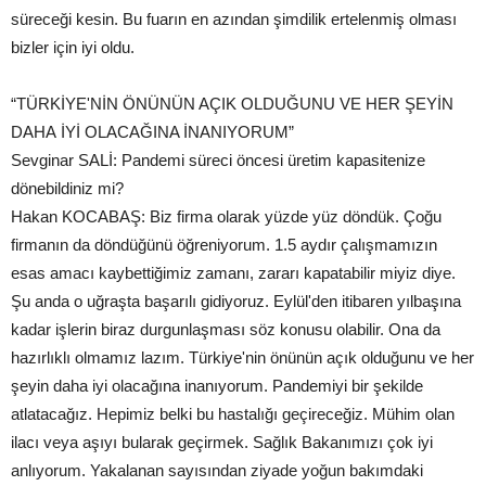
süreceği kesin. Bu fuarın en azından şimdilik ertelenmiş olması
bizler için iyi oldu.
“TÜRKİYE'NİN ÖNÜNÜN AÇIK OLDUĞUNU VE HER ŞEYİN
DAHA İYİ OLACAĞINA İNANIYORUM”
Sevginar SALİ: Pandemi süreci öncesi üretim kapasitenize
dönebildiniz mi?
Hakan KOCABAŞ: Biz firma olarak yüzde yüz döndük. Çoğu
firmanın da döndüğünü öğreniyorum. 1.5 aydır çalışmamızın
esas amacı kaybettiğimiz zamanı, zararı kapatabilir miyiz diye.
Şu anda o uğraşta başarılı gidiyoruz. Eylül'den itibaren yılbaşına
kadar işlerin biraz durgunlaşması söz konusu olabilir. Ona da
hazırlıklı olmamız lazım. Türkiye'nin önünün açık olduğunu ve her
şeyin daha iyi olacağına inanıyorum. Pandemiyi bir şekilde
atlatacağız. Hepimiz belki bu hastalığı geçireceğiz. Mühim olan
ilacı veya aşıyı bularak geçirmek. Sağlık Bakanımızı çok iyi
anlıyorum. Yakalanan sayısından ziyade yoğun bakımdaki