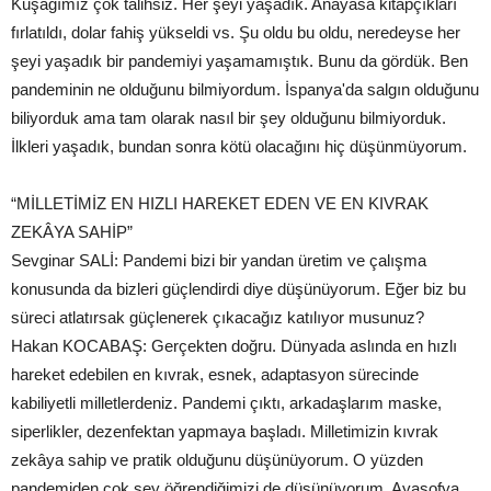
Kuşağımız çok talihsiz. Her şeyi yaşadık. Anayasa kitapçıkları
fırlatıldı, dolar fahiş yükseldi vs. Şu oldu bu oldu, neredeyse her
şeyi yaşadık bir pandemiyi yaşamamıştık. Bunu da gördük. Ben
pandeminin ne olduğunu bilmiyordum. İspanya'da salgın olduğunu
biliyorduk ama tam olarak nasıl bir şey olduğunu bilmiyorduk.
İlkleri yaşadık, bundan sonra kötü olacağını hiç düşünmüyorum.
“MİLLETİMİZ EN HIZLI HAREKET EDEN VE EN KIVRAK
ZEKÂYA SAHİP”
Sevginar SALİ: Pandemi bizi bir yandan üretim ve çalışma
konusunda da bizleri güçlendirdi diye düşünüyorum. Eğer biz bu
süreci atlatırsak güçlenerek çıkacağız katılıyor musunuz?
Hakan KOCABAŞ: Gerçekten doğru. Dünyada aslında en hızlı
hareket edebilen en kıvrak, esnek, adaptasyon sürecinde
kabiliyetli milletlerdeniz. Pandemi çıktı, arkadaşlarım maske,
siperlikler, dezenfektan yapmaya başladı. Milletimizin kıvrak
zekâya sahip ve pratik olduğunu düşünüyorum. O yüzden
pandemiden çok şey öğrendiğimizi de düşünüyorum. Ayasofya