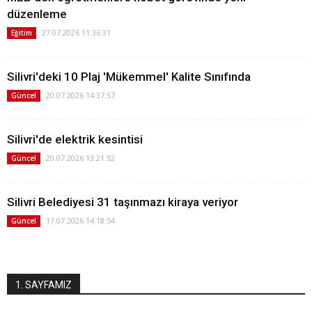
düzenleme
27.07.2026 11:36:31
Eğitim
Silivri'deki 10 Plaj 'Mükemmel' Kalite Sınıfında
20.07.2026 14:37:57
Güncel
Silivri'de elektrik kesintisi
20.07.2026 13:21:32
Güncel
Silivri Belediyesi 31 taşınmazı kiraya veriyor
17.07.2026 14:18:54
Güncel
1. SAYFAMIZ