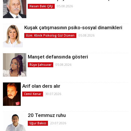
05.08.2026
Hasan Baki Çifçi
Kuşak çatışmasının psiko-sosyal dinamikleri
05.08.2026
Uzm. Klinik Psikolog Gül Dümen
Manşet defansında gösteri
05.08.2026
Rüya Şahsuvar
Arif olan ders alır
30.07.2026
Cemil Kenar
20 Temmuz ruhu
23.07.2026
Uğur Bakıcı