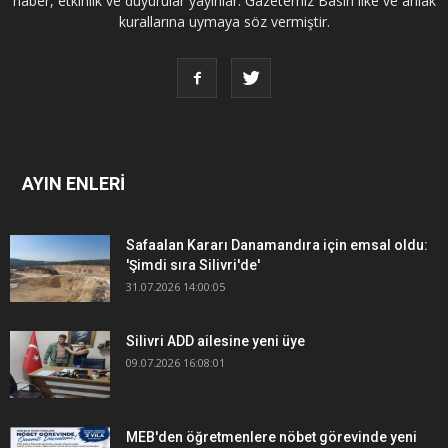
haber, etkinlik ve duyurular yayınlar. Gazetemiz Basın ilke ve ahlak
kurallarına uymaya söz vermiştir.
AYIN ENLERİ
Safaalan Kararı Danamandıra için emsal oldu:
'Şimdi sıra Silivri'de'
31.07.2026 14:00:05
Silivri ADD ailesine yeni üye
09.07.2026 16:08:01
MEB'den öğretmenlere nöbet görevinde yeni