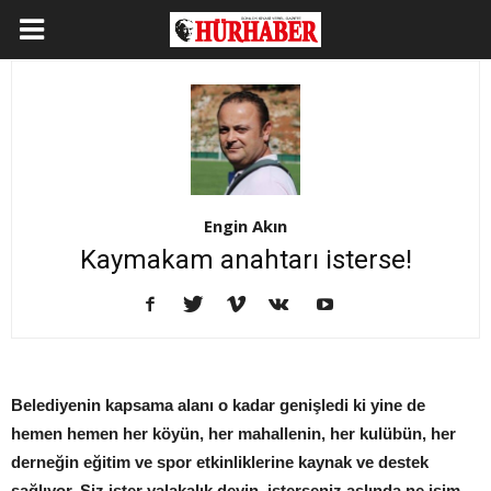
Engin Akın
Kaymakam anahtarı isterse!
Belediyenin kapsama alanı o kadar genişledi ki yine de
hemen hemen her köyün, her mahallenin, her kulübün, her
derneğin eğitim ve spor etkinliklerine kaynak ve destek
sağlıyor. Siz ister yalakalık deyin, isterseniz aslında ne isim