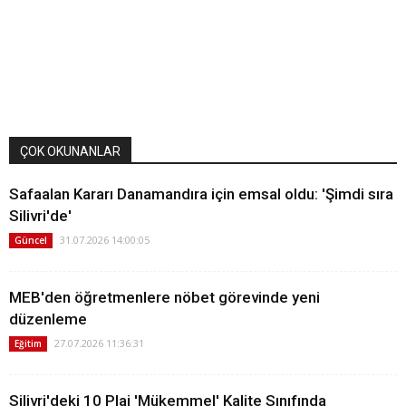
ÇOK OKUNANLAR
Safaalan Kararı Danamandıra için emsal oldu: 'Şimdi sıra
Silivri'de'
31.07.2026 14:00:05
Güncel
MEB'den öğretmenlere nöbet görevinde yeni
düzenleme
27.07.2026 11:36:31
Eğitim
Silivri'deki 10 Plaj 'Mükemmel' Kalite Sınıfında