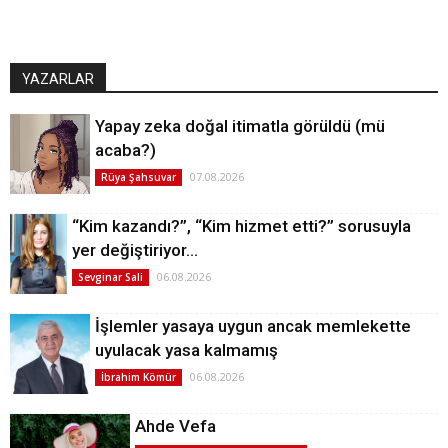
YAZARLAR
Yapay zeka doğal itimatla görüldü (mü
acaba?)
07.08.2026
Rüya Şahsuvar
“Kim kazandı?”, “Kim hizmet etti?” sorusuyla
yer değiştiriyor…
06.08.2026
Sevginar Sali
İşlemler yasaya uygun ancak memlekette
uyulacak yasa kalmamış
06.08.2026
İbrahim Kömür
Ahde Vefa