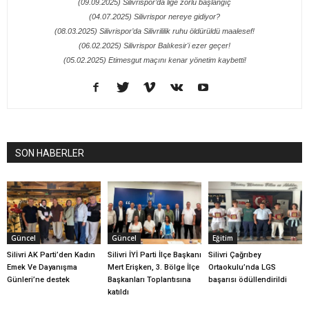
(09.09.2025) Silivrispor’da lige zorlu başlangıç
(04.07.2025) Silivrispor nereye gidiyor?
(08.03.2025) Silivrispor’da Silivrililik ruhu öldürüldü maalesef!
(06.02.2025) Silivrispor Balıkesir'i ezer geçer!
(05.02.2025) Etimesgut maçını kenar yönetim kaybetti!
SON HABERLER
Güncel
Güncel
Eğitim
Silivri AK Parti’den Kadın
Silivri İYİ Parti İlçe Başkanı
Silivri Çağrıbey
Emek Ve Dayanışma
Mert Erişken, 3. Bölge İlçe
Ortaokulu’nda LGS
Günleri’ne destek
Başkanları Toplantısına
başarısı ödüllendirildi
katıldı