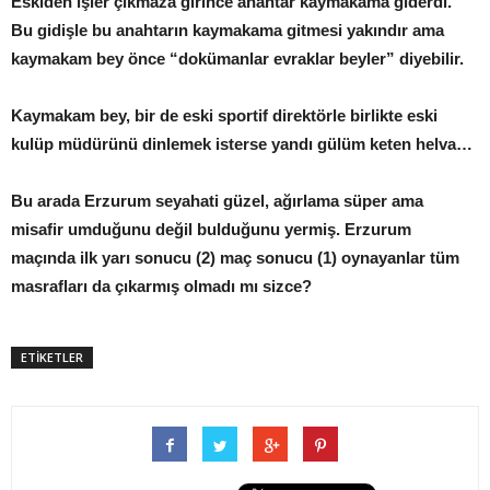
Eskiden işler çıkmaza girince anahtar kaymakama giderdi.
Bu gidişle bu anahtarın kaymakama gitmesi yakındır ama
kaymakam bey önce “dokümanlar evraklar beyler” diyebilir.
Kaymakam bey, bir de eski sportif direktörle birlikte eski
kulüp müdürünü dinlemek isterse yandı gülüm keten helva…
Bu arada Erzurum seyahati güzel, ağırlama süper ama
misafir umduğunu değil bulduğunu yermiş. Erzurum
maçında ilk yarı sonucu (2) maç sonucu (1) oynayanlar tüm
masrafları da çıkarmış olmadı mı sizce?
ETİKETLER