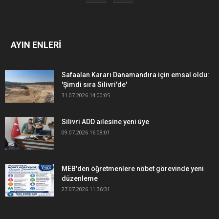
AYIN ENLERİ
Safaalan Kararı Danamandıra için emsal oldu:
'Şimdi sıra Silivri'de'
31.07.2026 14:00:05
Silivri ADD ailesine yeni üye
09.07.2026 16:08:01
MEB'den öğretmenlere nöbet görevinde yeni
düzenleme
27.07.2026 11:36:31