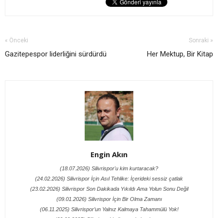
« Önceki
Sonraki »
Gazitepespor liderliğini sürdürdü
Her Mektup, Bir Kitap
Engin Akın
(18.07.2026) Silivrispor'u kim kurtaracak?
(24.02.2026) Silivrispor İçin Asıl Tehlike: İçerideki sessiz çatlak
(23.02.2026) Silivrispor Son Dakikada Yıkıldı Ama Yolun Sonu Değil
(09.01.2026) Silivrispor İçin Bir Olma Zamanı
(06.11.2025) Silivrispor’un Yalnız Kalmaya Tahammülü Yok!