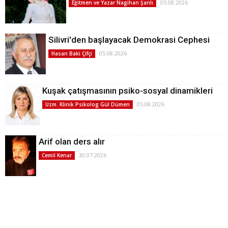
05.08.2026
Eğitmen ve Yazar Nagihan Şanlı
Silivri'den başlayacak Demokrasi Cephesi
05.08.2026
Hasan Baki Çifçi
Kuşak çatışmasının psiko-sosyal dinamikleri
05.08.2026
Uzm. Klinik Psikolog Gül Dümen
Arif olan ders alır
30.07.2026
Cemil Kenar