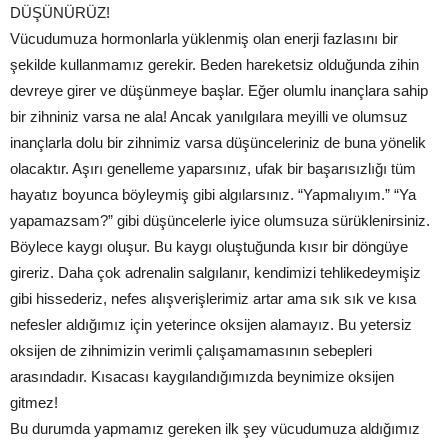
DÜŞÜNÜRÜZ!
Vücudumuza hormonlarla yüklenmiş olan enerji fazlasını bir
şekilde kullanmamız gerekir. Beden hareketsiz olduğunda zihin
devreye girer ve düşünmeye başlar. Eğer olumlu inançlara sahip
bir zihniniz varsa ne ala! Ancak yanılgılara meyilli ve olumsuz
inançlarla dolu bir zihnimiz varsa düşünceleriniz de buna yönelik
olacaktır. Aşırı genelleme yaparsınız, ufak bir başarısızlığı tüm
hayatız boyunca böyleymiş gibi algılarsınız. “Yapmalıyım.” “Ya
yapamazsam?” gibi düşüncelerle iyice olumsuza sürüklenirsiniz.
Böylece kaygı oluşur. Bu kaygı oluştuğunda kısır bir döngüye
gireriz. Daha çok adrenalin salgılanır, kendimizi tehlikedeymişiz
gibi hissederiz, nefes alışverişlerimiz artar ama sık sık ve kısa
nefesler aldığımız için yeterince oksijen alamayız. Bu yetersiz
oksijen de zihnimizin verimli çalışamamasının sebepleri
arasındadır. Kısacası kaygılandığımızda beynimize oksijen
gitmez!
Bu durumda yapmamız gereken ilk şey vücudumuza aldığımız