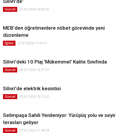
Silivri'de'
31.07.2026 14:00:05
Güncel
MEB'den öğretmenlere nöbet görevinde yeni
düzenleme
27.07.2026 11:36:31
Eğitim
Silivri'deki 10 Plaj 'Mükemmel' Kalite Sınıfında
20.07.2026 14:37:57
Güncel
Silivri'de elektrik kesintisi
20.07.2026 13:21:32
Güncel
Selimpaşa Sahili Yenileniyor: Yürüyüş yolu ve seyir
terasları geliyor
27.07.2026 11:54:24
Güncel