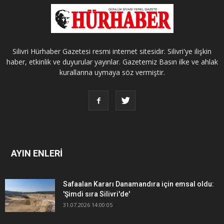
Silivri Hürhaber Gazetesi resmi internet sitesidir. Silivri'ye ilişkin
haber, etkinlik ve duyurular yayınlar. Gazetemiz Basın ilke ve ahlak
kurallarına uymaya söz vermiştir.
AYIN ENLERİ
Safaalan Kararı Danamandıra için emsal oldu:
'Şimdi sıra Silivri'de'
31.07.2026 14:00:05