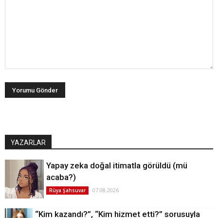
YAZARLAR
Yapay zeka doğal itimatla görüldü (mü
acaba?)
07.08.2026
Rüya Şahsuvar
“Kim kazandı?”, “Kim hizmet etti?” sorusuyla