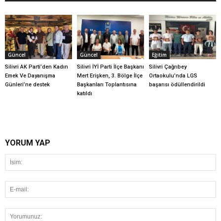
Güncel
Güncel
Eğitim
Silivri AK Parti’den Kadın
Silivri İYİ Parti İlçe Başkanı
Silivri Çağrıbey
Emek Ve Dayanışma
Mert Erişken, 3. Bölge İlçe
Ortaokulu’nda LGS
Günleri’ne destek
Başkanları Toplantısına
başarısı ödüllendirildi
katıldı
YORUM YAP