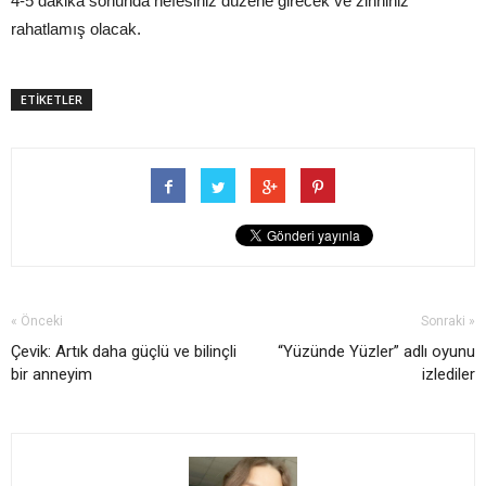
4-5 dakika sonunda nefesiniz düzene girecek ve zihniniz
rahatlamış olacak.
ETİKETLER
« Önceki
Sonraki »
Çevik: Artık daha güçlü ve bilinçli
“Yüzünde Yüzler” adlı oyunu
bir anneyim
izlediler