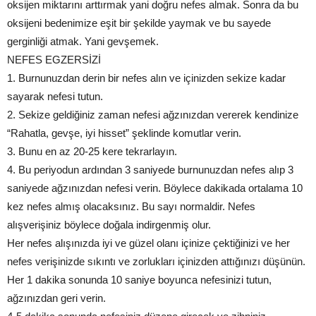
oksijen miktarını arttırmak yani doğru nefes almak. Sonra da bu
oksijeni bedenimize eşit bir şekilde yaymak ve bu sayede
gerginliği atmak. Yani gevşemek.
NEFES EGZERSİZİ
1. Burnunuzdan derin bir nefes alın ve içinizden sekize kadar
sayarak nefesi tutun.
2. Sekize geldiğiniz zaman nefesi ağzınızdan vererek kendinize
“Rahatla, gevşe, iyi hisset” şeklinde komutlar verin.
3. Bunu en az 20-25 kere tekrarlayın.
4. Bu periyodun ardından 3 saniyede burnunuzdan nefes alıp 3
saniyede ağzınızdan nefesi verin. Böylece dakikada ortalama 10
kez nefes almış olacaksınız. Bu sayı normaldir. Nefes
alışverişiniz böylece doğala indirgenmiş olur.
Her nefes alışınızda iyi ve güzel olanı içinize çektiğinizi ve her
nefes verişinizde sıkıntı ve zorlukları içinizden attığınızı düşünün.
Her 1 dakika sonunda 10 saniye boyunca nefesinizi tutun,
ağzınızdan geri verin.