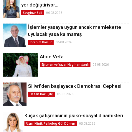
yer değiştiriyor…
06.08.2026
Sevginar Sali
İşlemler yasaya uygun ancak memlekette
uyulacak yasa kalmamış
06.08.2026
İbrahim Kömür
Ahde Vefa
05.08.2026
Eğitmen ve Yazar Nagihan Şanlı
Silivri'den başlayacak Demokrasi Cephesi
05.08.2026
Hasan Baki Çifçi
Kuşak çatışmasının psiko-sosyal dinamikleri
05.08.2026
Uzm. Klinik Psikolog Gül Dümen