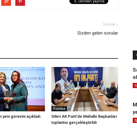
Sonraki »
Sizden gelen sorular
S
ol
G
M
Politika
y
 yeni görevini açıkladı
Silivri AK Parti’de Mahalle Başkanları
E
toplantısı gerçekleştirildi