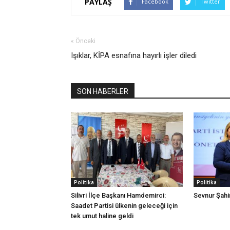
PAYLAŞ
Facebook
Twitter
« Önceki
Işıklar, KİPA esnafına hayırlı işler diledi
SON HABERLER
Politika
Politika
Silivri İlçe Başkanı Hamdemirci:
Sevnur Şahin
Saadet Partisi ülkenin geleceği için
tek umut haline geldi