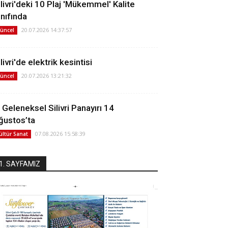
ilivri'deki 10 Plaj 'Mükemmel' Kalite
ınıfında
20.07.2026 14:37:57
üncel
livri'de elektrik kesintisi
20.07.2026 13:21:32
üncel
. Geleneksel Silivri Panayırı 14
ğustos’ta
07.08.2026 15:58:39
ültür Sanat
1. SAYFAMIZ