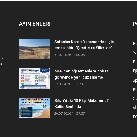
AYIN ENLERİ
P
Safaalan Kararı Danamandıra için
R
emsal oldu: 'Şimdi sıra Silivri'de'
Y
31.07.2026 14:00:05
r.
Po
a
Eğ
MEB'den öğretmenlere nöbet
görevinde yeni düzenleme
S
27.07.2026 11:36:31
Kü
G
Silivri'deki 10 Plaj 'Mükemmel'
Kalite Sınıfında
V
20.07.2026 14:37:57
F