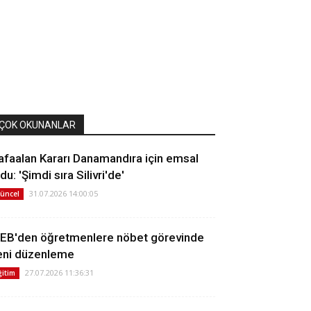
ÇOK OKUNANLAR
afaalan Kararı Danamandıra için emsal
du: 'Şimdi sıra Silivri'de'
31.07.2026 14:00:05
üncel
EB'den öğretmenlere nöbet görevinde
eni düzenleme
27.07.2026 11:36:31
ğitim