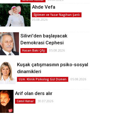
Ahde Vefa
Eğitmen ve Yazar Nagihan Şanlı
05.08.2026
Silivri'den başlayacak
Demokrasi Cephesi
05.08.2026
Hasan Baki Çifçi
Kuşak çatışmasının psiko-sosyal
dinamikleri
05.08.2026
Uzm. Klinik Psikolog Gül Dümen
Arif olan ders alır
30.07.2026
Cemil Kenar