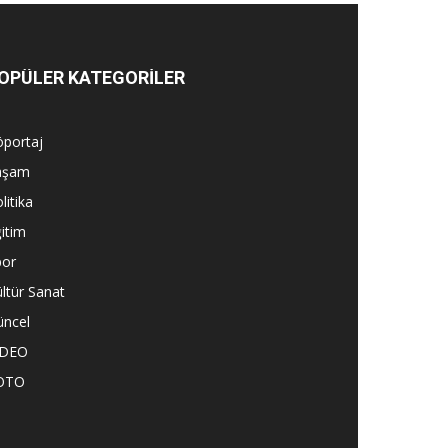
OPÜLER KATEGORİLER
öportaj
aşam
litika
itim
por
ltür Sanat
üncel
İDEO
OTO