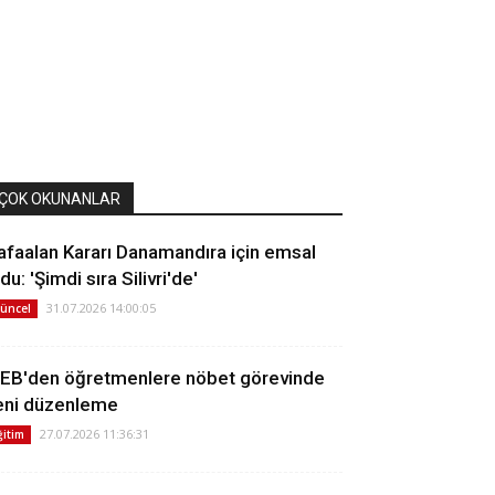
ÇOK OKUNANLAR
afaalan Kararı Danamandıra için emsal
du: 'Şimdi sıra Silivri'de'
31.07.2026 14:00:05
üncel
EB'den öğretmenlere nöbet görevinde
eni düzenleme
27.07.2026 11:36:31
ğitim