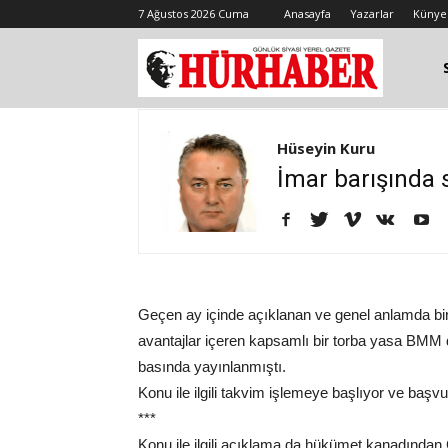
7 Ağustos 2026 Cuma
Anasayfa
Yazarlar
Künye
Hüseyin Kuru
İmar barışında 
Geçen ay içinde açıklanan ve genel anlamda birç
avantajlar içeren kapsamlı bir torba yasa BMM den
basında yayınlanmıştı.
Konu ile ilgili takvim işlemeye başlıyor ve ba
***
Konu ile ilgili açıklama da hükümet kanadından