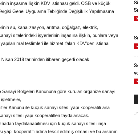
S
erinin inşasına ilişkin KDV istisnası geldi. OSB ve küçük
S
ergisi Genel Uygulama Tebliğinde Değişiklik Yapılmasına
G
rinin su, kanalizasyon, arıtma, doğalgaz, elektrik,
nayi sitelerindeki işyerlerinin inşasına ilişkin, bunlara veya
Si
 yapılan mal teslimleri ile hizmet ifaları KDV'den istisna
G
Nisan 2018 tarihinden itibaren geçerli olacak.
S
ve
G
ze Sanayi Bölgeleri Kanununa göre kurulan organize sanayi
 işletmeler,
ifler Kanunu ile küçük sanayi sitesi yapı kooperatifi ana
ayi sitesi yapı kooperatifleri faydalanacak.
tisnadan faydalanabilmesi için küçük sanayi sitesi inşa
si yapı kooperatifi adına tescil edilmiş olması ve bu arsanın