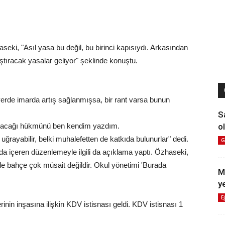
aseki, "Asıl yasa bu değil, bu birinci kapısıydı. Arkasından
ştıracak yasalar geliyor" şeklinde konuştu.
yerde imarda artış sağlanmışsa, bir rant varsa bunun
S
ol
lanacağı hükmünü ben kendim yazdım.
e uğrayabilir, belki muhalefetten de katkıda bulunurlar" dedi.
G
 da içeren düzenlemeyle ilgili da açıklama yaptı. Özhaseki,
rde bahçe çok müsait değildir. Okul yönetimi 'Burada
M
y
E
rinin inşasına ilişkin KDV istisnası geldi. KDV istisnası 1