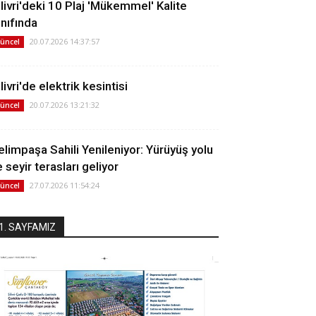
ilivri'deki 10 Plaj 'Mükemmel' Kalite
ınıfında
20.07.2026 14:37:57
üncel
livri'de elektrik kesintisi
20.07.2026 13:21:32
üncel
elimpaşa Sahili Yenileniyor: Yürüyüş yolu
 seyir terasları geliyor
27.07.2026 11:54:24
üncel
1. SAYFAMIZ