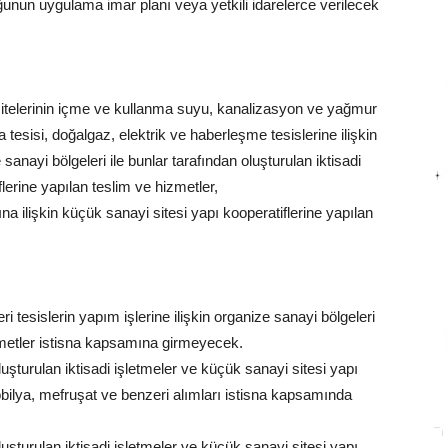
unun uygulama imar planı veya yetkili idarelerce verilecek
 sitelerinin içme ve kullanma suyu, kanalizasyon ve yağmur
tesisi, doğalgaz, elektrik ve haberleşme tesislerine ilişkin
e sanayi bölgeleri ile bunlar tarafından oluşturulan iktisadi
lerine yapılan teslim ve hizmetler,
ına ilişkin küçük sanayi sitesi yapı kooperatiflerine yapılan
eri tesislerin yapım işlerine ilişkin organize sanayi bölgeleri
izmetler istisna kapsamına girmeyecek.
luşturulan iktisadi işletmeler ve küçük sanayi sitesi yapı
obilya, mefruşat ve benzeri alımları istisna kapsamında
luşturulan iktisadi işletmeler ve küçük sanayi sitesi yapı