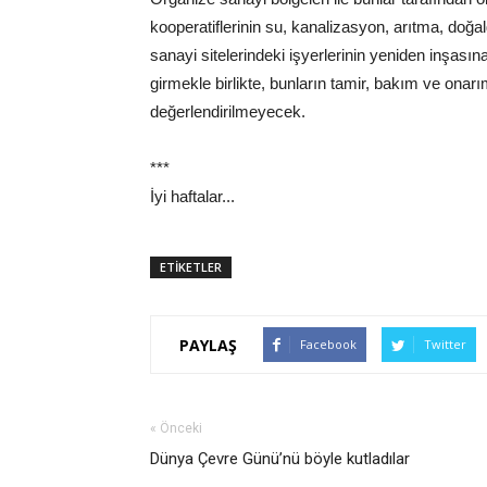
kooperatiflerinin su, kanalizasyon, arıtma, doğal
sanayi sitelerindeki işyerlerinin yeniden inşası
girmekle birlikte, bunların tamir, bakım ve onar
değerlendirilmeyecek.
***
İyi haftalar...
ETİKETLER
PAYLAŞ
Facebook
Twitter
« Önceki
Dünya Çevre Günü’nü böyle kutladılar