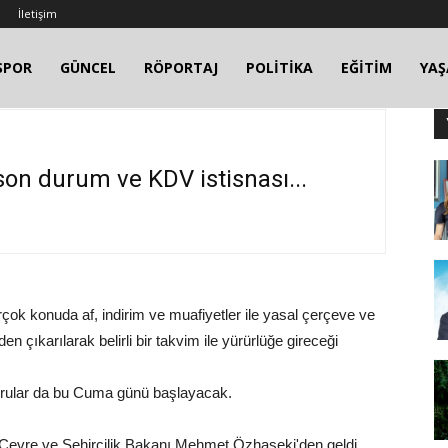
İletişim
SPOR
GÜNCEL
RÖPORTAJ
POLİTİKA
EĞİTİM
YA
son durum ve KDV istisnası...
ok konuda af, indirim ve muafiyetler ile yasal çerçeve ve
 çıkarılarak belirli bir takvim ile yürürlüğe gireceği
şvurular da bu Cuma günü başlayacak.
 Çevre ve Şehircilik Bakanı Mehmet Özhaseki'den geldi.