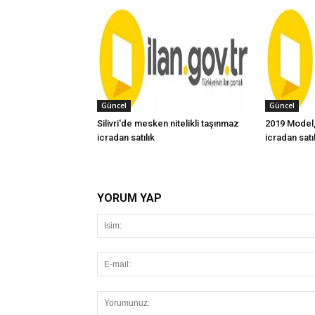
Güncel
Güncel
Silivri'de mesken nitelikli taşınmaz
2019 Model,
icradan satılık
icradan satı
YORUM YAP