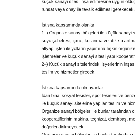
küçük sanayi sitesi inşa edilmesine uygun olduğ
ruhsat veya onay ile tevsik edilmesi gerekecek.
İstisna kapsamında olanlar
1–) Organize sanayi bölgeleri ile küçük sanayi
suyu şebekesi, içme, kullanma ve atık su arıtma 
altyapı işleri ile yolların yapımına ilişkin organiz
işletmeler ve küçük sanayi sitesi yapı kooperatif
2–) Küçük sanayi sitelerindeki işyerlerinin inşas
teslim ve hizmetler girecek.
İstisna kapsamında olmayanlar
İdari bina, sosyal tesisler, spor tesisleri ve benz
ile küçük sanayi sitelerine yapılan teslim ve h
Organize sanayi bölgeleri ile bunlar tarafından o
kooperatiflerinin makina, teçhizat, demirbaş, m
değerlendirilmeyecek.
Organize sanayi bölgeleri ile bunlar tarafından o