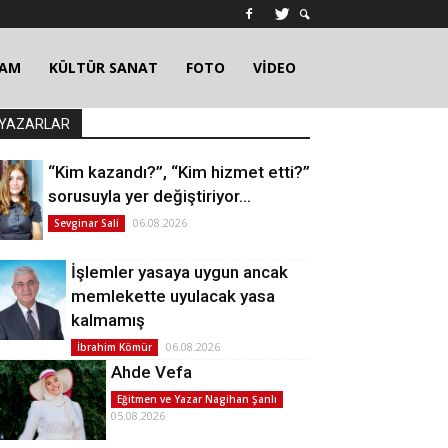
ŞAM
KÜLTÜR SANAT
FOTO
VİDEO
YAZARLAR
“Kim kazandı?”, “Kim hizmet etti?”
sorusuyla yer değiştiriyor…
06.08.2026
Sevginar Sali
İşlemler yasaya uygun ancak
memlekette uyulacak yasa
kalmamış
06.08.2026
İbrahim Kömür
Ahde Vefa
Eğitmen ve Yazar Nagihan Şanlı
05.08.2026