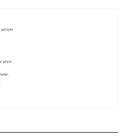
 görüşler
 giriyor
otlar..
e…