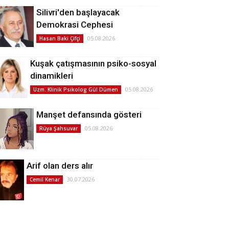
Silivri'den başlayacak
Demokrasi Cephesi
05.08.2026
Hasan Baki Çifçi
Kuşak çatışmasının psiko-sosyal
dinamikleri
05.08.2026
Uzm. Klinik Psikolog Gül Dümen
Manşet defansında gösteri
05.08.2026
Rüya Şahsuvar
Arif olan ders alır
30.07.2026
Cemil Kenar