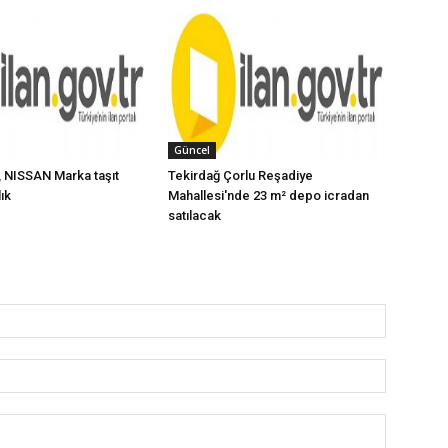
Güncel
 NISSAN Marka taşıt
Tekirdağ Çorlu Reşadiye
lık
Mahallesi'nde 23 m² depo icradan
satılacak