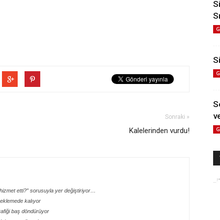
S
S
G
Si
G
S
ve
Sonraki »
G
Kalelerinden vurdu!
izmet etti?” sorusuyla yer değiştiriyor…
 beklemede kalıyor
rafiği baş döndürüyor