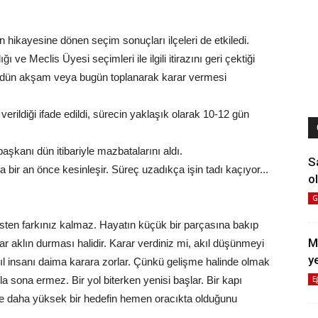
 hikayesine dönen seçim sonuçları ilçeleri de etkiledi.
 ve Meclis Üyesi seçimleri ile ilgili itirazını geri çektiği
un dün akşam veya bugün toplanarak karar vermesi
 verildiği ifade edildi, sürecin yaklaşık olarak 10-12 gün
şkanı dün itibariyle mazbatalarını aldı.
S
 bir an önce kesinleşir. Süreç uzadıkça işin tadı kaçıyor...
ol
G
sten farkınız kalmaz. Hayatın küçük bir parçasına bakıp
M
 aklın durması halidir. Karar verdiniz mi, akıl düşünmeyi
y
ıl insanı daima karara zorlar. Çünkü gelişme halinde olmak
E
la sona ermez. Bir yol biterken yenisi başlar. Bir kapı
z ve daha yüksek bir hedefin hemen oracıkta olduğunu