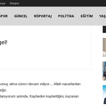
ünye
İletişim
SPOR
GÜNCEL
RÖPORTAJ
POLİTİKA
EĞİTİM
YA
el!
ı sonuç alma süreci devam ediyor… Allah nazarlardan
eğiz.
yalanıyorum aslında. Kaybeden kaybettiğini, kazanan