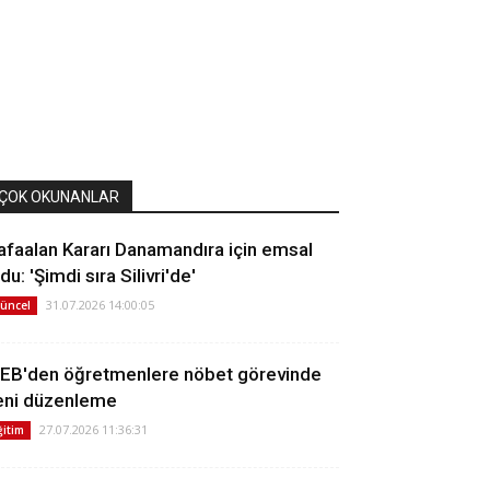
ÇOK OKUNANLAR
afaalan Kararı Danamandıra için emsal
du: 'Şimdi sıra Silivri'de'
31.07.2026 14:00:05
üncel
EB'den öğretmenlere nöbet görevinde
eni düzenleme
27.07.2026 11:36:31
ğitim