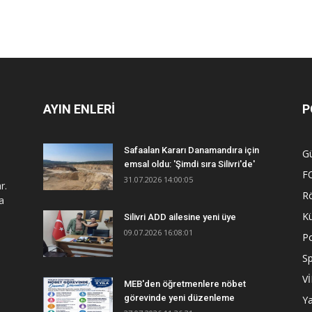
AYIN ENLERİ
P
Safaalan Kararı Danamandıra için
G
emsal oldu: 'Şimdi sıra Silivri'de'
F
31.07.2026 14:00:05
r.
R
a
Kü
Silivri ADD ailesine yeni üye
09.07.2026 16:08:01
Po
S
V
MEB'den öğretmenlere nöbet
görevinde yeni düzenleme
Y