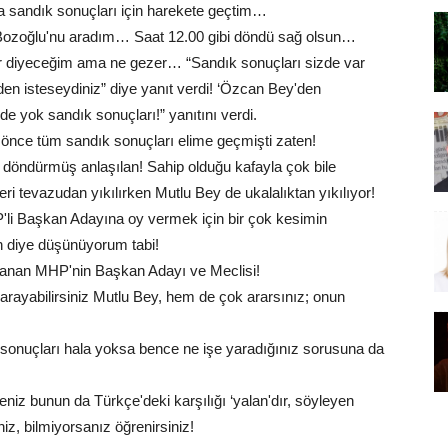
a sandık sonuçları için harekete geçtim…
 Bozoğlu'nu aradım… Saat 12.00 gibi döndü sağ olsun…
or diyeceğim ama ne gezer… “Sandık sonuçları sizde var
 isteseydiniz” diye yanıt verdi! ‘Özcan Bey'den
de yok sandık sonuçları!” yanıtını verdi.
ce tüm sandık sonuçları elime geçmişti zaten!
 döndürmüş anlaşılan! Sahip olduğu kafayla çok bile
leri tevazudan yıkılırken Mutlu Bey de ukalalıktan yıkılıyor!
P'li Başkan Adayına oy vermek için bir çok kesimin
an diye düşünüyorum tabi!
Kazanan MHP'nin Başkan Adayı ve Meclisi!
rayabilirsiniz Mutlu Bey, hem de çok ararsınız; onun
k sonuçları hala yoksa bence ne işe yaradığınız sorusuna da
iz bunun da Türkçe'deki karşılığı ‘yalan'dır, söyleyen
iz, bilmiyorsanız öğrenirsiniz!