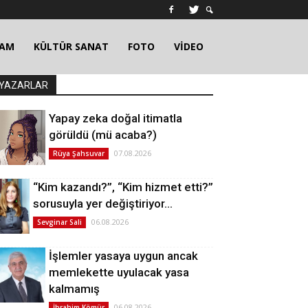
ŞAM
KÜLTÜR SANAT
FOTO
VİDEO
YAZARLAR
Yapay zeka doğal itimatla
görüldü (mü acaba?)
07.08.2026
Rüya Şahsuvar
“Kim kazandı?”, “Kim hizmet etti?”
sorusuyla yer değiştiriyor…
06.08.2026
Sevginar Sali
İşlemler yasaya uygun ancak
memlekette uyulacak yasa
kalmamış
06.08.2026
İbrahim Kömür