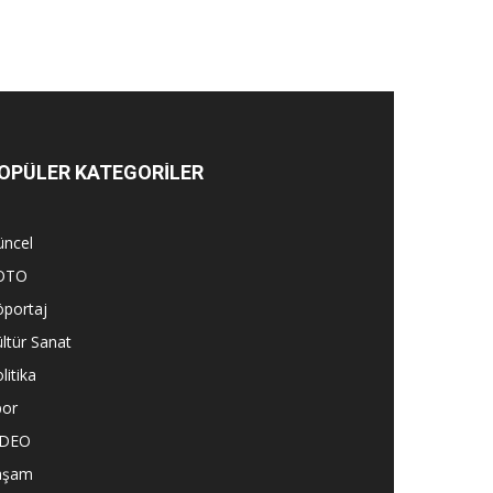
OPÜLER KATEGORİLER
üncel
OTO
öportaj
ltür Sanat
litika
por
İDEO
aşam