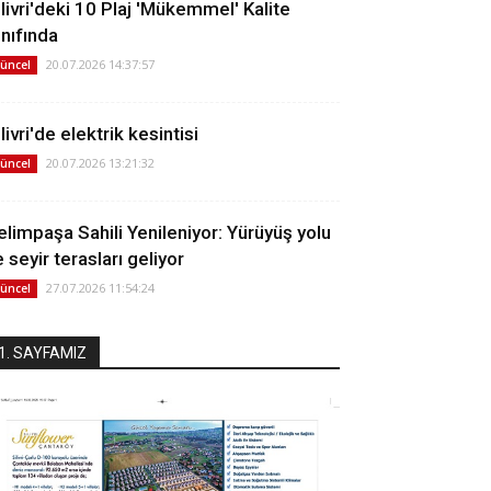
ilivri'deki 10 Plaj 'Mükemmel' Kalite
ınıfında
20.07.2026 14:37:57
üncel
livri'de elektrik kesintisi
20.07.2026 13:21:32
üncel
elimpaşa Sahili Yenileniyor: Yürüyüş yolu
 seyir terasları geliyor
27.07.2026 11:54:24
üncel
1. SAYFAMIZ