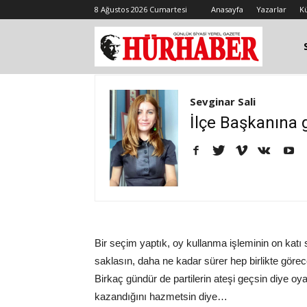
8 Ağustos 2026 Cumartesi
Anasayfa
Yazarlar
K
Sevginar Sali
İlçe Başkanına g
Bir seçim yaptık, oy kullanma işleminin on kat
saklasın, daha ne kadar sürer hep birlikte görec
Birkaç gündür de partilerin ateşi geçsin diye o
kazandığını hazmetsin diye…