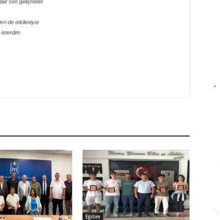
dair son gelişmeler
ri de etkileniyor
isterdim
Eğitim