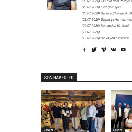
(30.07.2026) CHP ve Yeni Parti’ye 
(29.07.2026) Göz göre göre
(23.07.2026) Sadece CHP değil, Siliv
(22.07.2026) Başka şeyler yazmak 
(20.07.2026) Komşudan bir örnek
(17.07.2026)
(16.07.2026) Bir vizyon meselesi!
SON HABERLER
Güncel
Güncel