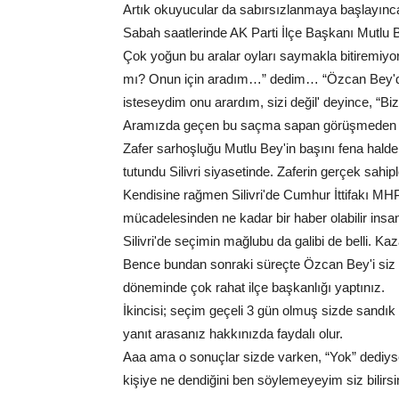
Artık okuyucular da sabırsızlanmaya başlayınc
Sabah saatlerinde AK Parti İlçe Başkanı Mutlu
Çok yoğun bu aralar oyları saymakla bitiremiy
mı? Onun için aradım…” dedim… “Özcan Bey'den
isteseydim onu arardım, sizi değil' deyince, “Biz
Aramızda geçen bu saçma sapan görüşmeden ön
Zafer sarhoşluğu Mutlu Bey'in başını fena halde
tutundu Silivri siyasetinde. Zaferin gerçek sahip
Kendisine rağmen Silivri'de Cumhur İttifakı MH
mücadelesinden ne kadar bir haber olabilir ins
Silivri'de seçimin mağlubu da galibi de belli. 
Bence bundan sonraki süreçte Özcan Bey'i siz a
döneminde çok rahat ilçe başkanlığı yaptınız.
İkincisi; seçim geçeli 3 gün olmuş sizde sandı
yanıt arasanız hakkınızda faydalı olur.
Aaa ama o sonuçlar sizde varken, “Yok” dediysen
kişiye ne dendiğini ben söylemeyeyim siz bilirsin