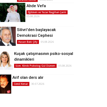
Ahde Vefa
Eğitmen ve Yazar Nagihan Şanlı
05.08.2026
Silivri'den başlayacak
Demokrasi Cephesi
05.08.2026
Hasan Baki Çifçi
Kuşak çatışmasının psiko-sosyal
dinamikleri
05.08.2026
Uzm. Klinik Psikolog Gül Dümen
Arif olan ders alır
30.07.2026
Cemil Kenar