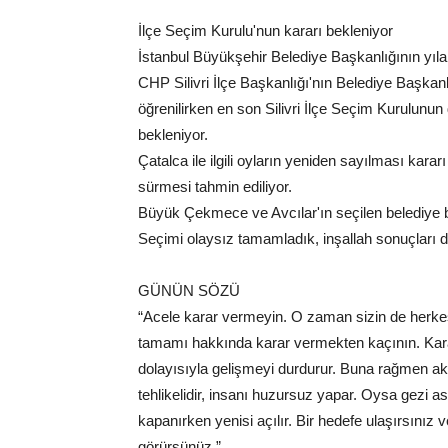
İlçe Seçim Kurulu'nun kararı bekleniyor
İstanbul Büyükşehir Belediye Başkanlığının yılan
CHP Silivri İlçe Başkanlığı'nın Belediye Başkanlığı
öğrenilirken en son Silivri İlçe Seçim Kurulun
bekleniyor.
Çatalca ile ilgili oyların yeniden sayılması kararı
sürmesi tahmin ediliyor.
Büyük Çekmece ve Avcılar'ın seçilen belediye ba
Seçimi olaysız tamamladık, inşallah sonuçları da
GÜNÜN SÖZÜ
“Acele karar vermeyin. O zaman sizin de herke
tamamı hakkında karar vermekten kaçının. Karar
dolayısıyla gelişmeyi durdurur. Buna rağmen ak
tehlikelidir, insanı huzursuz yapar. Oysa gezi as
kapanırken yenisi açılır. Bir hedefe ulaşırsını
görürsünüz.”