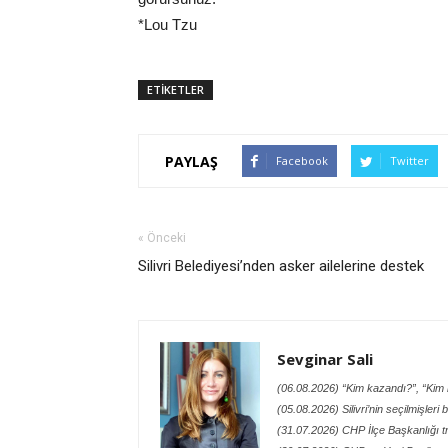
*Lou Tzu
ETİKETLER
PAYLAŞ
Facebook
Twitter
« Önceki
Silivri Belediyesi’nden asker ailelerine destek
Sevginar Sali
(06.08.2026) “Kim kazandı?”, “Kim h
(05.08.2026) Silivri’nin seçilmişleri
(31.07.2026) CHP İlçe Başkanlığı t