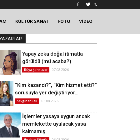
ŞAM
KÜLTÜR SANAT
FOTO
VİDEO
YAZARLAR
Yapay zeka doğal itimatla
görüldü (mü acaba?)
07.08.2026
Rüya Şahsuvar
“Kim kazandı?”, “Kim hizmet etti?”
sorusuyla yer değiştiriyor…
06.08.2026
Sevginar Sali
İşlemler yasaya uygun ancak
memlekette uyulacak yasa
kalmamış
06.08.2026
İbrahim Kömür