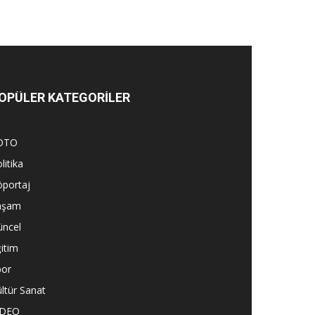
OPÜLER KATEGORİLER
OTO
litika
öportaj
aşam
üncel
itim
por
ltür Sanat
İDEO