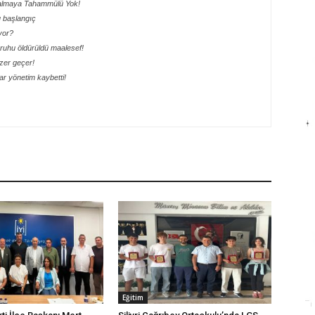
 Kalmaya Tahammülü Yok!
lu başlangıç
yor?
ik ruhu öldürüldü maalesef!
ezer geçer!
r yönetim kaybetti!
Eğitim