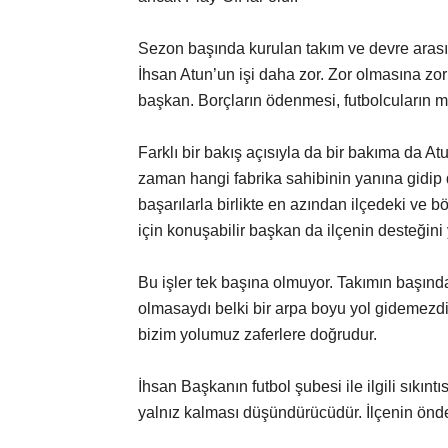
Sezon başında kurulan takım ve devre arasın
İhsan Atun’un işi daha zor. Zor olmasına zo
başkan. Borçların ödenmesi, futbolcuların maç
Farklı bir bakış açısıyla da bir bakıma da Atu
zaman hangi fabrika sahibinin yanına gidip d
başarılarla birlikte en azından ilçedeki ve b
için konuşabilir başkan da ilçenin desteğini 
Bu işler tek başına olmuyor. Takımın başınd
olmasaydı belki bir arpa boyu yol gidemezdik
bizim yolumuz zaferlere doğrudur.
İhsan Başkanın futbol şubesi ile ilgili sıkın
yalnız kalması düşündürücüdür. İlçenin önde 