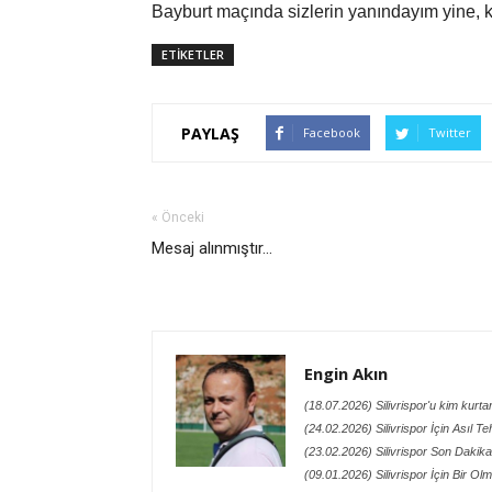
Bayburt maçında sizlerin yanındayım yine,
ETİKETLER
PAYLAŞ
Facebook
Twitter
« Önceki
Mesaj alınmıştır...
Engin Akın
(18.07.2026) Silivrispor'u kim kurt
(24.02.2026) Silivrispor İçin Asıl Te
(23.02.2026) Silivrispor Son Dakik
(09.01.2026) Silivrispor İçin Bir O