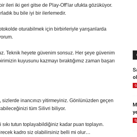
ir ileri iki geri gitse de Play-Off’lar ufukta gözüküyor.
dık bu bile iyi bir ilerlemedir.
okolde oturabilmek için birbirleriyle yarışanlarda
yorum.
z. Teknik heyete güvenim sonsuz. Her şeye güvenim
rbirimizin kuyusunu kazmayı bıraktığımız zaman başarı
S
ol
G
, sizlerde inancınızı yitirmeyiniz. Gönlünüzden geçen
M
bileceğinizi tüm Silivri biliyor.
y
E
i sıkı tutun toplayabildiğiniz kadar puan toplayın.
irecek kadro siz olabilirsiniz belli mi olur…