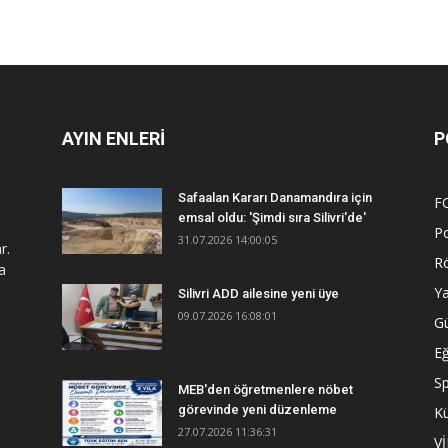
AYIN ENLERİ
P
Safaalan Kararı Danamandıra için
F
emsal oldu: 'Şimdi sıra Silivri'de'
Po
31.07.2026 14:00:05
r.
R
a
Y
Silivri ADD ailesine yeni üye
09.07.2026 16:08:01
G
Eğ
S
MEB'den öğretmenlere nöbet
görevinde yeni düzenleme
Kü
27.07.2026 11:36:31
V