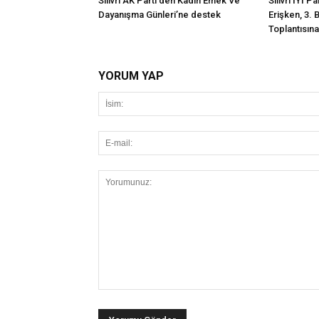
Silivri AK Parti’den Kadın Emek Ve
Silivri İYİ P
Dayanışma Günleri’ne destek
Erişken, 3. 
Toplantısına 
YORUM YAP