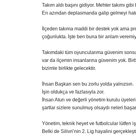
Takım aldı başını gidiyor. Mehter takımı gibi b
En azından deplasmanda galip gelmeyi hatırla
İlçeden takıma maddi bir destek yok ama prot
çoğunlukta. İşte ben buna bir anlam veremi
Takımdaki tüm oyuncularıma güvenim sonsu
var da ilçemin insanlarına güvenim yok. Bi
bizimle birlikte gelecektir.
İhsan Başkan sen bu zorlu yolda yalnızsın.
İşin oldukça ve fazlasıyla zor.
İhsan Atun ve değerli yönetim kurulu üyeleri
şartlar sizlere sunulmuş olsaydı neleri başara
Yönetim, teknik heyet ve futbolcular lütfen iş
Belki de Silivri’nin 2. Lig hayalini gerçekleşt