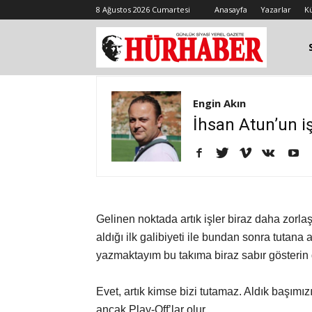
8 Ağustos 2026 Cumartesi
Anasayfa
Yazarlar
K
Engin Akın
İhsan Atun’un iş
Gelinen noktada artık işler biraz daha zorla
aldığı ilk galibiyeti ile bundan sonra tuta
yazmaktayım bu takıma biraz sabır gösterin 
Evet, artık kimse bizi tutamaz. Aldık başımız
ancak Play-Off’lar olur.