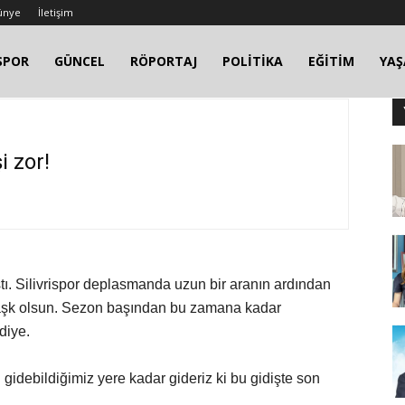
ünye
İletişim
SPOR
GÜNCEL
RÖPORTAJ
POLİTİKA
EĞİTİM
YA
i zor!
ştı. Silivrispor deplasmanda uzun bir aranın ardından
na aşk olsun. Sezon başından bu zamana kadar
diye.
ı gidebildiğimiz yere kadar gideriz ki bu gidişte son