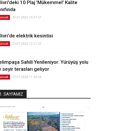
ilivri'deki 10 Plaj 'Mükemmel' Kalite
ınıfında
20.07.2026 14:37:57
üncel
livri'de elektrik kesintisi
20.07.2026 13:21:32
üncel
elimpaşa Sahili Yenileniyor: Yürüyüş yolu
 seyir terasları geliyor
27.07.2026 11:54:24
üncel
1. SAYFAMIZ