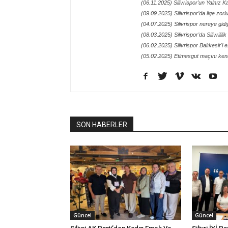
(06.11.2025) Silivrispor’un Yalnız
(09.09.2025) Silivrispor’da lige zor
(04.07.2025) Silivrispor nereye gidi
(08.03.2025) Silivrispor’da Silivrilil
(06.02.2025) Silivrispor Balıkesir'i 
(05.02.2025) Etimesgut maçını kena
SON HABERLER
Güncel
Güncel