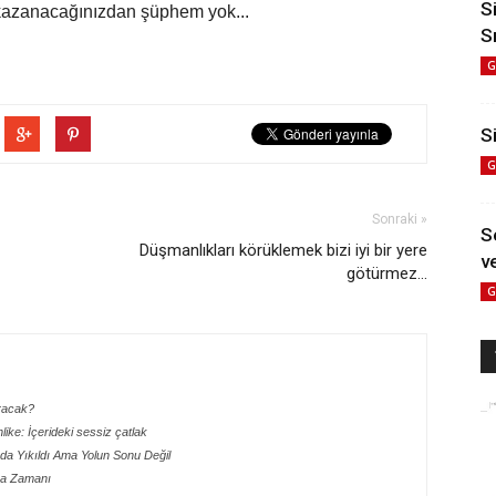
S
 kazanacağınızdan şüphem yok...
S
G
Si
G
Sonraki »
S
Düşmanlıkları körüklemek bizi iyi bir yere
ve
götürmez...
G
aracak?
hlike: İçerideki sessiz çatlak
ada Yıkıldı Ama Yolun Sonu Değil
lma Zamanı