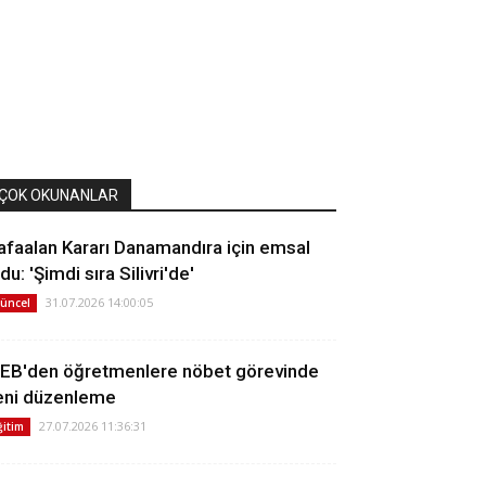
ÇOK OKUNANLAR
afaalan Kararı Danamandıra için emsal
du: 'Şimdi sıra Silivri'de'
31.07.2026 14:00:05
üncel
EB'den öğretmenlere nöbet görevinde
eni düzenleme
27.07.2026 11:36:31
ğitim