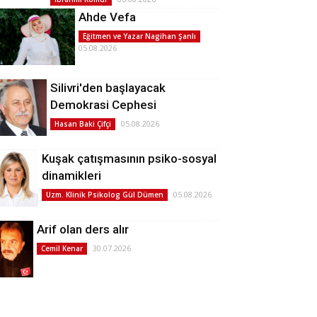
Ahde Vefa
Eğitmen ve Yazar Nagihan Şanlı
05.08.2026
Silivri'den başlayacak
Demokrasi Cephesi
05.08.2026
Hasan Baki Çifçi
Kuşak çatışmasının psiko-sosyal
dinamikleri
05.08.2026
Uzm. Klinik Psikolog Gül Dümen
Arif olan ders alır
30.07.2026
Cemil Kenar