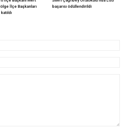
arti İlçe Başkanı Mert
Silivri Çağrıbey Ortaokulu’nda LGS
Bölge İlçe Başkanları
başarısı ödüllendirildi
katıldı