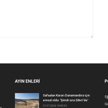
AYIN ENLERİ
P
Safaalan Kararı Danamandıra için
Eğ
emsal oldu: 'Şimdi sıra Silivri'de'
G
31.07.2026 14:00:05
r.