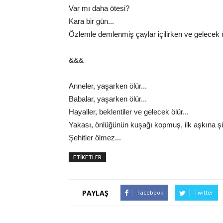
Var mı daha ötesi?
Kara bir gün...
Özlemle demlenmiş çaylar içilirken ve gelecek üz
&&&
Anneler, yaşarken ölür...
Babalar, yaşarken ölür...
Hayaller, beklentiler ve gelecek ölür...
Yakası, önlüğünün kuşağı kopmuş, ilk aşkına şiirler
Şehitler ölmez...
ETİKETLER
PAYLAŞ
Facebook
Twitter