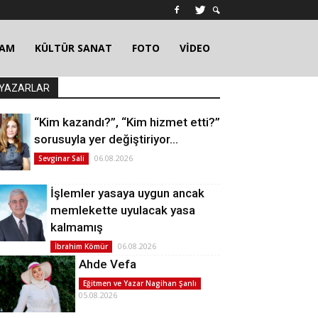
ŞAM
KÜLTÜR SANAT
FOTO
VİDEO
YAZARLAR
“Kim kazandı?”, “Kim hizmet etti?”
sorusuyla yer değiştiriyor…
06.08.2026
Sevginar Sali
İşlemler yasaya uygun ancak
memlekette uyulacak yasa
kalmamış
06.08.2026
İbrahim Kömür
Ahde Vefa
Eğitmen ve Yazar Nagihan Şanlı
05.08.2026