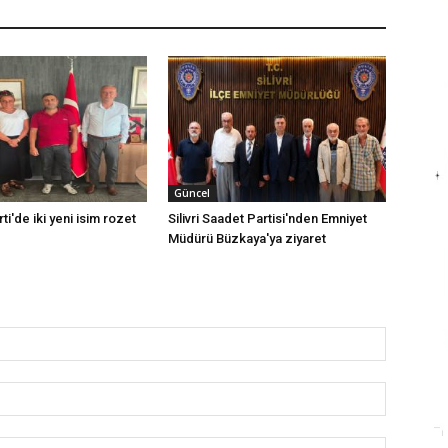
Güncel
rti'de iki yeni isim rozet
Silivri Saadet Partisi'nden Emniyet
Müdürü Büzkaya'ya ziyaret