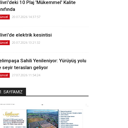
ilivri'deki 10 Plaj 'Mükemmel' Kalite
ınıfında
20.07.2026 14:37:57
üncel
livri'de elektrik kesintisi
20.07.2026 13:21:32
üncel
elimpaşa Sahili Yenileniyor: Yürüyüş yolu
 seyir terasları geliyor
27.07.2026 11:54:24
üncel
1. SAYFAMIZ