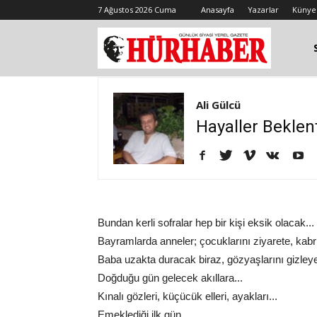
7 Ağustos 2026 Cuma
Anasayfa
Yazarlar
Künye
Ali Gülcü
Hayaller Beklen
Bundan kerli sofralar hep bir kişi eksik olacak..
Bayramlarda anneler; çocuklarını ziyarete, kabri
Baba uzakta duracak biraz, gözyaşlarını gizleye
Doğduğu gün gelecek akıllara...
Kınalı gözleri, küçücük elleri, ayakları...
Emeklediği ilk gün...