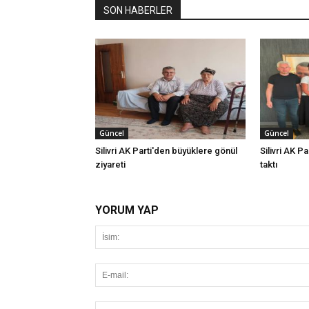
SON HABERLER
Güncel
Güncel
Silivri AK Parti'den büyüklere gönül
Silivri AK Pa
ziyareti
taktı
YORUM YAP