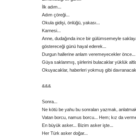
İlk adım...
Adım çöreği...
Okula gidişi, önlüğü, yakası...
Karnesi...
Anne, dudağında ince bir gülümsemeyle saklaya
göstereceği günü hayal ederek...
Durgun hallerine anlam veremeyecekler önce... Şa
Güya saklanmış, şiirlerini bulacaklar yüklük altla
Okuyacaklar, haberleri yokmuş gibi davranacaklar
&&&
Sonra...
Ne kötü be yahu bu sonraları yazmak, anlatmak
Vatan borcu, namus borcu... Hem; kız da verme
En büyük asker... Bizim asker işte...
Her Türk asker doğar...