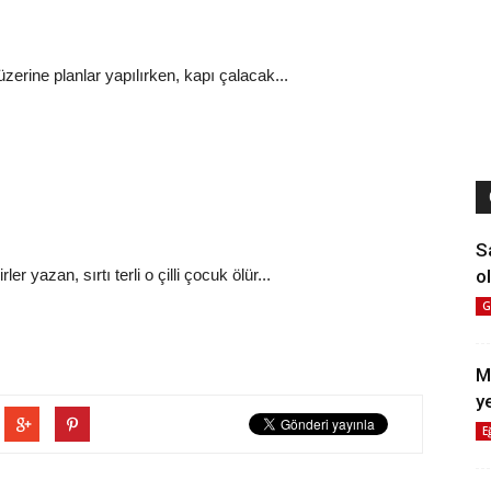
erine planlar yapılırken, kapı çalacak...
S
ol
 yazan, sırtı terli o çilli çocuk ölür...
G
M
y
E