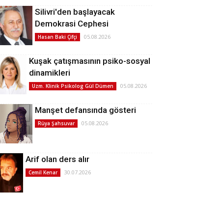
Silivri'den başlayacak
Demokrasi Cephesi
05.08.2026
Hasan Baki Çifçi
Kuşak çatışmasının psiko-sosyal
dinamikleri
05.08.2026
Uzm. Klinik Psikolog Gül Dümen
Manşet defansında gösteri
05.08.2026
Rüya Şahsuvar
Arif olan ders alır
30.07.2026
Cemil Kenar