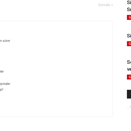
S
Sonraki »
S
G
Si
n sürer
G
S
ve
lar
G
uşmalar
di?