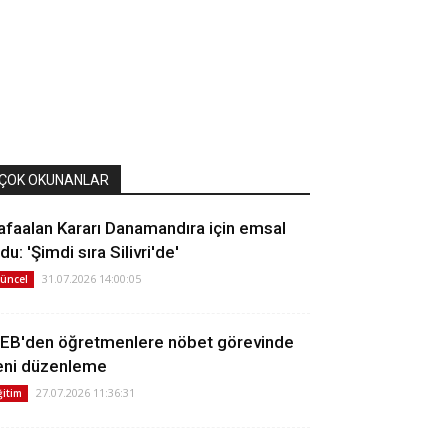
ÇOK OKUNANLAR
afaalan Kararı Danamandıra için emsal
du: 'Şimdi sıra Silivri'de'
31.07.2026 14:00:05
üncel
EB'den öğretmenlere nöbet görevinde
eni düzenleme
27.07.2026 11:36:31
ğitim