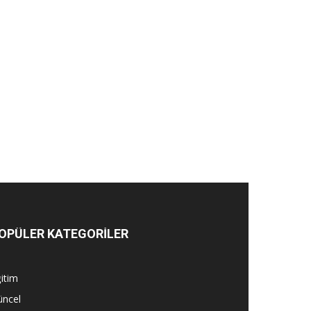
OPÜLER KATEGORİLER
itim
üncel