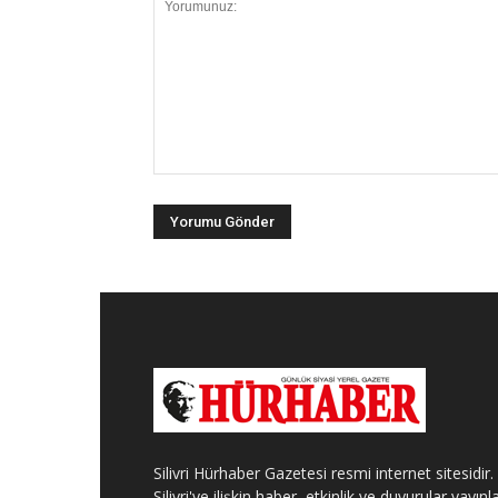
Silivri Hürhaber Gazetesi resmi internet sitesidir.
Silivri'ye ilişkin haber, etkinlik ve duyurular yayınla