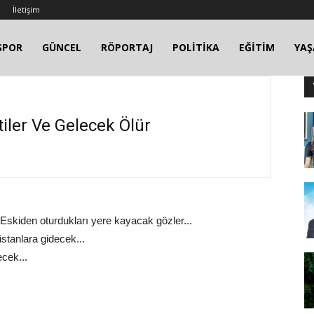
İletişim
SPOR
GÜNCEL
RÖPORTAJ
POLİTİKA
EĞİTİM
YA
tiler Ve Gelecek Ölür
. Eskiden oturdukları yere kayacak gözler...
stanlara gidecek...
cek...