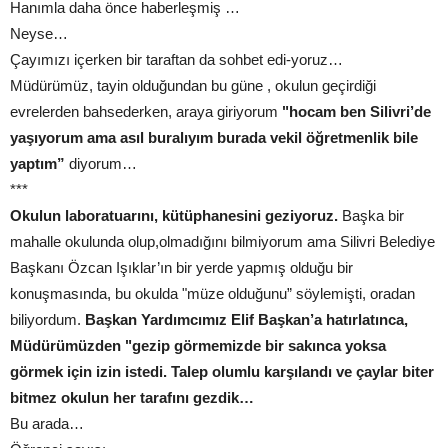
Hanımla daha önce haberleşmiş …
Neyse…
Çayımızı içerken bir taraftan da sohbet edi-yoruz…
Müdürümüz, tayin olduğundan bu güne , okulun geçirdiği
evrelerden bahsederken, araya giriyorum
"hocam ben Silivri’de
yaşıyorum ama asıl buralıyım burada vekil öğretmenlik bile
yaptım”
diyorum…
***
Okulun laboratuarını, kütüphanesini geziyoruz.
Başka bir
mahalle okulunda olup,olmadığını bilmiyorum ama Silivri Belediye
Başkanı Özcan Işıklar’ın bir yerde yapmış olduğu bir
konuşmasında, bu okulda "müze olduğunu” söylemişti, oradan
biliyordum.
Başkan Yardımcımız Elif Başkan’a hatırlatınca,
Müdürümüzden "gezip görmemizde bir sakınca yoksa
görmek için izin istedi. Talep olumlu karşılandı ve çaylar biter
bitmez okulun her tarafını gezdik…
Bu arada…