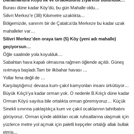
Burası düne kadar Köy’dü, bu gün Mahalle oldu…
Silivri Merkez’e (38) Kilometre uzaklıkta…
Bölgemizde, sanırım bir de Çatalca’da Merkeze bu kadar uzak
mahalleler var…
Silivri Merkez’den oraya tam (5) Köy (yeni adı mahalle)
geçiyorsun…
Öğle saatinde yola koyulduk…
Sabahtan hava kapalı olmasına rağmen öğlende açıldı. Güneş
ısıtmaya başladı.Tam bir ilkbahar havası …
Yollar fena değil de …
Karşılaştığımız devasa kum-çakıl kamyonları insanı ürkütüyor…
Büyük Kılıçlı’ya kadar orman yok. O nedenle B.Kılıçlı düne kadar
Orman Köyü sayılsa bile ortalıkta orman göremiyoruz… Küçük
Sinekli sınırına yaklaştıkça kum ve çakıl ocaklarının tahribatını
görüyoruz. Orman içinde aldıkları ocak ruhsatlarına ulaşmak için
yüzlerce metre yol açmak için paletli kepçeler ortalığı allak bullak
etmiş...