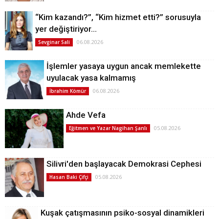
“Kim kazandı?”, “Kim hizmet etti?” sorusuyla
yer değiştiriyor…
06.08.2026
Sevginar Sali
İşlemler yasaya uygun ancak memlekette
uyulacak yasa kalmamış
06.08.2026
İbrahim Kömür
Ahde Vefa
05.08.2026
Eğitmen ve Yazar Nagihan Şanlı
Silivri'den başlayacak Demokrasi Cephesi
05.08.2026
Hasan Baki Çifçi
Kuşak çatışmasının psiko-sosyal dinamikleri