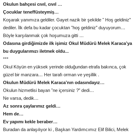
Okulun bahçesi cıvıl, cıvıl …
Çocuklar teneffüsteymiş…
Koşarak yanımıza geldiler. Gayet nazik bir şekilde " Hoş geldiniz”
dediler. İlk defa bu kadar çocuktan "hoş geldiniz” duyuyorum…
Böyle karşılanmak çok hoşumuza gitti …
Odasına girdiğimizde ilk işimiz Okul Müdürü Melek Karaca’ya
bu duygularımızı iletmek oldu...
***
Okul Köyün en yüksek yerinde olduğundan etrafa bakınca, çok
güzel bir manzara… Her tarafı orman ve yeşillik .
Okulun Müdürü Melek Karaca’nın odasındayız…
Okulun hizmetlisi bayan "ne içersiniz ?” dedi…
Ne varsa, dedik…
Az sonra çaylarımız geldi…
Hem de…
Ev yapımı kekle beraber…
Buradan da anlaşılıyor ki , Başkan Yardımcımız Elif Bilici, Melek