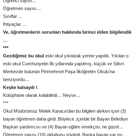
Öğrenci sayısı…
Öğretmen sayısı…
Sınıflar …
İhtiyaçlar …
Ve, öğretmenlerin sorunları hakkında birinci elden bilgilendik
…
***
Gezdiğimiz bu okul
eski okul yıkılarak yerine yapıldı. Yıkılan o
eski okul Cumhuriyetin İlk yıllarında yapılmış, küçük ve Silivri
Merkezde bulunan Pirimehmet Paşa İlköğretim Okulu’na
benziyordu…
Keşke kalsaydı !.
Kütüphane olarak kalabilirdi… Neyse…
***
Okul Müdürümüz Melek Karaca’dan bu bilgileri alırken içeri (3)
bayan öğretmen daha girdi. Böylece ,içeride bir Bayan Belediye
Başkan yardımcısı ve (4) Bayan eğitim emekçisi, ne güzel…
Öğretmen sayısı (10) olduğunu söyledi. Başka bayan var mı,