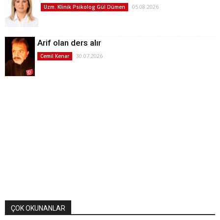
05.08.2026
Uzm. Klinik Psikolog Gül Dümen
Arif olan ders alır
30.07.2026
Cemil Kenar
ÇOK OKUNANLAR