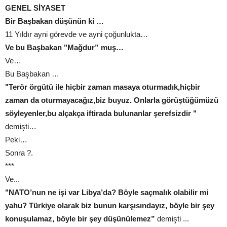
GENEL SİYASET
Bir Başbakan düşünün ki …
11 Yıldır ayni görevde ve ayni çoğunlukta…
Ve bu Başbakan "Mağdur” muş…
Ve…
Bu Başbakan …
"Terör örgütü ile hiçbir zaman masaya oturmadık,hiçbir
zaman da oturmayacağız,biz buyuz. Onlarla görüştüğümüzü
söyleyenler,bu alçakça iftirada bulunanlar şerefsizdir "
demişti…
Peki…
Sonra ?.
***
Ve...
"NATO’nun ne işi var Libya’da? Böyle saçmalık olabilir mi
yahu? Türkiye olarak biz bunun karşısındayız, böyle bir şey
konuşulamaz, böyle bir şey düşünülemez”
demişti ...