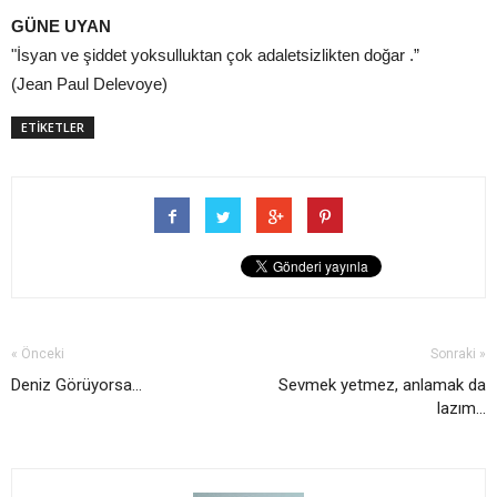
GÜNE UYAN
"İsyan ve şiddet yoksulluktan çok adaletsizlikten doğar .”
(Jean Paul Delevoye)
ETİKETLER
« Önceki
Sonraki »
Deniz Görüyorsa...
Sevmek yetmez, anlamak da
lazım...