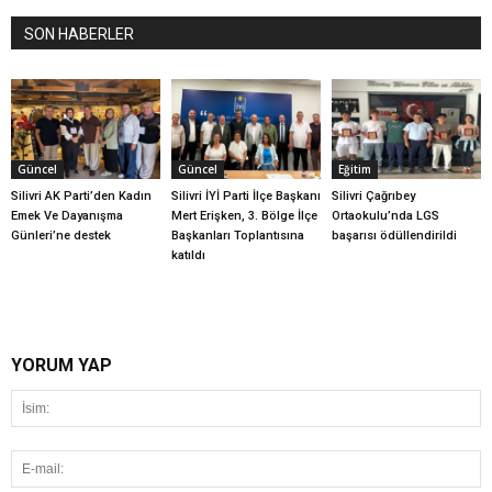
SON HABERLER
Güncel
Güncel
Eğitim
Silivri AK Parti’den Kadın
Silivri İYİ Parti İlçe Başkanı
Silivri Çağrıbey
Emek Ve Dayanışma
Mert Erişken, 3. Bölge İlçe
Ortaokulu’nda LGS
Günleri’ne destek
Başkanları Toplantısına
başarısı ödüllendirildi
katıldı
YORUM YAP