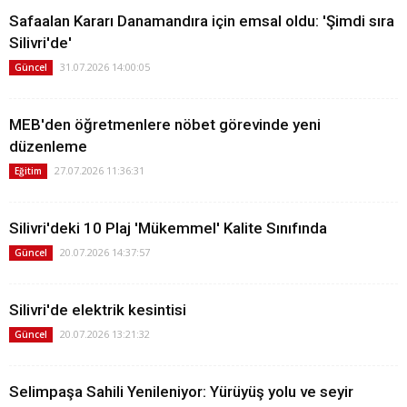
Safaalan Kararı Danamandıra için emsal oldu: 'Şimdi sıra
Silivri'de'
31.07.2026 14:00:05
Güncel
MEB'den öğretmenlere nöbet görevinde yeni
düzenleme
27.07.2026 11:36:31
Eğitim
Silivri'deki 10 Plaj 'Mükemmel' Kalite Sınıfında
20.07.2026 14:37:57
Güncel
Silivri'de elektrik kesintisi
20.07.2026 13:21:32
Güncel
Selimpaşa Sahili Yenileniyor: Yürüyüş yolu ve seyir