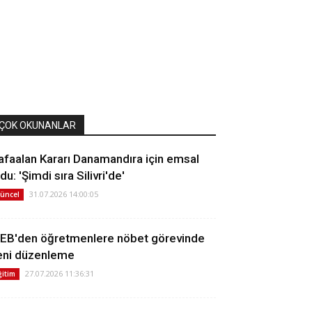
ÇOK OKUNANLAR
afaalan Kararı Danamandıra için emsal
du: 'Şimdi sıra Silivri'de'
31.07.2026 14:00:05
üncel
EB'den öğretmenlere nöbet görevinde
eni düzenleme
27.07.2026 11:36:31
ğitim