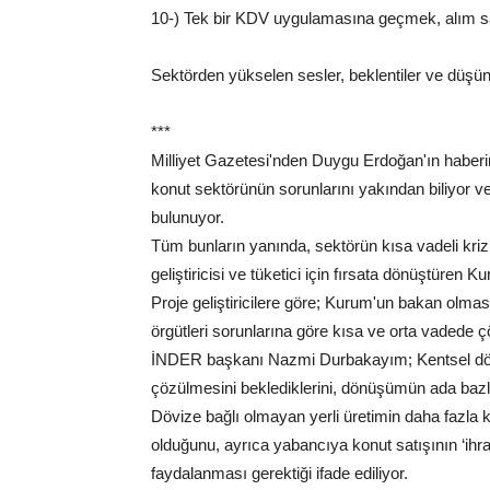
10-) Tek bir KDV uygulamasına geçmek, alım satın
Sektörden yükselen sesler, beklentiler ve düşünce
***
Milliyet Gazetesi'nden Duygu Erdoğan'ın haberi
konut sektörünün sorunlarını yakından biliyor v
bulunuyor.
Tüm bunların yanında, sektörün kısa vadeli kri
geliştiricisi ve tüketici için fırsata dönüştüren K
Proje geliştiricilere göre; Kurum'un bakan olmasıy
örgütleri sorunlarına göre kısa ve orta vadede ç
İNDER başkanı Nazmi Durbakayım; Kentsel dön
çözülmesini beklediklerini, dönüşümün ada bazlı t
Dövize bağlı olmayan yerli üretimin daha fazla 
olduğunu, ayrıca yabancıya konut satışının ‘ihr
faydalanması gerektiği ifade ediliyor.