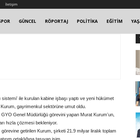
İletişim
SPOR
GÜNCEL
RÖPORTAJ
POLİTİKA
EĞİTİM
YA
ı sistemi' ile kurulan kabine işbaşı yaptı ve yeni hükümet
at Kurum, gayrimenkul sektörüne umut oldu.
ut GYO Genel Müdürlüğü görevini yapan Murat Kurum'un,
ları hızla çözmesi bekleniyor.
evine getirilen Kurum, şirketi 21.9 milyar liralık toplam
atırım ortaklığına taşıyan isim.