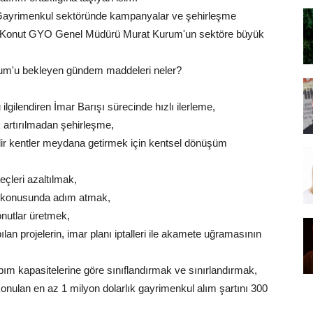
 Gayrimenkul sektöründe kampanyalar ve şehirleşme
lak Konut GYO Genel Müdürü Murat Kurum'un sektöre büyük
rum'u bekleyen gündem maddeleri neler?
lgilendiren İmar Barışı sürecinde hızlı ilerleme,
k artırılmadan şehirleşme,
bilir kentler meydana getirmek için kentsel dönüşüm
eçleri azaltılmak,
si konusunda adım atmak,
konutlar üretmek,
lan projelerin, imar planı iptalleri ile akamete uğramasının
pım kapasitelerine göre sınıflandırmak ve sınırlandırmak,
 konulan en az 1 milyon dolarlık gayrimenkul alım şartını 300