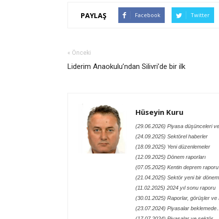
PAYLAŞ
Facebook
Twitter
« Önceki
Liderim Anaokulu’ndan Silivri’de bir ilk
Hüseyin Kuru
(29.06.2026) Piyasa düşünceleri ve
(24.09.2025) Sektörel haberler
(18.09.2025) Yeni düzenlemeler
(12.09.2025) Dönem raporları
(07.05.2025) Kentin deprem raporu
(21.04.2025) Sektör yeni bir döneme
(11.02.2025) 2024 yıl sonu raporu
(30.01.2025) Raporlar, görüşler ve n
(23.07.2024) Piyasalar beklemed
(17.07.2024) Piyasalar ve sektör…