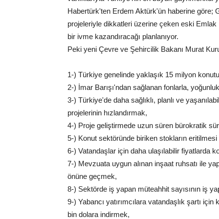
Habertürk'ten Erdem Aktürk'ün haberine göre;
projeleriyle dikkatleri üzerine çeken eski Em
bir ivme kazandıracağı planlanıyor.
Peki yeni Çevre ve Şehircilik Bakanı Murat Ku
1-) Türkiye genelinde yaklaşık 15 milyon konutu i
2-) İmar Barışı'ndan sağlanan fonlarla, yoğunlu
3-) Türkiye'de daha sağlıklı, planlı ve yaşanıla
projelerinin hızlandırmak,
4-) Proje geliştirmede uzun süren bürokratik sür
5-) Konut sektöründe biriken stokların eritilme
6-) Vatandaşlar için daha ulaşılabilir fiyatlarda 
7-) Mevzuata uygun alınan inşaat ruhsatı ile yapı
önüne geçmek,
8-) Sektörde iş yapan müteahhit sayısının iş ya
9-) Yabancı yatırımcılara vatandaşlık şartı için
bin dolara indirmek,