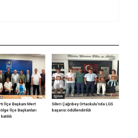
Eğitim
arti İlçe Başkanı Mert
Silivri Çağrıbey Ortaokulu’nda LGS
Bölge İlçe Başkanları
başarısı ödüllendirildi
katıldı