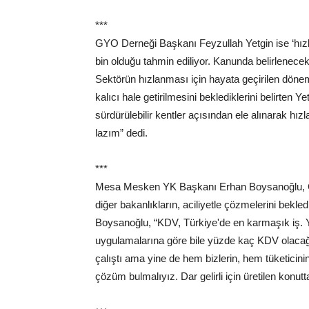
***
GYO Derneği Başkanı Feyzullah Yetgin ise ‘hızla 
bin olduğu tahmin ediliyor. Kanunda belirlenecek k
Sektörün hızlanması için hayata geçirilen dönemse
kalıcı hale getirilmesini beklediklerini belirten 
sürdürülebilir kentler açısından ele alınarak h
lazım” dedi.
***
Mesa Mesken YK Başkanı Erhan Boysanoğlu, Çevr
diğer bakanlıkların, aciliyetle çözmelerini bekle
Boysanoğlu, “KDV, Türkiye'de en karmaşık iş. Yü
uygulamalarına göre bile yüzde kaç KDV olacağ
çalıştı ama yine de hem bizlerin, hem tüketicini
çözüm bulmalıyız. Dar gelirli için üretilen konut