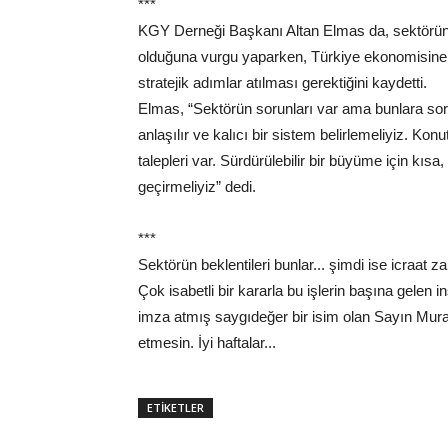
***
KGY Derneği Başkanı Altan Elmas da, sektörün b
olduğuna vurgu yaparken, Türkiye ekonomisine 
stratejik adımlar atılması gerektiğini kaydetti.
Elmas, “Sektörün sorunları var ama bunlara sorun
anlaşılır ve kalıcı bir sistem belirlemeliyiz. Konut
talepleri var. Sürdürülebilir bir büyüme için kıs
geçirmeliyiz” dedi.
***
Sektörün beklentileri bunlar... şimdi ise icraat z
Çok isabetli bir kararla bu işlerin başına gelen i
imza atmış saygıdeğer bir isim olan Sayın Mura
etmesin. İyi haftalar...
ETİKETLER