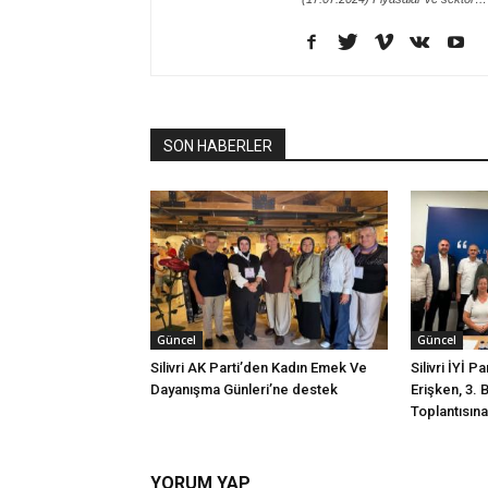
SON HABERLER
Güncel
Güncel
Silivri AK Parti’den Kadın Emek Ve
Silivri İYİ P
Dayanışma Günleri’ne destek
Erişken, 3. 
Toplantısına 
YORUM YAP