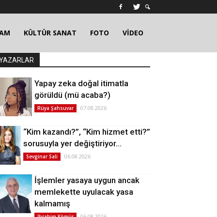
ŞAM
KÜLTÜR SANAT
FOTO
VİDEO
YAZARLAR
Yapay zeka doğal itimatla
görüldü (mü acaba?)
07.08.2026
Rüya Şahsuvar
“Kim kazandı?”, “Kim hizmet etti?”
sorusuyla yer değiştiriyor…
06.08.2026
Sevginar Sali
İşlemler yasaya uygun ancak
memlekette uyulacak yasa
kalmamış
06.08.2026
İbrahim Kömür