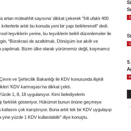
S
S
G
artan müteahhit sayısına' dikkat çekerek “İrili ufaklı 400
riterlerle artık bu konuda yeni bir yapı belirlenmeli” dedi.
l teşviklerin yerine, bu teşviklerin belirli düzenlemeler ile
Si
Yetgin, “Bürokrasi de azaltılmalı. Dönüşüm ise akıllı ve
G
ızla yapılmalı. Bizim ülke olarak yürümemiz değil, koşmamız
5
A
K
e ve Şehircilik Bakanlığı ile KDV konusunda ilişkili
dikleri ‘KDV karmaşası'na dikkat çekti.
zde 1, 8, 18 uygulanıyor. Kimi belediyelerin
ı farklılık gösteriyor. Hükümet bunun önüne geçmeye
n kafasını çok karıştırıyor. Buna artık tek bir KDV uygulayıp
ta yine yüzde 1 KDV kullanılabilir” diye konuştu.