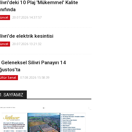
ilivri'deki 10 Plaj 'Mükemmel' Kalite
ınıfında
20.07.2026 14:37:57
üncel
livri'de elektrik kesintisi
20.07.2026 13:21:32
üncel
. Geleneksel Silivri Panayırı 14
ğustos’ta
07.08.2026 15:58:39
ültür Sanat
1. SAYFAMIZ