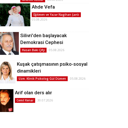
Ahde Vefa
Eğitmen ve Yazar Nagihan Şanlı
05.08.2026
Silivri'den başlayacak
Demokrasi Cephesi
05.08.2026
Hasan Baki Çifçi
Kuşak çatışmasının psiko-sosyal
dinamikleri
05.08.2026
Uzm. Klinik Psikolog Gül Dümen
Arif olan ders alır
30.07.2026
Cemil Kenar