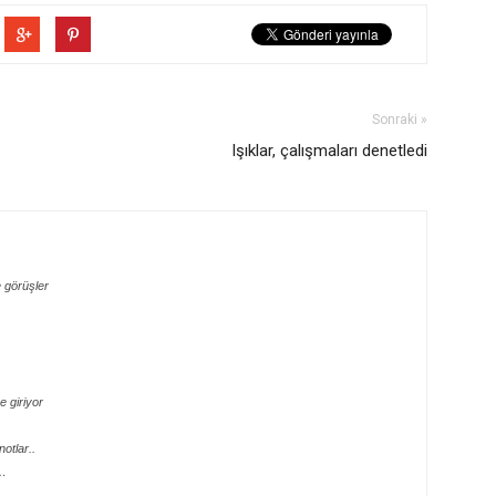
Sonraki »
Işıklar, çalışmaları denetledi
 görüşler
 giriyor
otlar..
e…