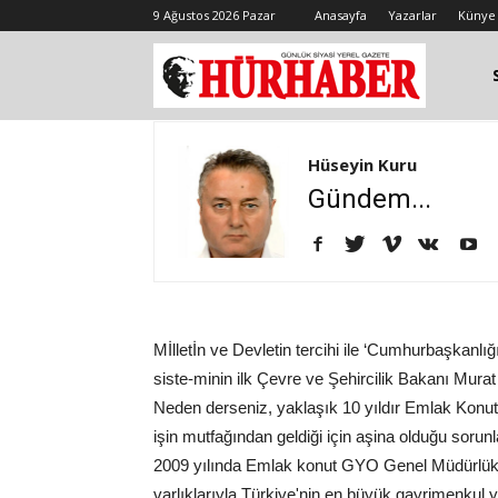
9 Ağustos 2026 Pazar
Anasayfa
Yazarlar
Künye
Hüseyin Kuru
Gündem...
Mİlletİn ve Devletin tercihi ile ‘Cumhurbaşkanlığ
siste-minin ilk Çevre ve Şehircilik Bakanı Mur
Neden derseniz, yaklaşık 10 yıldır Emlak Kon
işin mutfağından geldiği için aşina olduğu sorun
2009 yılında Emlak konut GYO Genel Müdürlük gör
varlıklarıyla Türkiye'nin en büyük gayrimenkul y