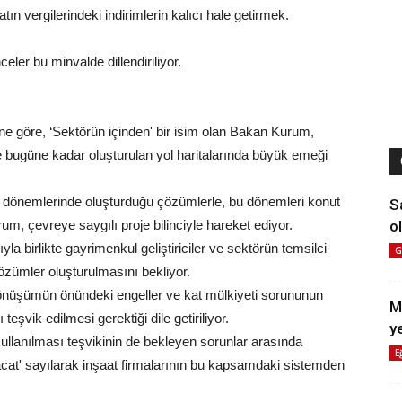
 vergilerindeki indirimlerin kalıcı hale getirmek.
ler bu minvalde dillendiriliyor.
ne göre, ‘Sektörün içinden' bir isim olan Bakan Kurum,
e bugüne kadar oluşturulan yol haritalarında büyük emeği
z dönemlerinde oluşturduğu çözümlerle, bu dönemleri konut
S
ol
urum, çevreye saygılı proje bilinciyle hareket ediyor.
la birlikte gayrimenkul geliştiriciler ve sektörün temsilci
G
özümler oluşturulmasını bekliyor.
üşümün önündeki engeller ve kat mülkiyeti sorununun
M
eşvik edilmesi gerektiği dile getiriliyor.
y
kullanılması teşvikinin de bekleyen sorunlar arasında
E
acat' sayılarak inşaat firmalarının bu kapsamdaki sistemden