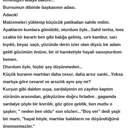
Burnumun dibinde başkasının adası.
Adacık!
Malzemeleri yüklenip küçücük patikadan sahile indim.
Ayaklarım kumlara gömüldü, oturdum öyle...Sahil tenha, teee
uzakta bir karartı ben gibi balığa gelmiş, sırtı kambur, sarı
bıyıklı, beyaz saçlı, yüzünde derin izler olan dişsiz bir adam
geldi gözümün önüne, bir el hareketiyle hayali savuşturdum
hemen.
Oturdum öyle, hiçbir şey düşünmeden...
Küçük buranın martıları daha cesur, daha arsız sanki...Yoksa
martıya göre cesaret ve arsızlık aynı şey mi?
Kurşun gibi daldım suya, sardalyenin en zayıfını kaptım
sürünün arasından, gökyüzüne doğru fırladım , gagamda
sardalye şöyle bir kıvrıldı, göz göze geldik, ben mutlu o
şaşkın; " neden ben oldu" son sözleri..."Boş ver" dedi yaşlı
bir martı, "hayat böyle, martılar balıkların ne düşündüğünü
önemsemezler."