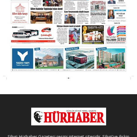
Silivri Hürhaber Gazetesi resmi internet sitesidir. Silivri'ye ilişkin