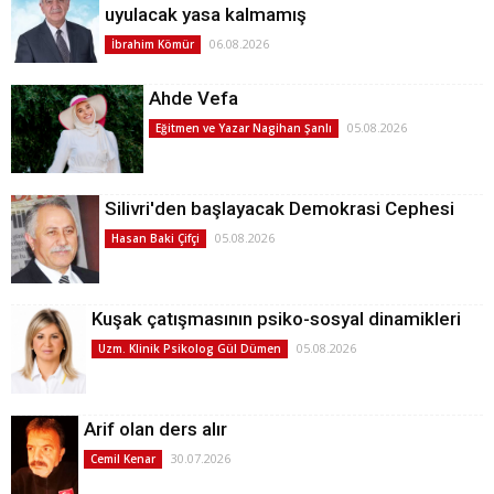
uyulacak yasa kalmamış
06.08.2026
İbrahim Kömür
Ahde Vefa
05.08.2026
Eğitmen ve Yazar Nagihan Şanlı
Silivri'den başlayacak Demokrasi Cephesi
05.08.2026
Hasan Baki Çifçi
Kuşak çatışmasının psiko-sosyal dinamikleri
05.08.2026
Uzm. Klinik Psikolog Gül Dümen
Arif olan ders alır
30.07.2026
Cemil Kenar