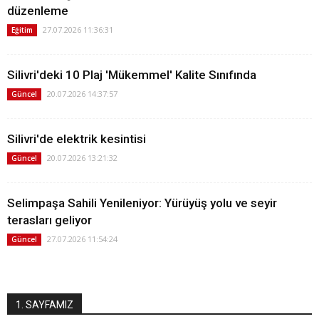
düzenleme
27.07.2026 11:36:31
Eğitim
Silivri'deki 10 Plaj 'Mükemmel' Kalite Sınıfında
20.07.2026 14:37:57
Güncel
Silivri'de elektrik kesintisi
20.07.2026 13:21:32
Güncel
Selimpaşa Sahili Yenileniyor: Yürüyüş yolu ve seyir
terasları geliyor
27.07.2026 11:54:24
Güncel
1. SAYFAMIZ