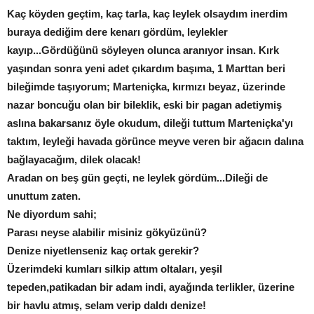
Kaç köyden geçtim, kaç tarla, kaç leylek olsaydım inerdim
buraya dediğim dere kenarı gördüm, leylekler
kayıp...Gördüğünü söyleyen olunca aranıyor insan. Kırk
yaşından sonra yeni adet çıkardım başıma, 1 Marttan beri
bileğimde taşıyorum; Marteniçka, kırmızı beyaz, üzerinde
nazar boncuğu olan bir bileklik, eski bir pagan adetiymiş
aslına bakarsanız öyle okudum, dileği tuttum Marteniçka'yı
taktım, leyleği havada görünce meyve veren bir ağacın dalına
bağlayacağım, dilek olacak!
Aradan on beş gün geçti, ne leylek gördüm...Dileği de
unuttum zaten.
Ne diyordum sahi;
Parası neyse alabilir misiniz gökyüzünü?
Denize niyetlenseniz kaç ortak gerekir?
Üzerimdeki kumları silkip attım oltaları, yeşil
tepeden,patikadan bir adam indi, ayağında terlikler, üzerine
bir havlu atmış, selam verip daldı denize!