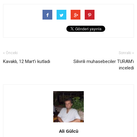
« Önceki
Sonraki »
Kavaklı, 12 Mart’ı kutladı
Silivrili muhasebeciler TURAM’ı
inceledi
Ali Gülcü