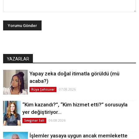
YAZARLAR
Yapay zeka doğal itimatla görüldü (mü
acaba?)
07.08.2026
Rüya Şahsuvar
“Kim kazandı?”, “Kim hizmet etti?” sorusuyla
yer değiştiriyor…
06.08.2026
Sevginar Sali
İşlemler yasaya uygun ancak memlekette