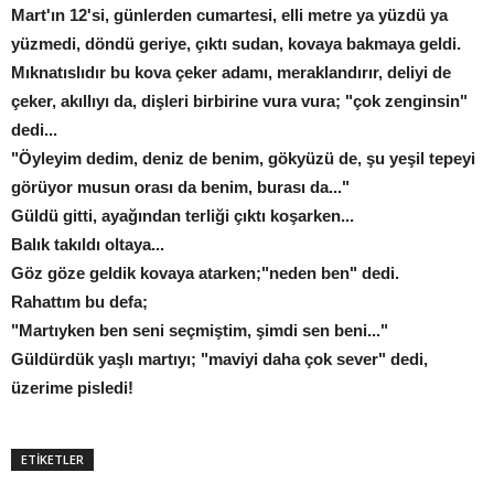
Mart'ın 12'si, günlerden cumartesi, elli metre ya yüzdü ya
yüzmedi, döndü geriye, çıktı sudan, kovaya bakmaya geldi.
Mıknatıslıdır bu kova çeker adamı, meraklandırır, deliyi de
çeker, akıllıyı da, dişleri birbirine vura vura; "çok zenginsin"
dedi...
"Öyleyim dedim, deniz de benim, gökyüzü de, şu yeşil tepeyi
görüyor musun orası da benim, burası da..."
Güldü gitti, ayağından terliği çıktı koşarken...
Balık takıldı oltaya...
Göz göze geldik kovaya atarken;"neden ben" dedi.
Rahattım bu defa;
"Martıyken ben seni seçmiştim, şimdi sen beni..."
Güldürdük yaşlı martıyı; "maviyi daha çok sever" dedi,
üzerime pisledi!
ETİKETLER