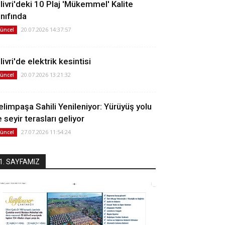
ilivri'deki 10 Plaj 'Mükemmel' Kalite
ınıfında
20.07.2026 14:37:57
üncel
livri'de elektrik kesintisi
20.07.2026 13:21:32
üncel
elimpaşa Sahili Yenileniyor: Yürüyüş yolu
 seyir terasları geliyor
27.07.2026 11:54:24
üncel
1. SAYFAMIZ