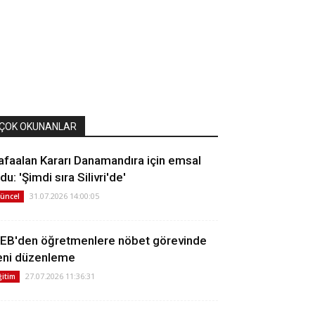
ÇOK OKUNANLAR
afaalan Kararı Danamandıra için emsal
du: 'Şimdi sıra Silivri'de'
31.07.2026 14:00:05
üncel
EB'den öğretmenlere nöbet görevinde
eni düzenleme
27.07.2026 11:36:31
ğitim