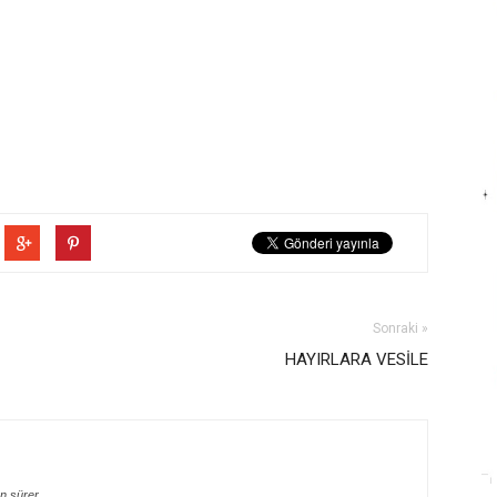
Sonraki »
HAYIRLARA VESİLE
n sürer