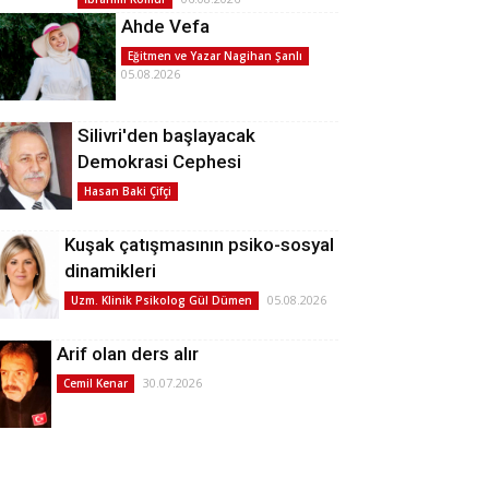
Ahde Vefa
Eğitmen ve Yazar Nagihan Şanlı
05.08.2026
Silivri'den başlayacak
Demokrasi Cephesi
Hasan Baki Çifçi
Kuşak çatışmasının psiko-sosyal
dinamikleri
05.08.2026
Uzm. Klinik Psikolog Gül Dümen
Arif olan ders alır
30.07.2026
Cemil Kenar