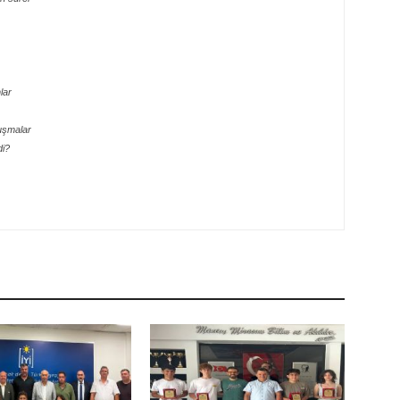
lar
uşmalar
di?