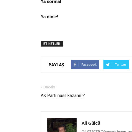
Ya sorma!
Ya dinle!
ETİKETLER
PAYLAŞ
Facebook
Twitter
« Önceki
AK Parti nasıl kazanır!?
Ali Gülcü
(14.03.2023) Öğrenmek bazen uzu