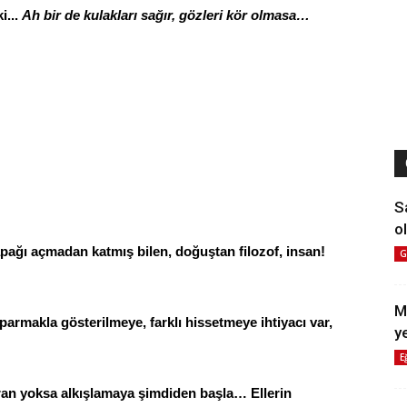
i...
Ah bir de kulakları sağır, gözleri kör olmasa…
S
ol
kapağı açmadan katmış bilen, doğuştan filozof, insan!
G
M
parmakla gösterilmeye, farklı hissetmeye ihtiyacı var,
y
E
aran yoksa alkışlamaya şimdiden başla… Ellerin