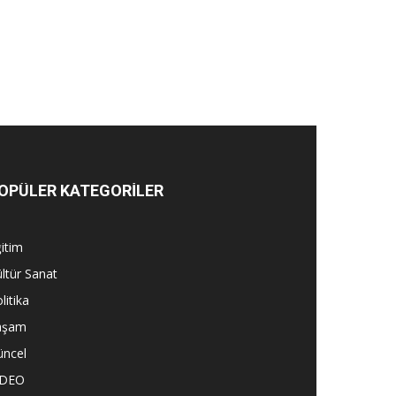
OPÜLER KATEGORİLER
itim
ltür Sanat
litika
aşam
üncel
İDEO