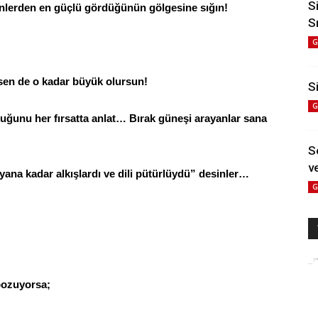
S
enlerden en güçlü gördüğünün gölgesine sığın!
S
G
 sen de o kadar büyük olursun!
Si
G
uğunu her fırsatta anlat… Bırak güneşi arayanlar sana
S
ve
ayana kadar alkışlardı ve dili pütürlüydü” desinler…
G
bozuyorsa;