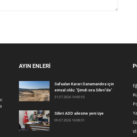
AYIN ENLERİ
P
Safaalan Kararı Danamandıra için
Eğ
emsal oldu: 'Şimdi sıra Silivri'de'
Kü
31.07.2026 14:00:05
r.
Po
a
Y
Silivri ADD ailesine yeni üye
09.07.2026 16:08:01
G
V