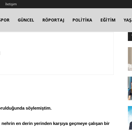
İletişim
SPOR
GÜNCEL
RÖPORTAJ
POLİTİKA
EĞİTİM
YA
ı
orulduğunda söylemiştim.
 nehrin en derin yerinden karşıya geçmeye çalışan bir