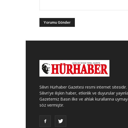
Silivri Hürhaber Gazetesi resmi internet sitesidir.
Silivri'ye ilişkin haber, etkinlik ve duyurular yayınla
Gazetemiz Basın ilke ve ahlak kurallarına uymay
söz vermiştir.