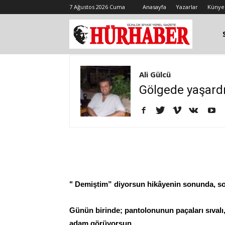
7 Ağustos 2026 Cuma
Anasayfa
Yazarlar
Künye
Ali Gülcü
Gölgede yaşard
" Demiştim” diyorsun hikâyenin sonunda, s
Günün birinde; pantolonunun paçaları sıvalı,
adam görüyorsun…