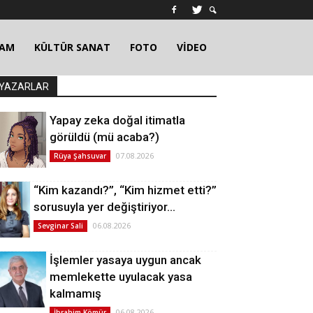
ŞAM
KÜLTÜR SANAT
FOTO
VİDEO
YAZARLAR
Yapay zeka doğal itimatla
görüldü (mü acaba?)
07.08.2026
Rüya Şahsuvar
“Kim kazandı?”, “Kim hizmet etti?”
sorusuyla yer değiştiriyor…
06.08.2026
Sevginar Sali
İşlemler yasaya uygun ancak
memlekette uyulacak yasa
kalmamış
06.08.2026
İbrahim Kömür