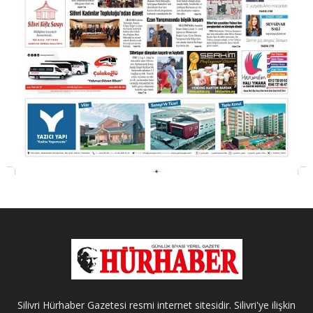
Silivri Hürhaber Gazetesi resmi internet sitesidir. Silivri'ye ilişkin