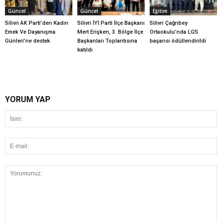
Güncel
Güncel
Eğitim
Silivri AK Parti’den Kadın
Silivri İYİ Parti İlçe Başkanı
Silivri Çağrıbey
Emek Ve Dayanışma
Mert Erişken, 3. Bölge İlçe
Ortaokulu’nda LGS
Günleri’ne destek
Başkanları Toplantısına
başarısı ödüllendirildi
katıldı
YORUM YAP