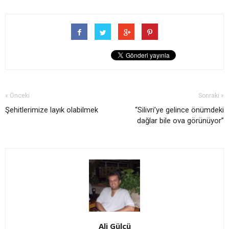
« Önceki
Sonraki »
Şehitlerimize layık olabilmek
“Silivri’ye gelince önümdeki
dağlar bile ova görünüyor”
Ali Gülcü