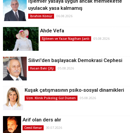
İşlemler yasaya uygun ancak memlekette
uyulacak yasa kalmamış
06.08.2026
İbrahim Kömür
Ahde Vefa
05.08.2026
Eğitmen ve Yazar Nagihan Şanlı
Silivri'den başlayacak Demokrasi Cephesi
05.08.2026
Hasan Baki Çifçi
Kuşak çatışmasının psiko-sosyal dinamikleri
05.08.2026
Uzm. Klinik Psikolog Gül Dümen
Arif olan ders alır
30.07.2026
Cemil Kenar