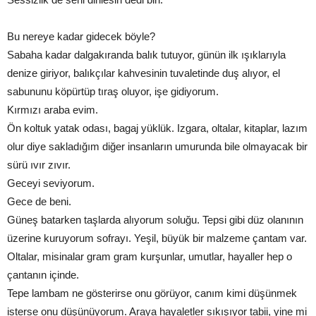
Bu nereye kadar gidecek böyle?
Sabaha kadar dalgakıranda balık tutuyor, günün ilk ışıklarıyla
denize giriyor, balıkçılar kahvesinin tuvaletinde duş alıyor, el
sabununu köpürtüp tıraş oluyor, işe gidiyorum.
Kırmızı araba evim.
Ön koltuk yatak odası, bagaj yüklük. Izgara, oltalar, kitaplar, lazım
olur diye sakladığım diğer insanların umurunda bile olmayacak bir
sürü ıvır zıvır.
Geceyi seviyorum.
Gece de beni.
Güneş batarken taşlarda alıyorum soluğu. Tepsi gibi düz olanının
üzerine kuruyorum sofrayı. Yeşil, büyük bir malzeme çantam var.
Oltalar, misinalar gram gram kurşunlar, umutlar, hayaller hep o
çantanın içinde.
Tepe lambam ne gösterirse onu görüyor, canım kimi düşünmek
isterse onu düşünüyorum. Araya hayaletler sıkışıyor tabii, yine mi