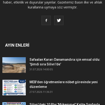
haber, etkinlik ve duyurular yayınlar. Gazetemiz Basın ilke ve ahlak
kurallarına uymaya söz vermiştir.
AYIN ENLERİ
Safaalan Kararı Danamandıra için emsal oldu:
'Şimdi sıra Silivri'de'
31.07.2026 14:00:05
MEB'den öğretmenlere nöbet görevinde yeni
düzenleme
27.07.2026 11:36:31
Silivri'deki 10 Plaj 'Mükemmel' Kalite Sınıfında