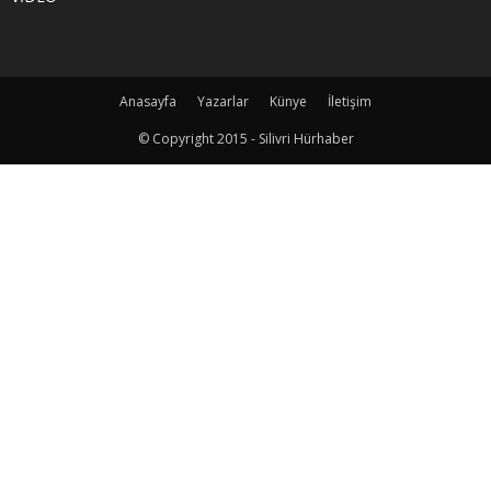
Anasayfa
Yazarlar
Künye
İletişim
© Copyright 2015 - Silivri Hürhaber