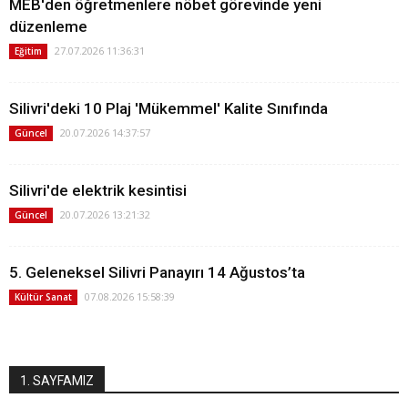
MEB'den öğretmenlere nöbet görevinde yeni
düzenleme
27.07.2026 11:36:31
Eğitim
Silivri'deki 10 Plaj 'Mükemmel' Kalite Sınıfında
20.07.2026 14:37:57
Güncel
Silivri'de elektrik kesintisi
20.07.2026 13:21:32
Güncel
5. Geleneksel Silivri Panayırı 14 Ağustos’ta
07.08.2026 15:58:39
Kültür Sanat
1. SAYFAMIZ