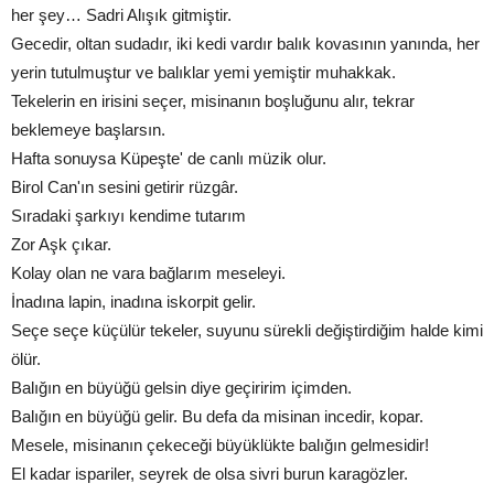
her şey… Sadri Alışık gitmiştir.
Gecedir, oltan sudadır, iki kedi vardır balık kovasının yanında, her
yerin tutulmuştur ve balıklar yemi yemiştir muhakkak.
Tekelerin en irisini seçer, misinanın boşluğunu alır, tekrar
beklemeye başlarsın.
Hafta sonuysa Küpeşte' de canlı müzik olur.
Birol Can'ın sesini getirir rüzgâr.
Sıradaki şarkıyı kendime tutarım
Zor Aşk çıkar.
Kolay olan ne vara bağlarım meseleyi.
İnadına lapin, inadına iskorpit gelir.
Seçe seçe küçülür tekeler, suyunu sürekli değiştirdiğim halde kimi
ölür.
Balığın en büyüğü gelsin diye geçiririm içimden.
Balığın en büyüğü gelir. Bu defa da misinan incedir, kopar.
Mesele, misinanın çekeceği büyüklükte balığın gelmesidir!
El kadar ispariler, seyrek de olsa sivri burun karagözler.