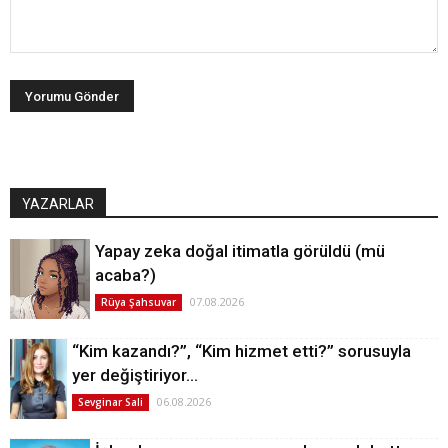
YAZARLAR
Yapay zeka doğal itimatla görüldü (mü
acaba?)
07.08.2026
Rüya Şahsuvar
“Kim kazandı?”, “Kim hizmet etti?” sorusuyla
yer değiştiriyor…
06.08.2026
Sevginar Sali