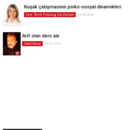
Kuşak çatışmasının psiko-sosyal dinamikleri
05.08.2026
Uzm. Klinik Psikolog Gül Dümen
Arif olan ders alır
30.07.2026
Cemil Kenar