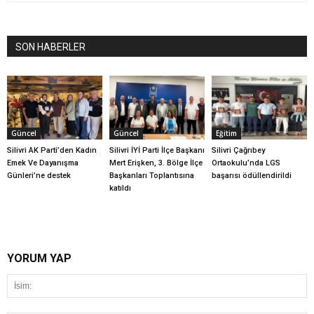
SON HABERLER
Güncel
Güncel
Eğitim
Silivri AK Parti’den Kadın
Silivri İYİ Parti İlçe Başkanı
Silivri Çağrıbey
Emek Ve Dayanışma
Mert Erişken, 3. Bölge İlçe
Ortaokulu’nda LGS
Günleri’ne destek
Başkanları Toplantısına
başarısı ödüllendirildi
katıldı
YORUM YAP