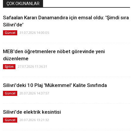
ÇOK OKUNANLAR
Safaalan Kararı Danamandıra için emsal oldu: 'Şimdi sıra
Silivri'de'
31.07.2026 14:00:05
Güncel
MEB'den öğretmenlere nöbet görevinde yeni
düzenleme
27.07.2026 11:36:31
Eğitim
Silivri'deki 10 Plaj 'Mükemmel' Kalite Sınıfında
20.07.2026 14:37:57
Güncel
Silivri'de elektrik kesintisi
20.07.2026 13:21:32
Güncel