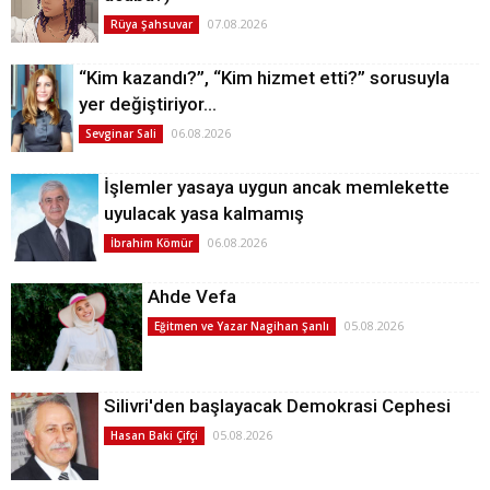
07.08.2026
Rüya Şahsuvar
“Kim kazandı?”, “Kim hizmet etti?” sorusuyla
yer değiştiriyor…
06.08.2026
Sevginar Sali
İşlemler yasaya uygun ancak memlekette
uyulacak yasa kalmamış
06.08.2026
İbrahim Kömür
Ahde Vefa
05.08.2026
Eğitmen ve Yazar Nagihan Şanlı
Silivri'den başlayacak Demokrasi Cephesi
05.08.2026
Hasan Baki Çifçi