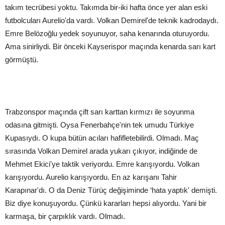
takım tecrübesi yoktu. Takımda bir-iki hafta önce yer alan eski
futbolcuları Aurelio'da vardı. Volkan Demirel'de teknik kadrodaydı.
Emre Belözoğlu yedek soyunuyor, saha kenarında oturuyordu.
Ama sinirliydi. Bir önceki Kayserispor maçında kenarda sarı kart
görmüştü.
Trabzonspor maçında çift sarı karttan kırmızı ile soyunma
odasına gitmişti. Oysa Fenerbahçe'nin tek umudu Türkiye
Kupasıydı. O kupa bütün acıları hafifletebilirdi. Olmadı. Maç
sırasında Volkan Demirel arada yukarı çıkıyor, indiğinde de
Mehmet Ekici'ye taktik veriyordu. Emre karışıyordu. Volkan
karışıyordu. Aurelio karışıyordu. En az karışanı Tahir
Karapınar'dı. O da Deniz Türüç değişiminde ‘hata yaptık' demişti.
Biz diye konuşuyordu. Çünkü kararları hepsi alıyordu. Yani bir
karmaşa, bir çarpıklık vardı. Olmadı.