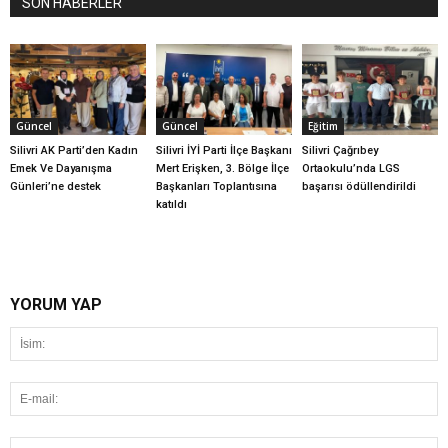
SON HABERLER
Güncel
Güncel
Eğitim
Silivri AK Parti’den Kadın
Silivri İYİ Parti İlçe Başkanı
Silivri Çağrıbey
Emek Ve Dayanışma
Mert Erişken, 3. Bölge İlçe
Ortaokulu’nda LGS
Günleri’ne destek
Başkanları Toplantısına
başarısı ödüllendirildi
katıldı
YORUM YAP