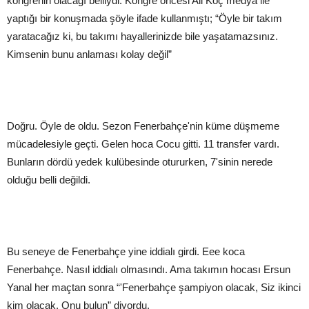
kongrenin olacağı belliydi. Kongre öncesi Ali Koç medya ile
yaptığı bir konuşmada şöyle ifade kullanmıştı; “Öyle bir takım
yaratacağız ki, bu takımı hayallerinizde bile yaşatamazsınız.
Kimsenin bunu anlaması kolay değil”
Doğru. Öyle de oldu. Sezon Fenerbahçe'nin küme düşmeme
mücadelesiyle geçti. Gelen hoca Cocu gitti. 11 transfer vardı.
Bunların dördü yedek kulübesinde otururken, 7'sinin nerede
olduğu belli değildi.
Bu seneye de Fenerbahçe yine iddialı girdi. Eee koca
Fenerbahçe. Nasıl iddialı olmasındı. Ama takımın hocası Ersun
Yanal her maçtan sonra “'Fenerbahçe şampiyon olacak, Siz ikinci
kim olacak. Onu bulun” diyordu.