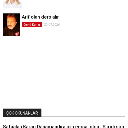
Arif olan ders alır
30.07.2026
Cemil Kenar
ÇOK OKUNANLAR
Safaalan Kararı Danamandıra için emsal oldu: 'Şimdi sıra