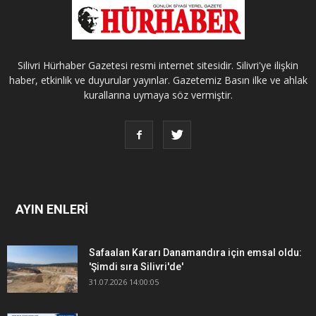
Silivri Hürhaber Gazetesi resmi internet sitesidir. Silivri'ye ilişkin
haber, etkinlik ve duyurular yayınlar. Gazetemiz Basın ilke ve ahlak
kurallarına uymaya söz vermiştir.
AYIN ENLERİ
Safaalan Kararı Danamandıra için emsal oldu:
'Şimdi sıra Silivri'de'
31.07.2026 14:00:05