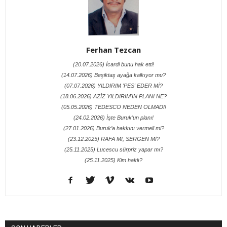
Ferhan Tezcan
(20.07.2026) İcardi bunu hak etti!
(14.07.2026) Beşiktaş ayağa kalkıyor mu?
(07.07.2026) YILDIRIM 'PES' EDER Mİ?
(18.06.2026) AZİZ YILDIRIM'IN PLANI NE?
(05.05.2026) TEDESCO NEDEN OLMADI!
(24.02.2026) İşte Buruk’un planı!
(27.01.2026) Buruk’a hakkını vermeli mi?
(23.12.2025) RAFA MI, SERGEN Mİ?
(25.11.2025) Lucescu sürpriz yapar mı?
(25.11.2025) Kim haklı?