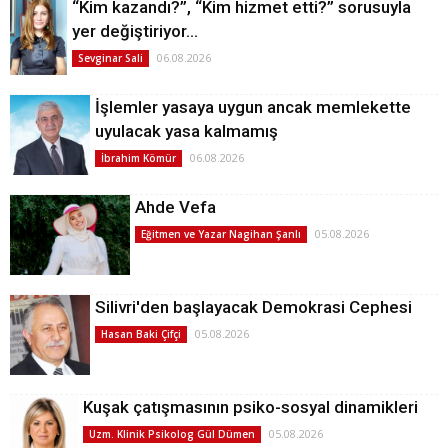
“Kim kazandı?”, “Kim hizmet etti?” sorusuyla
yer değiştiriyor…
06.08.2026
Sevginar Sali
İşlemler yasaya uygun ancak memlekette
uyulacak yasa kalmamış
06.08.2026
İbrahim Kömür
Ahde Vefa
05.08.2026
Eğitmen ve Yazar Nagihan Şanlı
Silivri'den başlayacak Demokrasi Cephesi
05.08.2026
Hasan Baki Çifçi
Kuşak çatışmasının psiko-sosyal dinamikleri
05.08.2026
Uzm. Klinik Psikolog Gül Dümen