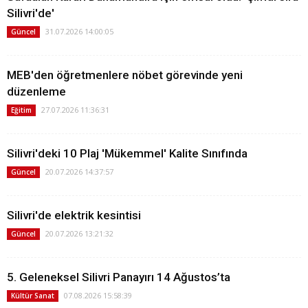
Silivri'de'
31.07.2026 14:00:05
Güncel
MEB'den öğretmenlere nöbet görevinde yeni
düzenleme
27.07.2026 11:36:31
Eğitim
Silivri'deki 10 Plaj 'Mükemmel' Kalite Sınıfında
20.07.2026 14:37:57
Güncel
Silivri'de elektrik kesintisi
20.07.2026 13:21:32
Güncel
5. Geleneksel Silivri Panayırı 14 Ağustos’ta
07.08.2026 15:58:39
Kültür Sanat