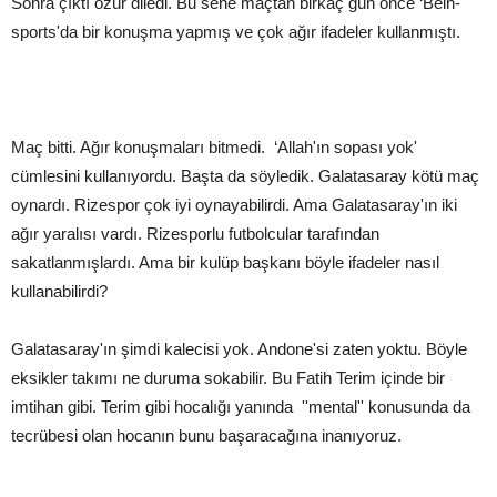
Sonra çıktı özür diledi. Bu sene maçtan birkaç gün önce ‘Bein-
sports'da bir konuşma yapmış ve çok ağır ifadeler kullanmıştı.
Maç bitti. Ağır konuşmaları bitmedi. ‘Allah'ın sopası yok'
cümlesini kullanıyordu. Başta da söyledik. Galatasaray kötü maç
oynardı. Rizespor çok iyi oynayabilirdi. Ama Galatasaray'ın iki
ağır yaralısı vardı. Rizesporlu futbolcular tarafından
sakatlanmışlardı. Ama bir kulüp başkanı böyle ifadeler nasıl
kullanabilirdi?
Galatasaray'ın şimdi kalecisi yok. Andone'si zaten yoktu. Böyle
eksikler takımı ne duruma sokabilir. Bu Fatih Terim içinde bir
imtihan gibi. Terim gibi hocalığı yanında ''mental'' konusunda da
tecrübesi olan hocanın bunu başaracağına inanıyoruz.