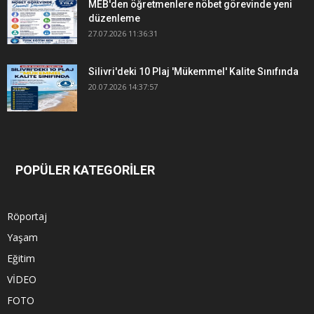
MEB'den öğretmenlere nöbet görevinde yeni
düzenleme
27.07.2026 11:36:31
Silivri'deki 10 Plaj 'Mükemmel' Kalite Sınıfında
20.07.2026 14:37:57
POPÜLER KATEGORİLER
Röportaj
Yaşam
Eğitim
VİDEO
FOTO