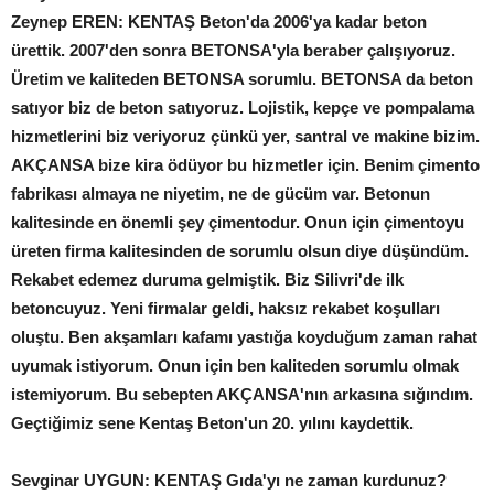
Zeynep EREN: KENTAŞ Beton'da 2006'ya kadar beton
ürettik. 2007'den sonra BETONSA'yla beraber çalışıyoruz.
Üretim ve kaliteden BETONSA sorumlu. BETONSA da beton
satıyor biz de beton satıyoruz. Lojistik, kepçe ve pompalama
hizmetlerini biz veriyoruz çünkü yer, santral ve makine bizim.
AKÇANSA bize kira ödüyor bu hizmetler için. Benim çimento
fabrikası almaya ne niyetim, ne de gücüm var. Betonun
kalitesinde en önemli şey çimentodur. Onun için çimentoyu
üreten firma kalitesinden de sorumlu olsun diye düşündüm.
Rekabet edemez duruma gelmiştik. Biz Silivri'de ilk
betoncuyuz. Yeni firmalar geldi, haksız rekabet koşulları
oluştu. Ben akşamları kafamı yastığa koyduğum zaman rahat
uyumak istiyorum. Onun için ben kaliteden sorumlu olmak
istemiyorum. Bu sebepten AKÇANSA'nın arkasına sığındım.
Geçtiğimiz sene Kentaş Beton'un 20. yılını kaydettik.
Sevginar UYGUN: KENTAŞ
Gıda'yı ne zaman kurdunuz?