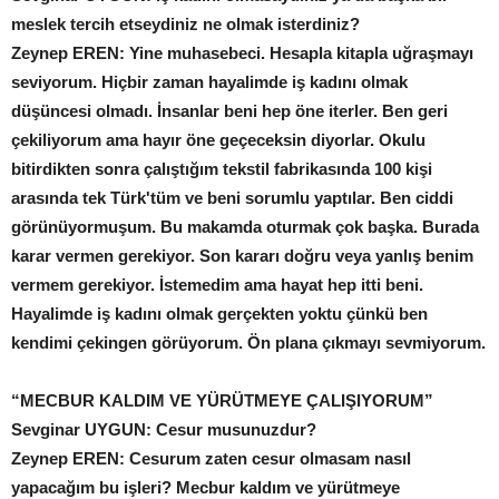
meslek tercih etseydiniz ne olmak isterdiniz?
Zeynep EREN: Yine muhasebeci. Hesapla kitapla uğraşmayı
seviyorum. Hiçbir zaman hayalimde iş kadını olmak
düşüncesi olmadı. İnsanlar beni hep öne iterler. Ben geri
çekiliyorum ama hayır öne geçeceksin diyorlar. Okulu
bitirdikten sonra çalıştığım tekstil fabrikasında 100 kişi
arasında tek Türk'tüm ve beni sorumlu yaptılar. Ben ciddi
görünüyormuşum. Bu makamda oturmak çok başka. Burada
karar vermen gerekiyor. Son kararı doğru veya yanlış benim
vermem gerekiyor. İstemedim ama hayat hep itti beni.
Hayalimde iş kadını olmak gerçekten yoktu çünkü ben
kendimi çekingen görüyorum. Ön plana çıkmayı sevmiyorum.
“MECBUR KALDIM VE
YÜRÜTMEYE ÇALIŞIYORUM”
Sevginar UYGUN: Cesur musunuzdur?
Zeynep EREN: Cesurum zaten cesur olmasam nasıl
yapacağım bu işleri? Mecbur kaldım ve yürütmeye