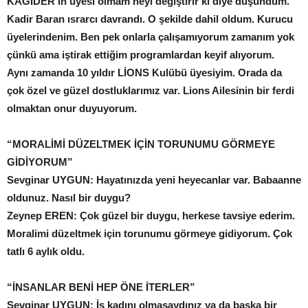
KAGİDER'in üyesi olmam neyi değiştirir ki diye düşündüm.
Kadir Baran ısrarcı davrandı. O şekilde dahil oldum. Kurucu
üyelerindenim. Ben pek onlarla çalışamıyorum zamanım yok
çünkü ama iştirak ettiğim programlardan keyif alıyorum.
Aynı zamanda 10 yıldır LİONS Kulübü üyesiyim. Orada da
çok özel ve güzel dostluklarımız var. Lions Ailesinin bir ferdi
olmaktan onur duyuyorum.
“MORALİMİ DÜZELTMEK İÇİN
TORUNUMU GÖRMEYE
GİDİYORUM”
Sevginar UYGUN: Hayatınızda yeni heyecanlar var. Babaanne
oldunuz. Nasıl bir duygu?
Zeynep EREN: Çok güzel bir duygu, herkese tavsiye ederim.
Moralimi düzeltmek için torunumu görmeye gidiyorum. Çok
tatlı 6 aylık oldu.
“İNSANLAR
BENİ HEP
ÖNE
İTERLER”
Sevginar UYGUN: İş kadını olmasaydınız ya da başka bir