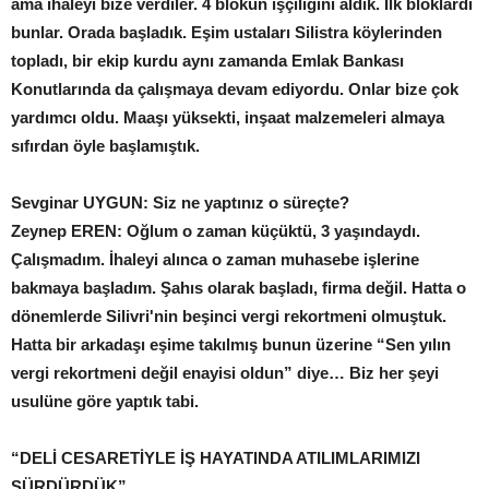
ama ihaleyi bize verdiler. 4 blokun işçiliğini aldık. İlk bloklardı
bunlar. Orada başladık. Eşim ustaları Silistra köylerinden
topladı, bir ekip kurdu aynı zamanda Emlak Bankası
Konutlarında da çalışmaya devam ediyordu. Onlar bize çok
yardımcı oldu. Maaşı yüksekti, inşaat malzemeleri almaya
sıfırdan öyle başlamıştık.
Sevginar UYGUN: Siz ne yaptınız o süreçte?
Zeynep EREN: Oğlum o zaman küçüktü, 3 yaşındaydı.
Çalışmadım. İhaleyi alınca o zaman muhasebe işlerine
bakmaya başladım. Şahıs olarak başladı, firma değil. Hatta o
dönemlerde Silivri'nin beşinci vergi rekortmeni olmuştuk.
Hatta bir arkadaşı eşime takılmış bunun üzerine “Sen yılın
vergi rekortmeni değil enayisi oldun” diye… Biz her şeyi
usulüne göre yaptık tabi.
“DELİ CESARETİYLE İŞ HAYATINDA
ATILIMLARIMIZI
SÜRDÜRDÜK”