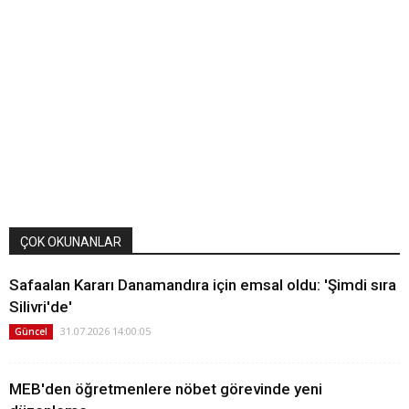
ÇOK OKUNANLAR
Safaalan Kararı Danamandıra için emsal oldu: 'Şimdi sıra
Silivri'de'
31.07.2026 14:00:05
Güncel
MEB'den öğretmenlere nöbet görevinde yeni