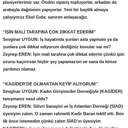
plasiyerlerimiz var. Önden sipariş topluyorlar, arkadan da
arabayla dağıtımını yapıyorlar. Yeni bir bayilik almaya
çalışıyoruz Ekol Gıda; sanırım anlaşacağız.
“İŞİN MALİ TARAFINA
ÇOK DİKKAT EDERİM”
Sevginar UYGUN: İş hayatında şunları asla yapmam ya da
şunlara çok dikkat ediyorum dediğiniz konular var mı?
Zeynep EREN: İşin mali tarafına çok dikkat ederim çünkü ipin
ucunu kaçırırsan hiçbir şey yapamazsın ve sana da kimse
yardımcı olamaz.
“KAGİDER'DE OLMAKTAN
KEYİF ALIYORUM”
Sevginar UYGUN: Kadın Girişimciler Derneğiyle
(KAGİDER)
tanışmanız nasıl oldu?
Zeynep EREN: Silivri Sanayici ve İş Adamları Derneği (SİAD)
üyesiyim zaten. O zaman rahmetli Kadir Baran teklif etti. Ben
ilk önce istemedim çünkü zaten SİAD'ın üyesiyim