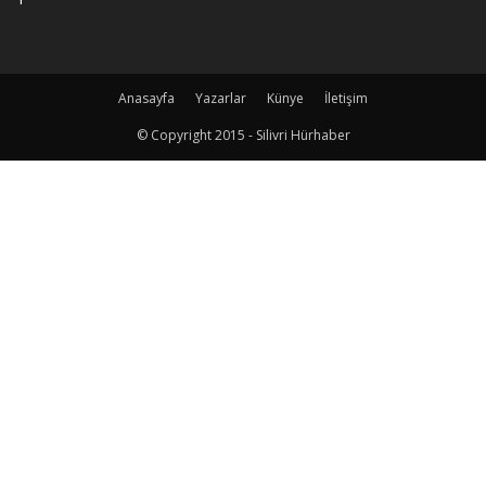
Anasayfa
Yazarlar
Künye
İletişim
© Copyright 2015 - Silivri Hürhaber