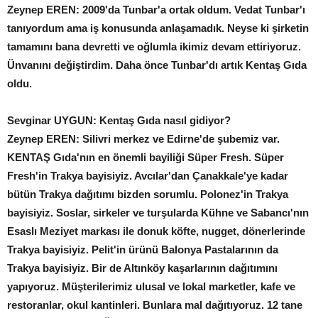
Zeynep EREN: 2009'da Tunbar'a ortak oldum. Vedat Tunbar'ı
tanıyordum ama iş konusunda anlaşamadık. Neyse ki şirketin
tamamını bana devretti ve oğlumla ikimiz devam ettiriyoruz.
Ünvanını değiştirdim. Daha önce Tunbar'dı artık Kentaş Gıda
oldu.
Sevginar UYGUN: Kentaş Gıda nasıl gidiyor?
Zeynep EREN: Silivri merkez ve Edirne'de şubemiz var.
KENTAŞ Gıda'nın en önemli bayiliği Süper Fresh. Süper
Fresh'in Trakya bayisiyiz. Avcılar'dan Çanakkale'ye kadar
bütün Trakya dağıtımı bizden sorumlu. Polonez'in Trakya
bayisiyiz. Soslar, sirkeler ve turşularda Kühne ve Sabancı'nın
Esaslı Meziyet markası ile donuk köfte, nugget, dönerlerinde
Trakya bayisiyiz. Pelit'in ürünü Balonya Pastalarının da
Trakya bayisiyiz. Bir de Altınköy kaşarlarının dağıtımını
yapıyoruz. Müşterilerimiz ulusal ve lokal marketler, kafe ve
restoranlar, okul kantinleri. Bunlara mal dağıtıyoruz. 12 tane