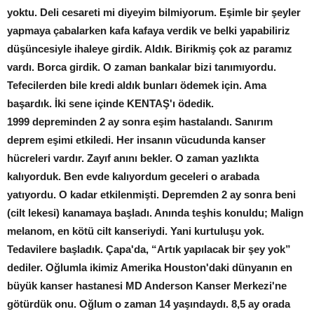
yoktu. Deli cesareti mi diyeyim bilmiyorum. Eşimle bir şeyler
yapmaya çabalarken kafa kafaya verdik ve belki yapabiliriz
düşüncesiyle ihaleye girdik. Aldık. Birikmiş çok az paramız
vardı. Borca girdik. O zaman bankalar bizi tanımıyordu.
Tefecilerden bile kredi aldık bunları ödemek için. Ama
başardık. İki sene içinde KENTAŞ'ı ödedik.
1999 depreminden 2 ay sonra eşim hastalandı. Sanırım
deprem eşimi etkiledi. Her insanın vücudunda kanser
hücreleri vardır. Zayıf anını bekler. O zaman yazlıkta
kalıyorduk. Ben evde kalıyordum geceleri o arabada
yatıyordu. O kadar etkilenmişti. Depremden 2 ay sonra beni
(cilt lekesi) kanamaya başladı. Anında teşhis konuldu; Malign
melanom, en kötü cilt kanseriydi. Yani kurtuluşu yok.
Tedavilere başladık. Çapa'da, “Artık yapılacak bir şey yok”
dediler. Oğlumla ikimiz Amerika Houston'daki dünyanın en
büyük kanser hastanesi MD Anderson Kanser Merkezi'ne
götürdük onu. Oğlum o zaman 14 yaşındaydı. 8,5 ay orada