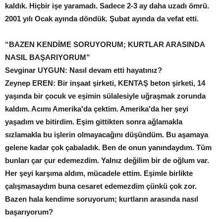
kaldık. Hiçbir işe yaramadı. Sadece 2-3 ay daha uzadı ömrü.
2001 yılı Ocak ayında döndük. Şubat ayında da vefat etti.
“BAZEN KENDİME SORUYORUM; KURTLAR
ARASINDA
NASIL BAŞARIYORUM”
Sevginar UYGUN: Nasıl devam etti hayatınız?
Zeynep EREN: Bir inşaat şirketi, KENTAŞ beton şirketi, 14
yaşında bir çocuk ve eşimin sülalesiyle uğraşmak zorunda
kaldım. Acımı Amerika'da çektim. Amerika'da her şeyi
yaşadım ve bitirdim. Eşim gittikten sonra ağlamakla
sızlamakla bu işlerin olmayacağını düşündüm. Bu aşamaya
gelene kadar çok çabaladık. Ben de onun yanındaydım. Tüm
bunları çar çur edemezdim. Yalnız değilim bir de oğlum var.
Her şeyi karşıma aldım, mücadele ettim. Eşimle birlikte
çalışmasaydım buna cesaret edemezdim çünkü çok zor.
Bazen hala kendime soruyorum; kurtların arasında nasıl
başarıyorum?