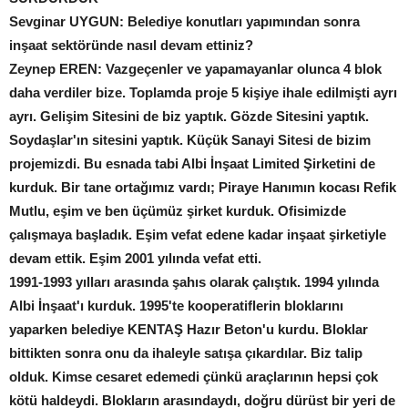
Sevginar UYGUN: Belediye konutları yapımından sonra
inşaat sektöründe nasıl devam ettiniz?
Zeynep EREN: Vazgeçenler ve yapamayanlar olunca 4 blok
daha verdiler bize. Toplamda proje 5 kişiye ihale edilmişti ayrı
ayrı. Gelişim Sitesini de biz yaptık. Gözde Sitesini yaptık.
Soydaşlar'ın sitesini yaptık. Küçük Sanayi Sitesi de bizim
projemizdi. Bu esnada tabi Albi İnşaat Limited Şirketini de
kurduk. Bir tane ortağımız vardı; Piraye Hanımın kocası Refik
Mutlu, eşim ve ben üçümüz şirket kurduk. Ofisimizde
çalışmaya başladık. Eşim vefat edene kadar inşaat şirketiyle
devam ettik. Eşim 2001 yılında vefat etti.
1991-1993 yılları arasında şahıs olarak çalıştık. 1994 yılında
Albi İnşaat'ı kurduk. 1995'te kooperatiflerin bloklarını
yaparken belediye KENTAŞ Hazır Beton'u kurdu. Bloklar
bittikten sonra onu da ihaleyle satışa çıkardılar. Biz talip
olduk. Kimse cesaret edemedi çünkü araçlarının hepsi çok
kötü haldeydi. Blokların arasındaydı, doğru dürüst bir yeri de