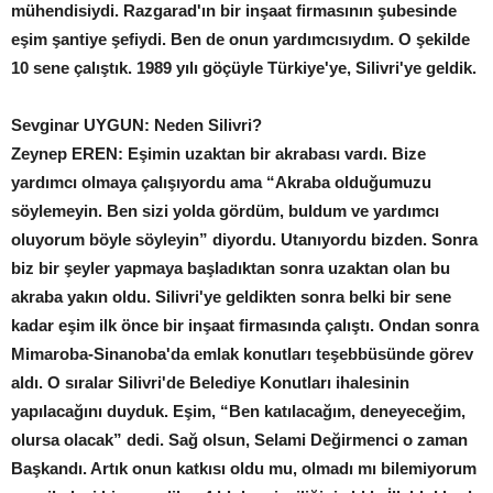
mühendisiydi. Razgarad'ın bir inşaat firmasının şubesinde
eşim şantiye şefiydi. Ben de onun yardımcısıydım. O şekilde
10 sene çalıştık. 1989 yılı göçüyle Türkiye'ye, Silivri'ye geldik.
Sevginar UYGUN: Neden Silivri?
Zeynep EREN: Eşimin uzaktan bir akrabası vardı. Bize
yardımcı olmaya çalışıyordu ama “Akraba olduğumuzu
söylemeyin. Ben sizi yolda gördüm, buldum ve yardımcı
oluyorum böyle söyleyin” diyordu. Utanıyordu bizden. Sonra
biz bir şeyler yapmaya başladıktan sonra uzaktan olan bu
akraba yakın oldu. Silivri'ye geldikten sonra belki bir sene
kadar eşim ilk önce bir inşaat firmasında çalıştı. Ondan sonra
Mimaroba-Sinanoba'da emlak konutları teşebbüsünde görev
aldı. O sıralar Silivri'de Belediye Konutları ihalesinin
yapılacağını duyduk. Eşim, “Ben katılacağım, deneyeceğim,
olursa olacak” dedi. Sağ olsun, Selami Değirmenci o zaman
Başkandı. Artık onun katkısı oldu mu, olmadı mı bilemiyorum