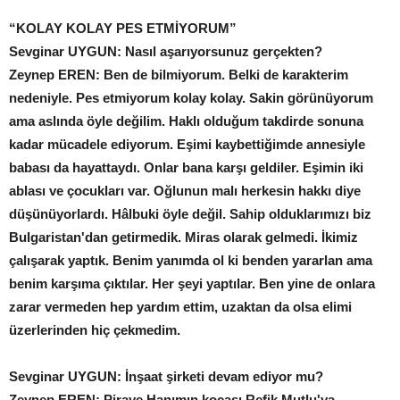
“KOLAY KOLAY PES ETMİYORUM”
Sevginar UYGUN: Nasıl aşarıyorsunuz gerçekten?
Zeynep EREN: Ben de bilmiyorum. Belki de karakterim
nedeniyle. Pes etmiyorum kolay kolay. Sakin görünüyorum
ama aslında öyle değilim. Haklı olduğum takdirde sonuna
kadar mücadele ediyorum. Eşimi kaybettiğimde annesiyle
babası da hayattaydı. Onlar bana karşı geldiler. Eşimin iki
ablası ve çocukları var. Oğlunun malı herkesin hakkı diye
düşünüyorlardı. Hâlbuki öyle değil. Sahip olduklarımızı biz
Bulgaristan'dan getirmedik. Miras olarak gelmedi. İkimiz
çalışarak yaptık. Benim yanımda ol ki benden yararlan ama
benim karşıma çıktılar. Her şeyi yaptılar. Ben yine de onlara
zarar vermeden hep yardım ettim, uzaktan da olsa elimi
üzerlerinden hiç çekmedim.
Sevginar UYGUN: İnşaat şirketi devam ediyor mu?
Zeynep EREN: Piraye Hanımın kocası Refik Mutlu'ya