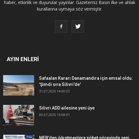
haber, etkinlik ve duyurular yayınlar. Gazetemiz Basın ilke ve ahlak
kurallarına uymaya söz vermiştir.
AYIN ENLERİ
Safaalan Kararı Danamandıra için emsal oldu:
'Şimdi sıra Silivri'de'
31.07.2026 14:00:05
Silivri ADD ailesine yeni üye
09.07.2026 16:08:01
MEB'den öğretmenlere nöbet görevinde yeni