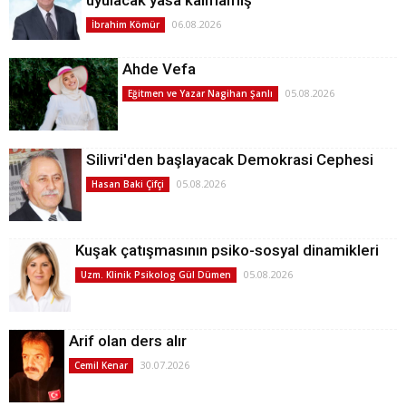
uyulacak yasa kalmamış
06.08.2026
İbrahim Kömür
Ahde Vefa
05.08.2026
Eğitmen ve Yazar Nagihan Şanlı
Silivri'den başlayacak Demokrasi Cephesi
05.08.2026
Hasan Baki Çifçi
Kuşak çatışmasının psiko-sosyal dinamikleri
05.08.2026
Uzm. Klinik Psikolog Gül Dümen
Arif olan ders alır
30.07.2026
Cemil Kenar