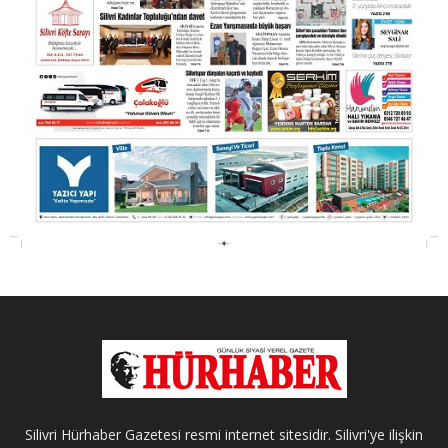
Silivri Hürhaber Gazetesi resmi internet sitesidir. Silivri'ye ilişkin