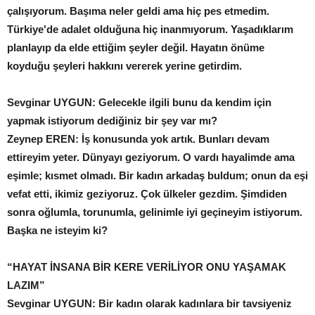
çalışıyorum. Başıma neler geldi ama hiç pes etmedim.
Türkiye'de adalet olduğuna hiç inanmıyorum. Yaşadıklarım
planlayıp da elde ettiğim şeyler değil. Hayatın önüme
koyduğu şeyleri hakkını vererek yerine getirdim.
Sevginar UYGUN: Gelecekle ilgili bunu da kendim için
yapmak istiyorum dediğiniz bir şey var mı?
Zeynep EREN: İş konusunda yok artık. Bunları devam
ettireyim yeter. Dünyayı geziyorum. O vardı hayalimde ama
eşimle; kısmet olmadı. Bir kadın arkadaş buldum; onun da eşi
vefat etti, ikimiz geziyoruz. Çok ülkeler gezdim. Şimdiden
sonra oğlumla, torunumla, gelinimle iyi geçineyim istiyorum.
Başka ne isteyim ki?
“HAYAT İNSANA BİR KERE
VERİLİYOR ONU YAŞAMAK
LAZIM”
Sevginar UYGUN: Bir kadın olarak kadınlara bir tavsiyeniz