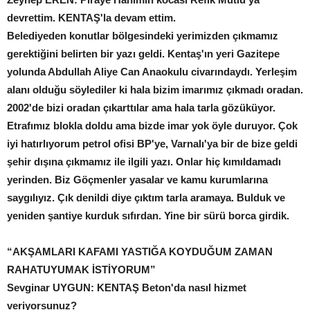
devrettim. KENTAŞ'la devam ettim.
Belediyeden konutlar bölgesindeki yerimizden çıkmamız
gerektiğini belirten bir yazı geldi. Kentaş'ın yeri Gazitepe
yolunda Abdullah Aliye Can Anaokulu civarındaydı. Yerleşim
alanı olduğu söylediler ki hala bizim imarımız çıkmadı oradan.
2002'de bizi oradan çıkarttılar ama hala tarla gözüküyor.
Etrafımız blokla doldu ama bizde imar yok öyle duruyor. Çok
iyi hatırlıyorum petrol ofisi BP'ye, Varnalı'ya bir de bize geldi
şehir dışına çıkmamız ile ilgili yazı. Onlar hiç kımıldamadı
yerinden. Biz Göçmenler yasalar ve kamu kurumlarına
saygılıyız. Çık denildi diye çıktım tarla aramaya. Bulduk ve
yeniden şantiye kurduk sıfırdan. Yine bir sürü borca girdik.
“AKŞAMLARI KAFAMI YASTIĞA
KOYDUĞUM ZAMAN
RAHAT
UYUMAK İSTİYORUM”
Sevginar UYGUN: KENTAŞ Beton'da nasıl
hizmet
veriyorsunuz?