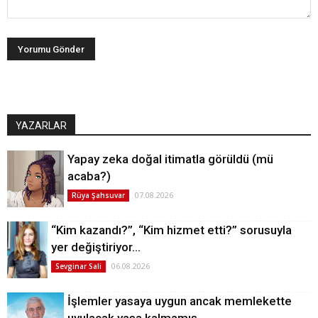
YAZARLAR
Yapay zeka doğal itimatla görüldü (mü
acaba?)
07.08.2026
Rüya Şahsuvar
“Kim kazandı?”, “Kim hizmet etti?” sorusuyla
yer değiştiriyor…
06.08.2026
Sevginar Sali
İşlemler yasaya uygun ancak memlekette