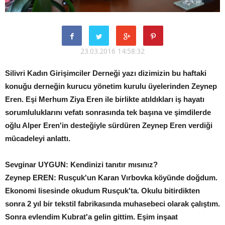
23.03.2016 14:58:32
Silivri Kadın Girişimciler Derneği yazı dizimizin bu haftaki
konuğu derneğin kurucu yönetim kurulu üyelerinden Zeynep
Eren. Eşi Merhum Ziya Eren ile birlikte atıldıkları iş hayatı
sorumluluklarını vefatı sonrasında tek başına ve şimdilerde
oğlu Alper Eren'in desteğiyle sürdüren Zeynep Eren verdiği
mücadeleyi anlattı.
Sevginar UYGUN: Kendinizi
tanıtır mısınız?
Zeynep EREN: Rusçuk'un Karan Vırbovka köyünde doğdum.
Ekonomi lisesinde okudum Rusçuk'ta. Okulu bitirdikten
sonra 2 yıl bir tekstil fabrikasında muhasebeci olarak çalıştım.
Sonra evlendim Kubrat'a gelin gittim. Eşim inşaat