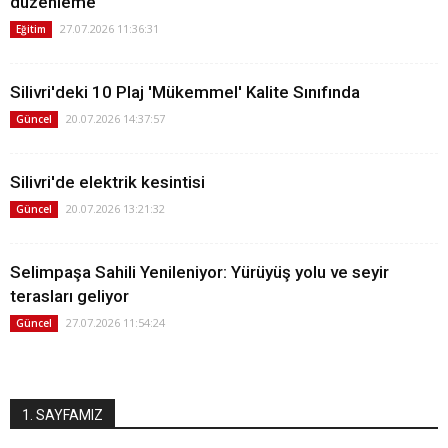
düzenleme
27.07.2026 11:36:31
Eğitim
Silivri'deki 10 Plaj 'Mükemmel' Kalite Sınıfında
20.07.2026 14:37:57
Güncel
Silivri'de elektrik kesintisi
20.07.2026 13:21:32
Güncel
Selimpaşa Sahili Yenileniyor: Yürüyüş yolu ve seyir
terasları geliyor
27.07.2026 11:54:24
Güncel
1. SAYFAMIZ