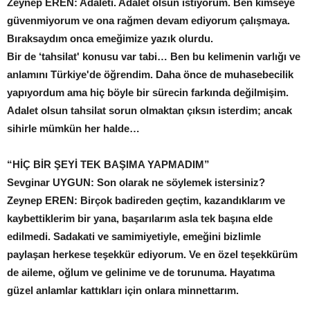
Zeynep EREN: Adaleti. Adalet olsun istiyorum. Ben kimseye
güvenmiyorum ve ona rağmen devam ediyorum çalışmaya.
Bıraksaydım onca emeğimize yazık olurdu.
Bir de ‘tahsilat' konusu var tabi… Ben bu kelimenin varlığı ve
anlamını Türkiye'de öğrendim. Daha önce de muhasebecilik
yapıyordum ama hiç böyle bir sürecin farkında değilmişim.
Adalet olsun tahsilat sorun olmaktan çıksın isterdim; ancak
sihirle mümkün her halde…
“HİÇ BİR ŞEYİ
TEK BAŞIMA
YAPMADIM”
Sevginar UYGUN: Son olarak ne söylemek istersiniz?
Zeynep EREN: Birçok badireden geçtim, kazandıklarım ve
kaybettiklerim bir yana, başarılarım asla tek başına elde
edilmedi. Sadakati ve samimiyetiyle, emeğini bizlimle
paylaşan herkese teşekkür ediyorum. Ve en özel teşekkürüm
de aileme, oğlum ve gelinime ve de torunuma. Hayatıma
güzel anlamlar kattıkları için onlara minnettarım.