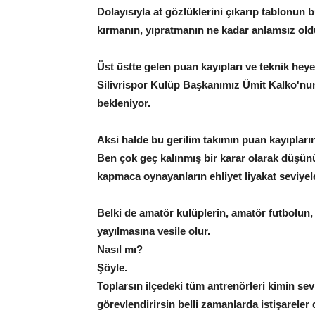
Dolayısıyla at gözlüklerini çıkarıp tablonun
kırmanın, yıpratmanın ne kadar anlamsız ol
Üst üstte gelen puan kayıpları ve teknik heyet
Silivrispor Kulüp Başkanımız Ümit Kalko'nun
bekleniyor.
Aksi halde bu gerilim takımın puan kayıpları
Ben çok geç kalınmış bir karar olarak düşü
kapmaca oynayanların ehliyet liyakat seviyel
Belki de amatör kulüplerin, amatör futbolun, 
yayılmasına vesile olur.
Nasıl mı?
Şöyle.
Toplarsın ilçedeki tüm antrenörleri kimin sev
görevlendirirsin belli zamanlarda istişareler d