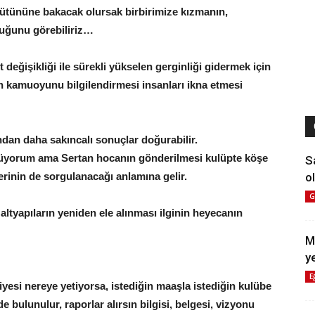
 bütününe bakacak olursak birbirimize kızmanın,
duğunu görebiliriz…
 değişikliği ile sürekli yükselen gerginliği gidermek için
 kamuoyunu bilgilendirmesi insanları ikna etmesi
ndan daha sakıncalı sonuçlar doğurabilir.
nüyorum ama Sertan hocanın gönderilmesi kulüpte köşe
S
ol
erinin de sorgulanacağı anlamına gelir.
G
altyapıların yeniden ele alınması ilginin heyecanın
M
y
E
iyesi nereye yetiyorsa, istediğin maaşla istediğin kulübe
e bulunulur, raporlar alırsın bilgisi, belgesi, vizyonu