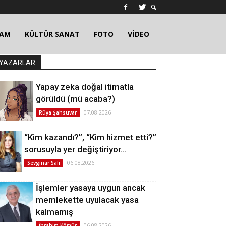
ŞAM
KÜLTÜR SANAT
FOTO
VİDEO
YAZARLAR
Yapay zeka doğal itimatla
görüldü (mü acaba?)
07.08.2026
Rüya Şahsuvar
“Kim kazandı?”, “Kim hizmet etti?”
sorusuyla yer değiştiriyor…
06.08.2026
Sevginar Sali
İşlemler yasaya uygun ancak
memlekette uyulacak yasa
kalmamış
06.08.2026
İbrahim Kömür