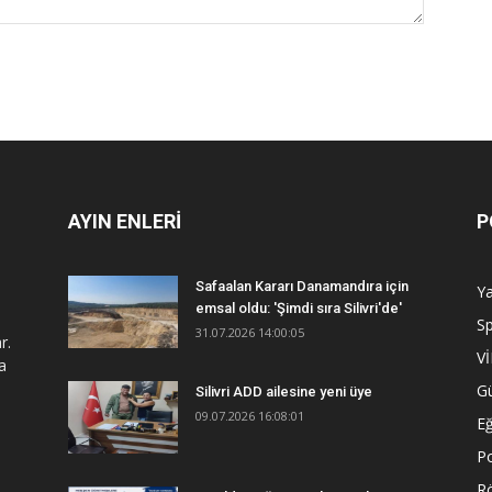
AYIN ENLERİ
P
Safaalan Kararı Danamandıra için
Y
emsal oldu: 'Şimdi sıra Silivri'de'
S
31.07.2026 14:00:05
r.
V
a
G
Silivri ADD ailesine yeni üye
09.07.2026 16:08:01
Eğ
Po
R