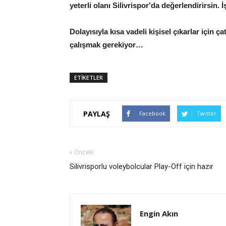
yeterli olanı Silivrispor'da değerlendirirsin
Dolayısıyla kısa vadeli kişisel çıkarlar için 
çalışmak gerekiyor…
ETİKETLER
PAYLAŞ
Facebook
Twitter
« Önceki
Silivrisporlu voleybolcular Play-Off için hazır
Engin Akın