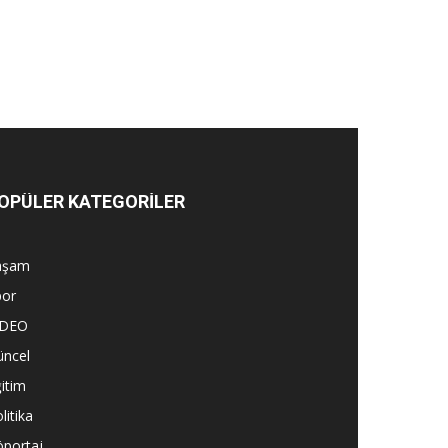
OPÜLER KATEGORİLER
aşam
por
İDEO
üncel
itim
litika
öportaj