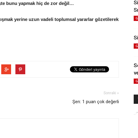
S
. İşte bunu yapmak hiç de zor değil…
S
G
çatışmak yerine uzun vadeli toplumsal yararlar gözetilerek
Si
G
S
ve
G
Sonraki »
Şen: 1 puan çok değerli