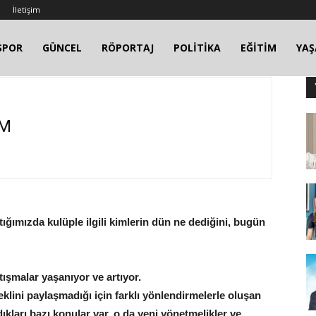
İletişim
SPOR
GÜNCEL
RÖPORTAJ
POLİTİKA
EĞİTİM
YA
IM
tığımızda kulüple ilgili kimlerin dün ne dediğini, bugün
tışmalar yaşanıyor ve artıyor.
n şeklini paylaşmadığı için farklı yönlendirmelerle oluşan
dıkları bazı konular var, o da yeni yönetmelikler ve