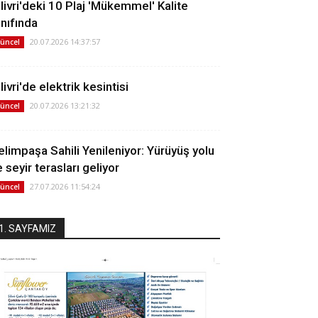
ilivri'deki 10 Plaj 'Mükemmel' Kalite
ınıfında
20.07.2026 14:37:57
üncel
livri'de elektrik kesintisi
20.07.2026 13:21:32
üncel
elimpaşa Sahili Yenileniyor: Yürüyüş yolu
 seyir terasları geliyor
27.07.2026 11:54:24
üncel
1. SAYFAMIZ