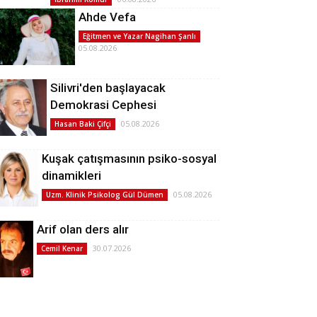
Ahde Vefa
Eğitmen ve Yazar Nagihan Şanlı
05.08.2026
Silivri'den başlayacak
Demokrasi Cephesi
05.08.2026
Hasan Baki Çifçi
Kuşak çatışmasının psiko-sosyal
dinamikleri
05.08.2026
Uzm. Klinik Psikolog Gül Dümen
Arif olan ders alır
30.07.2026
Cemil Kenar