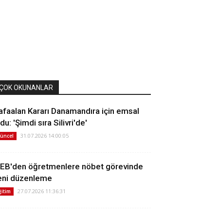
ÇOK OKUNANLAR
afaalan Kararı Danamandıra için emsal
du: 'Şimdi sıra Silivri'de'
31.07.2026 14:00:05
üncel
EB'den öğretmenlere nöbet görevinde
eni düzenleme
27.07.2026 11:36:31
ğitim