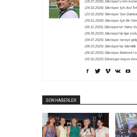
(18.07.2026) Silivrispor'u kim kurt
(24.02.2026) Silivrispor İçin Asıl Te
(23.02.2026) Silivrispor Son Dakik
(09.01.2026) Silivrispor İçin Bir O
(06.11.2025) Silivrispor’un Yalnız
(09.09.2025) Silivrispor’da lige zor
(04.07.2025) Silivrispor nereye gidi
(08.03.2025) Silivrispor’da Silivrilil
(06.02.2025) Silivrispor Balıkesir'i 
(05.02.2025) Etimesgut maçını kena
SON HABERLER