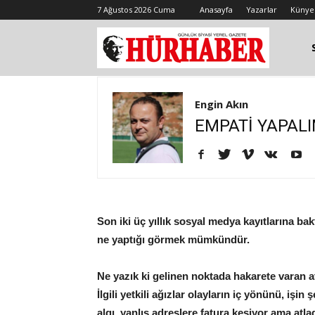
7 Ağustos 2026 Cuma
Anasayfa
Yazarlar
Künye
Engin Akın
EMPATİ YAPAL
Son iki üç yıllık sosyal medya kayıtlarına bak
ne yaptığı görmek mümkündür.
Ne yazık ki gelinen noktada hakarete varan a
İlgili yetkili ağızlar olayların iç yönünü, işi
algı, yanlış adreslere fatura kesiyor ama atla