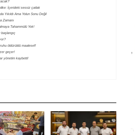
aracak?
hlike: İçerideki sessiz çatlak
ada Yıkıldı Ama Yolun Sonu Değil
lma Zamanı
 Kalmaya Tahammülü Yok!
lu başlangıç
yor?
ik ruhu öldürüldü maalesef!
ezer geçer!
r yönetim kaybetti!