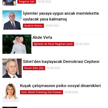
06.08.2026
Sevginar Sali
İşlemler yasaya uygun ancak memlekette
uyulacak yasa kalmamış
06.08.2026
İbrahim Kömür
Ahde Vefa
05.08.2026
Eğitmen ve Yazar Nagihan Şanlı
Silivri'den başlayacak Demokrasi Cephesi
05.08.2026
Hasan Baki Çifçi
Kuşak çatışmasının psiko-sosyal dinamikleri
05.08.2026
Uzm. Klinik Psikolog Gül Dümen