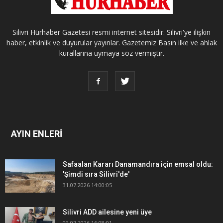
Silivri Hürhaber Gazetesi resmi internet sitesidir. Silivri'ye ilişkin
haber, etkinlik ve duyurular yayınlar. Gazetemiz Basın ilke ve ahlak
kurallarına uymaya söz vermiştir.
AYIN ENLERİ
Safaalan Kararı Danamandıra için emsal oldu:
'Şimdi sıra Silivri'de'
31.07.2026 14:00:05
Silivri ADD ailesine yeni üye
09.07.2026 16:08:01