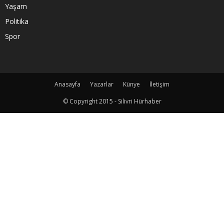
Yaşam
Politika
Spor
Anasayfa
Yazarlar
Künye
İletişim
© Copyright 2015 - Silivri Hürhaber