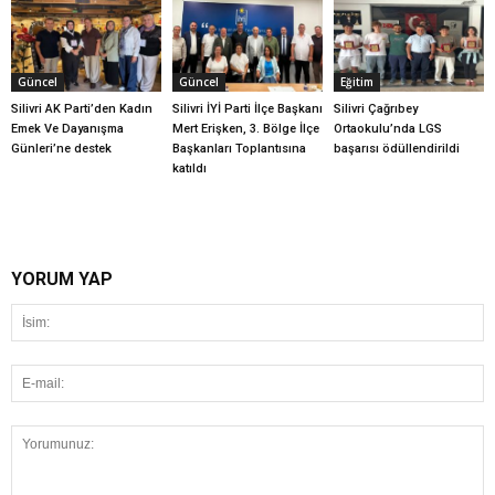
Güncel
Güncel
Eğitim
Silivri AK Parti’den Kadın
Silivri İYİ Parti İlçe Başkanı
Silivri Çağrıbey
Emek Ve Dayanışma
Mert Erişken, 3. Bölge İlçe
Ortaokulu’nda LGS
Günleri’ne destek
Başkanları Toplantısına
başarısı ödüllendirildi
katıldı
YORUM YAP