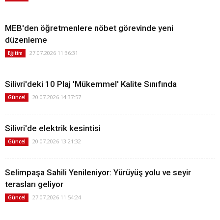
MEB'den öğretmenlere nöbet görevinde yeni
düzenleme
27.07.2026 11:36:31
Eğitim
Silivri'deki 10 Plaj 'Mükemmel' Kalite Sınıfında
20.07.2026 14:37:57
Güncel
Silivri'de elektrik kesintisi
20.07.2026 13:21:32
Güncel
Selimpaşa Sahili Yenileniyor: Yürüyüş yolu ve seyir
terasları geliyor
27.07.2026 11:54:24
Güncel