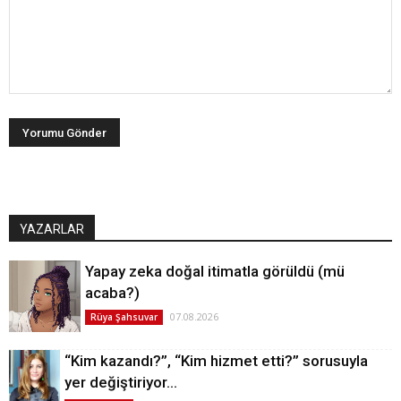
YAZARLAR
Yapay zeka doğal itimatla görüldü (mü
acaba?)
07.08.2026
Rüya Şahsuvar
“Kim kazandı?”, “Kim hizmet etti?” sorusuyla
yer değiştiriyor…