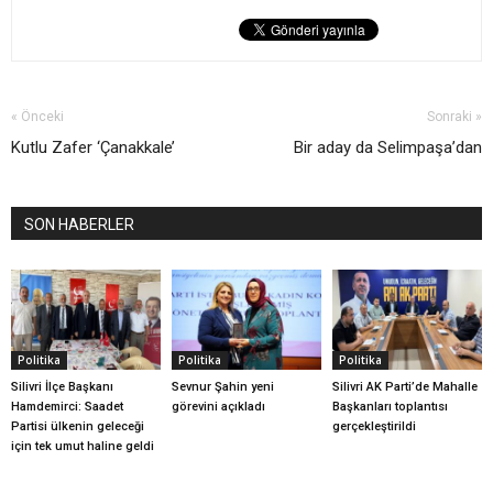
« Önceki
Sonraki »
Kutlu Zafer ‘Çanakkale’
Bir aday da Selimpaşa’dan
SON HABERLER
Politika
Politika
Politika
Silivri İlçe Başkanı
Sevnur Şahin yeni
Silivri AK Parti’de Mahalle
Hamdemirci: Saadet
görevini açıkladı
Başkanları toplantısı
Partisi ülkenin geleceği
gerçekleştirildi
için tek umut haline geldi