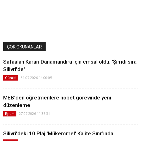
ÇOK OKUNANLAR
Safaalan Kararı Danamandıra için emsal oldu: 'Şimdi sıra
Silivri'de'
31.07.2026 14:00:05
Güncel
MEB'den öğretmenlere nöbet görevinde yeni
düzenleme
27.07.2026 11:36:31
Eğitim
Silivri'deki 10 Plaj 'Mükemmel' Kalite Sınıfında