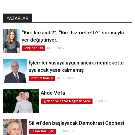
YAZARLAR
“Kim kazandı?”, “Kim hizmet etti?” sorusuyla
yer değiştiriyor…
06.08.2026
Sevginar Sali
İşlemler yasaya uygun ancak memlekette
uyulacak yasa kalmamış
06.08.2026
İbrahim Kömür
Ahde Vefa
05.08.2026
Eğitmen ve Yazar Nagihan Şanlı
Silivri'den başlayacak Demokrasi Cephesi
05.08.2026
Hasan Baki Çifçi