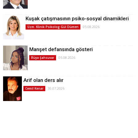
Kuşak çatışmasının psiko-sosyal dinamikleri
05.08.2026
Uzm. Klinik Psikolog Gül Dümen
Manşet defansında gösteri
05.08.2026
Rüya Şahsuvar
Arif olan ders alır
30.07.2026
Cemil Kenar