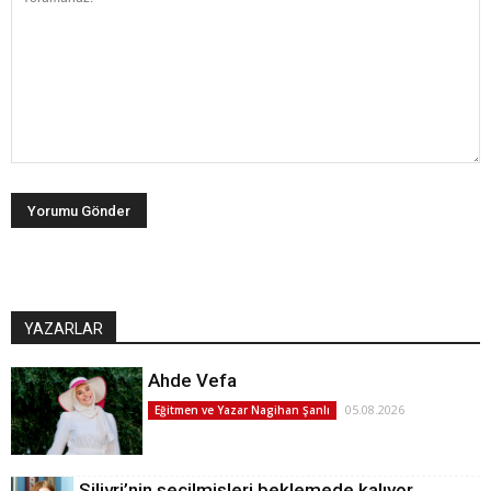
YAZARLAR
Ahde Vefa
05.08.2026
Eğitmen ve Yazar Nagihan Şanlı
Silivri’nin seçilmişleri beklemede kalıyor