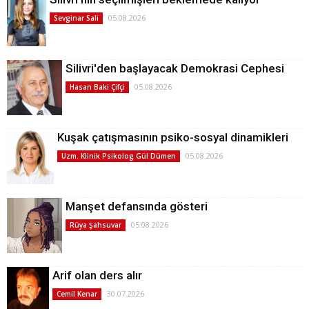
05.08.2026
Sevginar Sali
Silivri'den başlayacak Demokrasi Cephesi
05.08.2026
Hasan Baki Çifçi
Kuşak çatışmasının psiko-sosyal dinamikleri
05.08.2026
Uzm. Klinik Psikolog Gül Dümen
Manşet defansında gösteri
05.08.2026
Rüya Şahsuvar
Arif olan ders alır
30.07.2026
Cemil Kenar