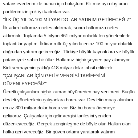
vatanseverlerimizle bunun için buluştum. 6'lı masayı oluşturan
partilerimizin çok iyi kadroları var.
"İLK ÜÇ YILDA 100 MİLYAR DOLAR YATIRIM GETİRECEĞİZ"
İlk adım halkımıza nefes aldırmak, sonra halkımıza nefes
aldırmak. Toplamda 5 trilyon 461 milyar dolarlık fon yönetenlerle
toplantılar yaptım. İktidarın ilk üç yılında en az 100 milyar dolarlık
doğrudan yatırım getireceğiz. Türkiye büyük kaynaklara ve büyük
potansiyele sahip bir ülke. Halkımız hiçbir şeyden pay alamıyor.
Kirli sermayenin çaldığı 418 milyar dolar tahsil edilecek.
"ÇALIŞANLAR İÇİN GELİR VERGİSİ TARİFESİNİ
DÜZENLEYECEĞİZ"
Ücretli çalışanlara hiçbir zaman büyümeden pay verilmedi. Bugün
devleti yönetenlerin çalışanlara borcu var. Devletin maaş alanlara
en az 300 milyar dolar borcu var. Biz bu borcu ödemeye
geliyoruz. Çalışanlar için gelir vergisi tarifesini yeniden
düzenleyeceğiz. Gerçek zenginleşme de böyle olur. Halkın olanı
halka geri vereceğiz. Bir güven ortamı yaratarak yatırım