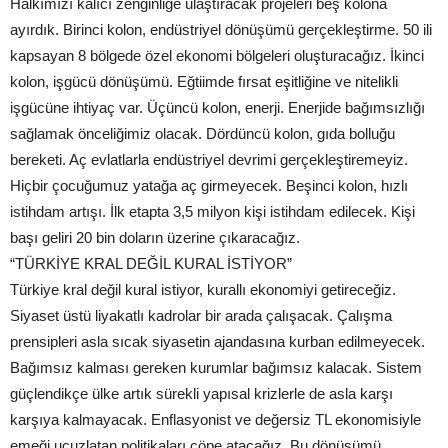
Halkımızı kalıcı zenginliğe ulaştıracak projeleri beş kolona
ayırdık. Birinci kolon, endüstriyel dönüşümü gerçekleştirme. 50 ili
kapsayan 8 bölgede özel ekonomi bölgeleri oluşturacağız. İkinci
kolon, işgücü dönüşümü. Eğtiimde fırsat eşitliğine ve nitelikli
işgücüne ihtiyaç var. Üçüncü kolon, enerji. Enerjide bağımsızlığı
sağlamak önceliğimiz olacak. Dördüncü kolon, gıda bolluğu
bereketi. Aç evlatlarla endüstriyel devrimi gerçekleştiremeyiz.
Hiçbir çocuğumuz yatağa aç girmeyecek. Beşinci kolon, hızlı
istihdam artışı. İlk etapta 3,5 milyon kişi istihdam edilecek. Kişi
başı geliri 20 bin doların üzerine çıkaracağız.
“TÜRKİYE KRAL DEĞİL KURAL İSTİYOR”
Türkiye kral değil kural istiyor, kurallı ekonomiyi getireceğiz.
Siyaset üstü liyakatlı kadrolar bir arada çalışacak. Çalışma
prensipleri asla sıcak siyasetin ajandasına kurban edilmeyecek.
Bağımsız kalması gereken kurumlar bağımsız kalacak. Sistem
güçlendikçe ülke artık sürekli yapısal krizlerle de asla karşı
karşıya kalmayacak. Enflasyonist ve değersiz TL ekonomisiyle
emeği ucuzlatan politikaları çöpe atacağız. Bu dönüşümü