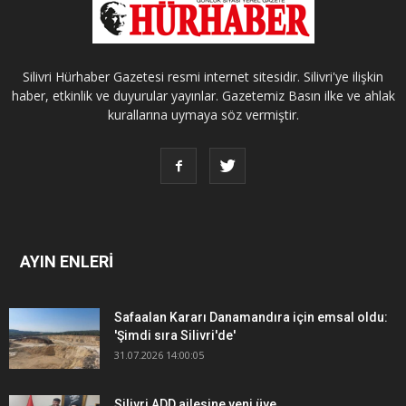
Silivri Hürhaber Gazetesi resmi internet sitesidir. Silivri'ye ilişkin
haber, etkinlik ve duyurular yayınlar. Gazetemiz Basın ilke ve ahlak
kurallarına uymaya söz vermiştir.
AYIN ENLERİ
Safaalan Kararı Danamandıra için emsal oldu:
'Şimdi sıra Silivri'de'
31.07.2026 14:00:05
Silivri ADD ailesine yeni üye