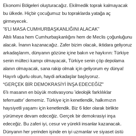
Ekonomi Bölgeleri oluşturacağız. Ekilmedik toprak kalmayacak
bu ülkede. Hiçbir çocuğumuz bu topraklarda yatağa aç
girmeyecek.
"6'LI MASA CUMHURBAŞKANLIĞINI ALACAK"
Altılı Masa hem Cumhurbaşkanlığını hem de Meclis çoğunluğunu
alacak. İnanın kazanacağız. Zafer bizim olacak, iktidara geliyoruz
arkadaşlarım, dünyanın gözüne içine bakın ve haykırın: Türkiye
senin mülteci kampı olmayacak, Türkiye senin çöp depolama
alanın olmayacak, sana rakip olmak için geliyorum ey dünya!
Hayırlı uğurlu olsun, haydi arkadaşlar başlıyoruz.
“GERÇEK BİR DEMOKRASİYİ İNŞA EDECEĞİZ”
6'lı masanın en büyük motivasyonu 'ideolojik farklılıklar
teferruattır' dememiz. Türkiye için kenetlendik, halkımızın
haysiyetli yaşamı için kenetlendik. Biz 6 lider olarak birlikte
yürümeye devam edeceğiz. Gerçek bir demokrasiyi inşa
edeceğiz. Bu zaferi iyi, cesur ve yürekli insanlar kazanacak.
Dünyanın her yerinden işinde en iyi uzmanlar ve siyaset üstü