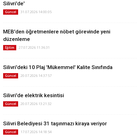
Silivri'de'
31.07.2026 14:00:05
Güncel
MEB'den öğretmenlere nöbet görevinde yeni
düzenleme
27.07.2026 11:36:31
Eğitim
Silivri'deki 10 Plaj 'Mükemmel' Kalite Sınıfında
20.07.2026 14:37:57
Güncel
Silivri'de elektrik kesintisi
20.07.2026 13:21:32
Güncel
Silivri Belediyesi 31 taşınmazı kiraya veriyor
17.07.2026 14:18:54
Güncel