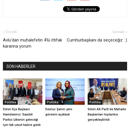
« Önceki
Sonraki »
Avlu’dan muhalefetin 4’lü ittifak
Cumhurbaşkanı da seçeceğiz : )
kararına yorum
SON HABERLER
Politika
Politika
Politika
Silivri İlçe Başkanı
Sevnur Şahin yeni
Silivri AK Parti’de Mahalle
Hamdemirci: Saadet
görevini açıkladı
Başkanları toplantısı
Partisi ülkenin geleceği
gerçekleştirildi
için tek umut haline geldi