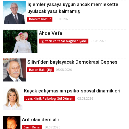
İşlemler yasaya uygun ancak memlekette
uyulacak yasa kalmamış
06.08.2026
İbrahim Kömür
Ahde Vefa
05.08.2026
Eğitmen ve Yazar Nagihan Şanlı
Silivri'den başlayacak Demokrasi Cephesi
05.08.2026
Hasan Baki Çifçi
Kuşak çatışmasının psiko-sosyal dinamikleri
05.08.2026
Uzm. Klinik Psikolog Gül Dümen
Arif olan ders alır
30.07.2026
Cemil Kenar