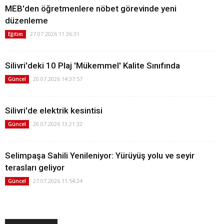
MEB'den öğretmenlere nöbet görevinde yeni
düzenleme
27.07.2026 11:36:31
Eğitim
Silivri'deki 10 Plaj 'Mükemmel' Kalite Sınıfında
20.07.2026 14:37:57
Güncel
Silivri'de elektrik kesintisi
20.07.2026 13:21:32
Güncel
Selimpaşa Sahili Yenileniyor: Yürüyüş yolu ve seyir
terasları geliyor
27.07.2026 11:54:24
Güncel