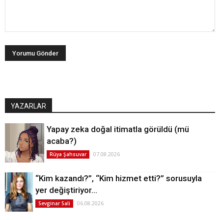
YAZARLAR
Yapay zeka doğal itimatla görüldü (mü
acaba?)
07.08.2026
Rüya Şahsuvar
“Kim kazandı?”, “Kim hizmet etti?” sorusuyla
yer değiştiriyor…
06.08.2026
Sevginar Sali