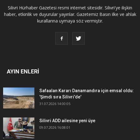
Silivri Hürhaber Gazetesi resmi internet sitesidir. Silivri'ye ilişkin
haber, etkinlik ve duyurular yayınlar. Gazetemiz Basın ilke ve ahlak
kurallarına uymaya söz vermiştir.
AYIN ENLERİ
Safaalan Kararı Danamandıra için emsal oldu:
'Şimdi sıra Silivri'de'
31.07.2026 14:00:05
Silivri ADD ailesine yeni üye
09.07.2026 16:08:01