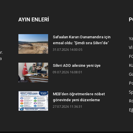
AYIN ENLERİ
P
Safaalan Kararı Danamandıra için
Y
emsal oldu: 'Şimdi sıra Silivri'de'
V
31.07.2026 14:00:05
r.
F
a
Kü
Silivri ADD ailesine yeni üye
09.07.2026 16:08:01
G
Po
S
MEB'den öğretmenlere nöbet
görevinde yeni düzenleme
R
27.07.2026 11:36:31
Eğ