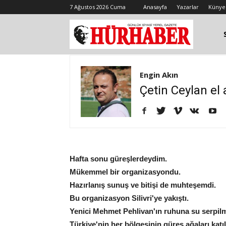
7 Ağustos 2026 Cuma
Anasayfa
Yazarlar
Künye
Engin Akın
Çetin Ceylan el 
Hafta sonu güreşlerdeydim.
Mükemmel bir organizasyondu.
Hazırlanış sunuş ve bitişi de muhteşemdi.
Bu organizasyon Silivri'ye yakıştı.
Yenici Mehmet Pehlivan'ın ruhuna su serpilmi
Türkiye'nin her bölgesinin güreş ağaları kat