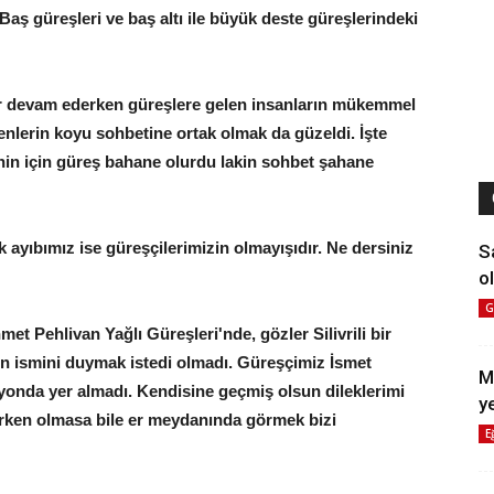
Baş güreşleri ve baş altı ile büyük deste güreşlerindeki
er devam ederken güreşlere gelen insanların mükemmel
yenlerin koyu sohbetine ortak olmak da güzeldi. İşte
enin için güreş bahane olurdu lakin sohbet şahane
k ayıbımız ise güreşçilerimizin olmayışıdır. Ne dersiniz
S
ol
G
met Pehlivan Yağlı Güreşleri'nde, gözler Silivrili bir
çinin ismini duymak istedi olmadı. Güreşçimiz İsmet
M
yonda yer almadı. Kendisine geçmiş olsun dileklerimi
y
rken olmasa bile er meydanında görmek bizi
E