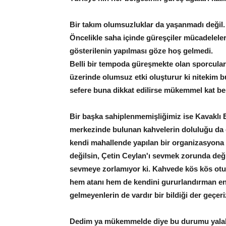
Bir takım olumsuzluklar da yaşanmadı değil.
Öncelikle saha içinde güreşçiler mücadelel
gösterilenin yapılması göze hoş gelmedi.
Belli bir tempoda güreşmekte olan sporcular
üzerinde olumsuz etki oluşturur ki nitekim b
sefere buna dikkat edilirse mükemmel kat be 
Bir başka sahiplenmemişliğimiz ise Kavaklı
merkezinde bulunan kahvelerin doluluğu da 
kendi mahallende yapılan bir organizasyona
değilsin, Çetin Ceylan'ı sevmek zorunda deği
sevmeye zorlamıyor ki. Kahvede kös kös otur
hem atanı hem de kendini gururlandırman en g
gelmeyenlerin de vardır bir bildiği der geçeri
Dedim ya mükemmelde diye bu durumu yalakal