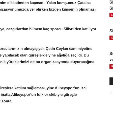
S
 benim dikkatimden kaçmadı. Yakın komşumuz Çatalca
S
anizasyonumuzda yer alırken bizden kimsenin olmaması
G
ya, cazgırlardan bilmem kaç sporcu Silivri'den katılıyor
Si
G
rcularımızın olmayışıydı. Çetin Ceylan samimiyetine
S
e yapılacak olan güreşlerde yine ağalığa seçildi. Bu
ve
inik yüreklerimizi de bu organizasyonda duyuracağına
G
üreşlere katılım sağlaması, yine Alibeyspor'un İzci
 inatla Alibeyspor'un folklor ekibiyle güreşle
 Tonta.