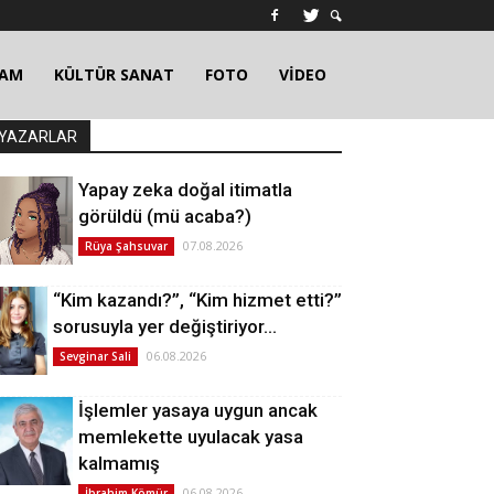
ŞAM
KÜLTÜR SANAT
FOTO
VİDEO
YAZARLAR
Yapay zeka doğal itimatla
görüldü (mü acaba?)
07.08.2026
Rüya Şahsuvar
“Kim kazandı?”, “Kim hizmet etti?”
sorusuyla yer değiştiriyor…
06.08.2026
Sevginar Sali
İşlemler yasaya uygun ancak
memlekette uyulacak yasa
kalmamış
06.08.2026
İbrahim Kömür