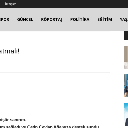
İletişim
SPOR
GÜNCEL
RÖPORTAJ
POLİTİKA
EĞİTİM
YA
atmalı!
ştir sanırım.
ılım sağladı ve Çetin Ceylan Ağamıza destek sundu.