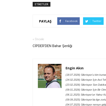
ETİKETLER
PAYLAŞ
Facebook
Twitter
« Önceki
CİPDER’DEN Bahar Şenliği
Engin Akın
(18.07.2026) Silivrispor'u kim kurt
(24.02.2026) Silivrispor İçin Asıl Te
(23.02.2026) Silivrispor Son Dakik
(09.01.2026) Silivrispor İçin Bir O
(06.11.2025) Silivrispor’un Yalnız
(09.09.2025) Silivrispor’da lige zor
(04.07.2025) Silivrispor nereye gidi