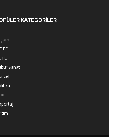
OPÜLER KATEGORİLER
aşam
İDEO
OTO
ltür Sanat
üncel
litika
por
öportaj
itim