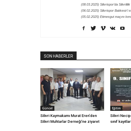
(08.03.2025) Silivrispor’da Silivrilil
(06.02.2025) Silivrispor Balıkesir'i 
(05.02.2025) Etimesgut maçını kena
SON HABERLER
Güncel
Eğitim
Silivri Kaymakamı Murat Eren’den
Silivri Neci
Silivri Muhtarlar Derneği’ne ziyaret
sınıf kayıtla