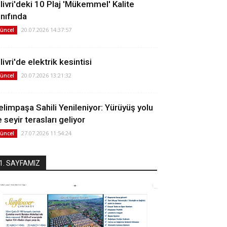
ilivri'deki 10 Plaj 'Mükemmel' Kalite
ınıfında
20.07.2026 14:37:57
üncel
livri'de elektrik kesintisi
20.07.2026 13:21:32
üncel
elimpaşa Sahili Yenileniyor: Yürüyüş yolu
 seyir terasları geliyor
27.07.2026 11:54:24
üncel
1. SAYFAMIZ