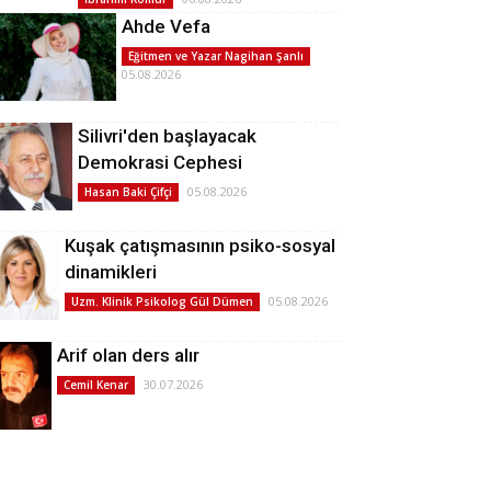
Ahde Vefa
Eğitmen ve Yazar Nagihan Şanlı
05.08.2026
Silivri'den başlayacak
Demokrasi Cephesi
05.08.2026
Hasan Baki Çifçi
Kuşak çatışmasının psiko-sosyal
dinamikleri
05.08.2026
Uzm. Klinik Psikolog Gül Dümen
Arif olan ders alır
30.07.2026
Cemil Kenar