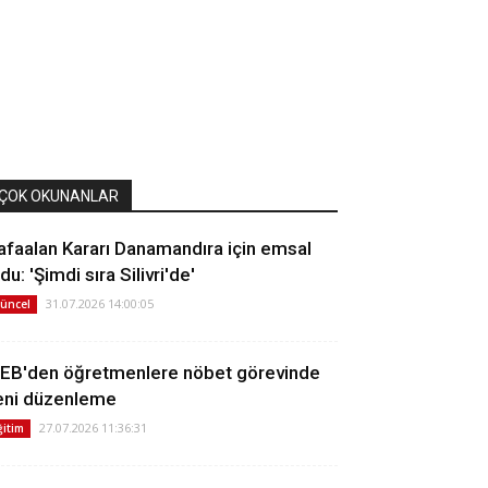
ÇOK OKUNANLAR
afaalan Kararı Danamandıra için emsal
du: 'Şimdi sıra Silivri'de'
31.07.2026 14:00:05
üncel
EB'den öğretmenlere nöbet görevinde
eni düzenleme
27.07.2026 11:36:31
ğitim