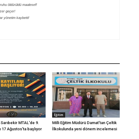
ik ruhu öldürüldü maalesef!
ezer geçer!
r yönetim kaybetti!
Eğitim
p Sarıbekir MTAL'de 9.
Milli Eğitim Müdürü Damat’tan Çeltik
rı 17 Ağustos'ta başlıyor
İlkokulunda yeni dönem incelemesi