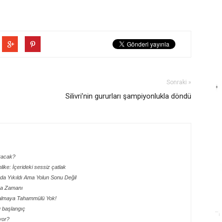
Sonraki »
Silivri’nin gururları şampiyonlukla döndü
aracak?
hlike: İçerideki sessiz çatlak
ada Yıkıldı Ama Yolun Sonu Değil
lma Zamanı
 Kalmaya Tahammülü Yok!
lu başlangıç
yor?