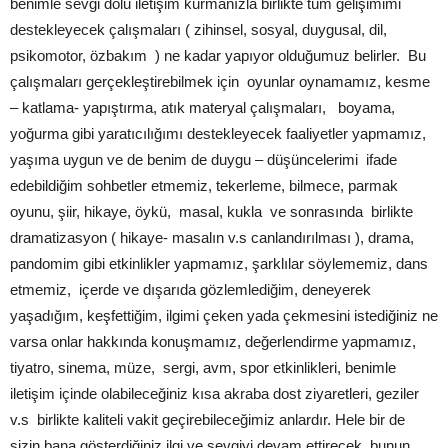
benimle sevgi dolu iletişim kurmanızla birlikte tüm gelişimimi
destekleyecek çalışmaları ( zihinsel, sosyal, duygusal, dil,
psikomotor, özbakım ) ne kadar yapıyor olduğumuz belirler. Bu
çalışmaları gerçekleştirebilmek için oyunlar oynamamız, kesme
– katlama- yapıştırma, atık materyal çalışmaları, boyama,
yoğurma gibi yaratıcılığımı destekleyecek faaliyetler yapmamız,
yaşıma uygun ve de benim de duygu – düşüncelerimi ifade
edebildiğim sohbetler etmemiz, tekerleme, bilmece, parmak
oyunu, şiir, hikaye, öykü, masal, kukla ve sonrasında birlikte
dramatizasyon ( hikaye- masalın v.s canlandırılması ), drama,
pandomim gibi etkinlikler yapmamız, şarklılar söylememiz, dans
etmemiz, içerde ve dışarıda gözlemlediğim, deneyerek
yaşadığım, keşfettiğim, ilgimi çeken yada çekmesini istediğiniz ne
varsa onlar hakkında konuşmamız, değerlendirme yapmamız,
tiyatro, sinema, müze, sergi, avm, spor etkinlikleri, benimle
iletişim içinde olabileceğiniz kısa akraba dost ziyaretleri, geziler
v.s birlikte kaliteli vakit geçirebileceğimiz anlardır. Hele bir de
sizin bana gösterdiğiniz ilgi ve sevgiyi devam ettirecek, bunun