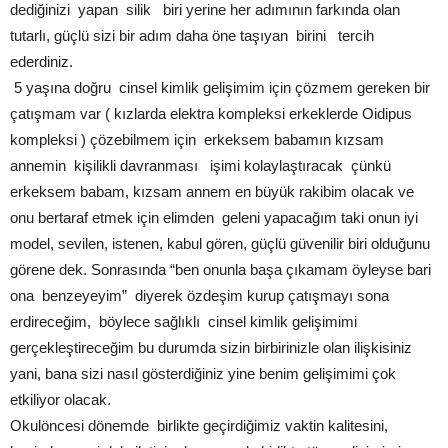
dediğinizi yapan silik biri yerine her adımının farkında olan
tutarlı, güçlü sizi bir adım daha öne taşıyan birini tercih
ederdiniz.
5 yaşına doğru cinsel kimlik gelişimim için çözmem gereken bir
çatışmam var ( kızlarda elektra kompleksi erkeklerde Oidipus
kompleksi ) çözebilmem için erkeksem babamın kızsam
annemin kişilikli davranması işimi kolaylaştıracak çünkü
erkeksem babam, kızsam annem en büyük rakibim olacak ve
onu bertaraf etmek için elimden geleni yapacağım taki onun iyi
model, sevilen, istenen, kabul gören, güçlü güvenilir biri olduğunu
görene dek. Sonrasında “ben onunla başa çıkamam öyleyse bari
ona benzeyeyim” diyerek özdeşim kurup çatışmayı sona
erdireceğim, böylece sağlıklı cinsel kimlik gelişimimi
gerçekleştireceğim bu durumda sizin birbirinizle olan ilişkisiniz
yani, bana sizi nasıl gösterdiğiniz yine benim gelişimimi çok
etkiliyor olacak.
Okulöncesi dönemde birlikte geçirdiğimiz vaktin kalitesini,