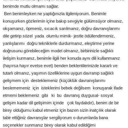
benimde mutlu olmamı sağlar.
Ben benimleyken ne yaptığınızla ilgileniyorum. Benimle
konuşurken gözlerimin içine bakıp sevgiyle gülümsüyor olmanız,
okşamanız, öpmeniz, sıcacık sarılmanız, doğru davranışlarımı
dile getirip sözel yada olumlu mimik- jestle ödüllendirmeniz,
yanlışlarımı doğru tekniklerle durdurmanız, eleştirme yerine
doğrusunu görebileceğim model olmanız, birbirinizle sağlıklı
iletişim kurmanız, benimle ilgili her konuda aynı dili kullanmanız
(hayırsa hayır evetse evet) benden beklentilerinizde kararlı ve
tutarlı olmanız, yaşımın özelliklerine uygun davranıp sağlıklı
gelişmem için desteklemeniz (küçüklük davranışlarımı
beslememeniz için isteklerimi bebek değilsem konuşarak ifade
etmemi beklemeniz gibi ki bu davranış duygusal- sosyal
gelişim kadar dil gelişimim içinde çok faydalıdır), benim de bir
birey olduğumu kabul etmeniz için bazen sizin inatçılık olarak
tabir ettiğiniz davranışlar sergiliyorum o durumlarda bana
seçenekler sunmanız birey olarak kabul edildiğimi