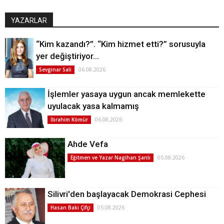
YAZARLAR
“Kim kazandı?”. “Kim hizmet etti?” sorusuyla
yer değiştiriyor…
06.08.2026
Sevginar Sali
İşlemler yasaya uygun ancak memlekette
uyulacak yasa kalmamış
06.08.2026
İbrahim Kömür
Ahde Vefa
05.08.2026
Eğitmen ve Yazar Nagihan Şanlı
Silivri'den başlayacak Demokrasi Cephesi
05.08.2026
Hasan Baki Çifçi