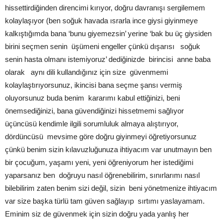
hissettirdiğinden direncimi kırıyor, doğru davranışı sergilemem
kolaylaşıyor (ben soğuk havada ısrarla ince giysi giyinmeye
kalkıştığımda bana ‘bunu giyemezsin’ yerine ‘bak bu üç giysiden
birini seçmen senin üşümeni engeller çünkü dışarısı soğuk
senin hasta olmanı istemiyoruz’ dediğinizde birincisi anne baba
olarak aynı dili kullandığınız için size güvenmemi
kolaylaştırıyorsunuz, ikincisi bana seçme şansı vermiş
oluyorsunuz buda benim kararımı kabul ettiğinizi, beni
önemsediğinizi, bana güvendiğinizi hissetmemi sağlıyor
üçüncüsü kendimle ilgili sorumluluk almaya alıştırıyor,
dördüncüsü mevsime göre doğru giyinmeyi öğretiyorsunuz
çünkü benim sizin kılavuzluğunuza ihtiyacım var unutmayın ben
bir çocuğum, yaşamı yeni, yeni öğreniyorum her istediğimi
yaparsanız ben doğruyu nasıl öğrenebilirim, sınırlarımı nasıl
bilebilirim zaten benim sizi değil, sizin beni yönetmenize ihtiyacım
var size başka türlü tam güven sağlayıp sırtımı yaslayamam.
Eminim siz de güvenmek için sizin doğru yada yanlış her