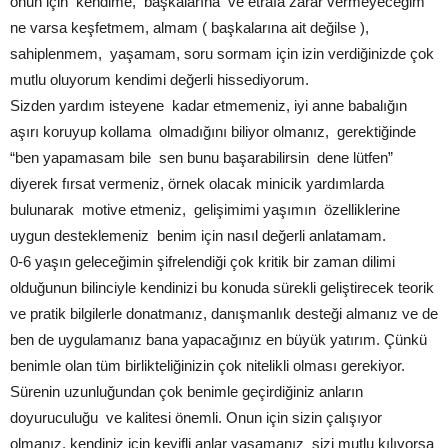
onun için kendime, başkalarına ve etrafa zarar vermeyeceğim
ne varsa keşfetmem, almam ( başkalarına ait değilse ),
sahiplenmem, yaşamam, soru sormam için izin verdiğinizde çok
mutlu oluyorum kendimi değerli hissediyorum.
Sizden yardım isteyene kadar etmemeniz, iyi anne babalığın
aşırı koruyup kollama olmadığını biliyor olmanız, gerektiğinde
“ben yapamasam bile sen bunu başarabilirsin dene lütfen”
diyerek fırsat vermeniz, örnek olacak minicik yardımlarda
bulunarak motive etmeniz, gelişimimi yaşımın özelliklerine
uygun desteklemeniz benim için nasıl değerli anlatamam.
0-6 yaşın geleceğimin şifrelendiği çok kritik bir zaman dilimi
olduğunun bilinciyle kendinizi bu konuda sürekli geliştirecek teorik
ve pratik bilgilerle donatmanız, danışmanlık desteği almanız ve de
ben de uygulamanız bana yapacağınız en büyük yatırım. Çünkü
benimle olan tüm birlikteliğinizin çok nitelikli olması gerekiyor.
Sürenin uzunluğundan çok benimle geçirdiğiniz anların
doyuruculuğu ve kalitesi önemli. Onun için sizin çalışıyor
olmanız, kendiniz için keyifli anlar yaşamanız sizi mutlu kılıyorsa