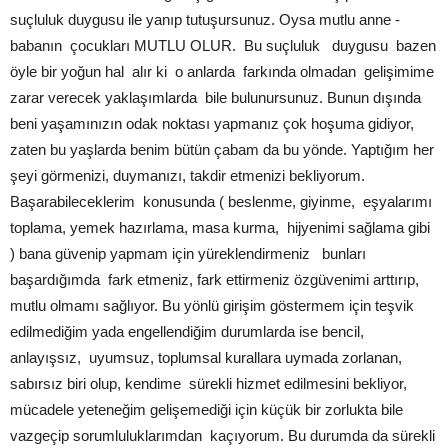
suçluluk duygusu ile yanıp tutuşursunuz. Oysa mutlu anne -
babanın çocukları MUTLU OLUR. Bu suçluluk duygusu bazen
öyle bir yoğun hal alır ki o anlarda farkında olmadan gelişimime
zarar verecek yaklaşımlarda bile bulunursunuz. Bunun dışında
beni yaşamınızın odak noktası yapmanız çok hoşuma gidiyor,
zaten bu yaşlarda benim bütün çabam da bu yönde. Yaptığım her
şeyi görmenizi, duymanızı, takdir etmenizi bekliyorum.
Başarabileceklerim konusunda ( beslenme, giyinme, eşyalarımı
toplama, yemek hazırlama, masa kurma, hijyenimi sağlama gibi
) bana güvenip yapmam için yüreklendirmeniz bunları
başardığımda fark etmeniz, fark ettirmeniz özgüvenimi arttırıp,
mutlu olmamı sağlıyor. Bu yönlü girişim göstermem için teşvik
edilmediğim yada engellendiğim durumlarda ise bencil,
anlayışsız, uyumsuz, toplumsal kurallara uymada zorlanan,
sabırsız biri olup, kendime sürekli hizmet edilmesini bekliyor,
mücadele yeteneğim gelişemediği için küçük bir zorlukta bile
vazgeçip sorumluluklarımdan kaçıyorum. Bu durumda da sürekli