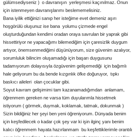
gülümsediyseniz ) o davranışın yerleşmesi kaçınılmaz. Onun
için istenmeyen davranışlarımı beslememelisiniz.
Bana iyilik ettiğinizi sanıp her isteğime evet demeniz aşırı
hoşgörülü oluşunuz ise bana yolumu çizmede engel
oluşturduğundan kendimi oradan oraya savrulan bir yaprak gibi
hissettiriyor ne yapacağımı bilemediğim için çaresizlik duygum
artıyor, önemsenmediğimi düşünüyorum, size güvenim azalıyor,
sorumluluk bilincim oluşamadığı için başarı duygusunu
tadamıyorum dolayısıyla özgüvenim gelişemediği için bağımlı
hale geliyorum bu da bende kızgınlık öfke doğuruyor, tıpkı
baskıcı aileleri olan çocuklar gibi.
Soyut kavram gelişimimi tam kazanamadığımdan anlamam,
öğrenmem gereken ne varsa tüm duyularımla hissetmek
istiyorum ( görmek, duymak, koklamak, tatmak, dokunmak )
Sizin bildiğiniz her şeyi ben yeni öğreniyorum. Dünyada benim
için keşfedilecek o kadar çok şey var ki işin ilginç yanı benim
kalıcı öğrenmem hayata hazırlanmam bu keşfettiklerimle orantılı