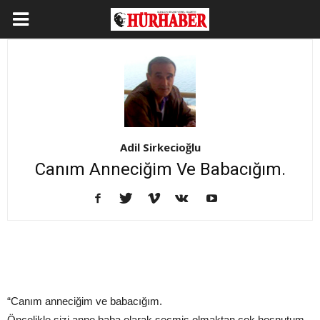
Adil Sirkecioğlu
Canım Anneciğim Ve Babacığım.
“Canım anneciğim ve babacığım.
Öncelikle sizi anne baba olarak seçmiş olmaktan çok hoşnutum.