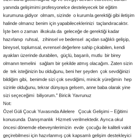
yanında gelişimimi profesyonelce desteleyecek bir eğitim
kurumuna gidiyor olmam, sizinde o kurumla gerektiği gibi iletişim
halinde olmanız benim için yapabileceklerinizi taçlandıracaktır.
İşte ben o zaman ilkokula da geleceğe de gerektiği kadar
hazırlanıp ruhsal, zihinsel ve bedensel açıdan sağlıklı gelişip,
bireysel, toplumsal, evrensel değerlere sahip çıkabilen, kendi
ayakları üzerinde durabilen, güçlü, başarılı, mutlu bir birey
olmanın temelini sağlam bir şekilde atmış olacağım. Zaten sizin
de tek isteğinizin bu olduğunu, beni her şeyden çok sevdiğinizi
bildiğim gibi, benimde sizi çok sevdiğimi, minicik yüreğimin hep
sizinle olduğunu, tekrar dünyaya gelsem, anne baba olarak yine
sizi seçeceğimi biliyorum.” Biricik Yavrunuz
Not:
Özel Güli Çocuk Yuvasında Ailelere Çocuk Gelişimi – Eğitimi
konusunda Danışmanlık Hizmeti verilmektedir. Ayrıca okul
öncesi dönemde ebeveynlerimizin evde çocuğu ile kaliteli vakit
geçirebilmesi için hazırlanmış çok kapsamlı gelişim destekleyici