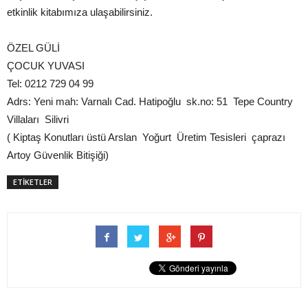
etkinlik kitabımıza ulaşabilirsiniz.
ÖZEL GÜLİ
ÇOCUK YUVASI
Tel: 0212 729 04 99
Adrs: Yeni mah: Varnalı Cad. Hatipoğlu sk.no: 51 Tepe Country
Villaları Silivri
( Kiptaş Konutları üstü Arslan Yoğurt Üretim Tesisleri çaprazı
Artoy Güvenlik Bitişiği)
ETİKETLER