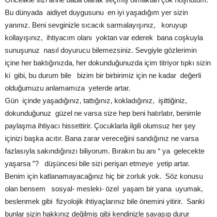
Bu dünyada aidiyet duygusunu en iyi yaşadığım yer sizin
yanınız. Beni sevginizle sıcacık sarmalayışınız, koruyup
kollayışınız, ihtiyacım olanı yoktan var ederek bana coşkuyla
sunuşunuz nasıl doyurucu bilemezsiniz. Sevgiyle gözlerimin
içine her baktığınızda, her dokunduğunuzda içim titriyor tıpkı sizin
ki gibi, bu durum bile bizim bir birbirimiz için ne kadar değerli
olduğumuzu anlamamıza yeterde artar.
Gün içinde yaşadığınız, tattığınız, kokladığınız, işittiğiniz,
dokunduğunuz güzel ne varsa size hep beni hatırlatır, benimle
paylaşma ihtiyacı hissettirir. Çocuklarla ilgili olumsuz her şey
içinizi başka acıtır. Bana zarar vereceğini sandığınız ne varsa
fazlasıyla sakındığınızı biliyorum. Bırakın bu anı “ ya gelecekte
yaşarsa ”? düşüncesi bile sizi perişan etmeye yetip artar.
Benim için katlanamayacağınız hiç bir zorluk yok. Söz konusu
olan bensem sosyal- mesleki- özel yaşam bir yana uyumak,
beslenmek gibi fizyolojik ihtiyaçlarınız bile önemini yitirir. Sanki
bunlar sizin hakkınız değilmiş gibi kendinizle savaşıp durur