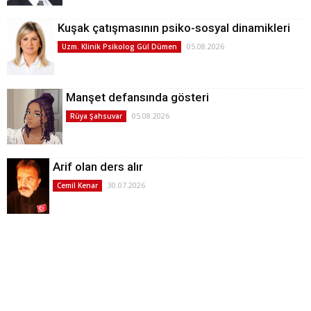
Kuşak çatışmasının psiko-sosyal dinamikleri
05.08.2026
Uzm. Klinik Psikolog Gül Dümen
Manşet defansında gösteri
05.08.2026
Rüya Şahsuvar
Arif olan ders alır
30.07.2026
Cemil Kenar