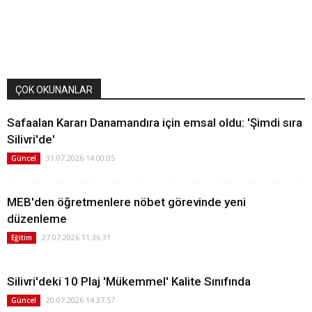
ÇOK OKUNANLAR
Safaalan Kararı Danamandıra için emsal oldu: 'Şimdi sıra
Silivri'de'
31.07.2026 14:00:05
Güncel
MEB'den öğretmenlere nöbet görevinde yeni
düzenleme
27.07.2026 11:36:31
Eğitim
Silivri'deki 10 Plaj 'Mükemmel' Kalite Sınıfında
20.07.2026 14:37:57
Güncel