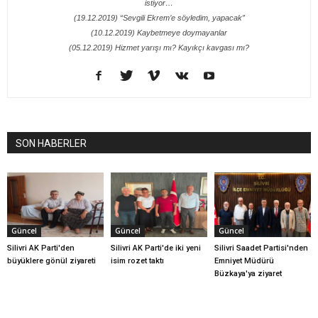
istiyor…
(19.12.2019) “Sevgili Ekrem’e söyledim, yapacak”
(10.12.2019) Kaybetmeye doymayanlar
(05.12.2019) Hizmet yarışı mı? Kayıkçı kavgası mı?
SON HABERLER
Güncel
Güncel
Güncel
Silivri AK Parti'den
Silivri AK Parti'de iki yeni
Silivri Saadet Partisi'nden
büyüklere gönül ziyareti
isim rozet taktı
Emniyet Müdürü
Büzkaya'ya ziyaret