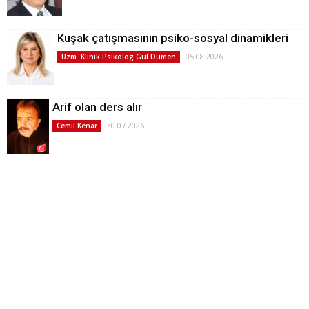
Kuşak çatışmasının psiko-sosyal dinamikleri
05.08.2026
Uzm. Klinik Psikolog Gül Dümen
Arif olan ders alır
30.07.2026
Cemil Kenar