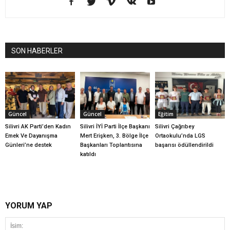
SON HABERLER
Güncel
Güncel
Eğitim
Silivri AK Parti’den Kadın
Silivri İYİ Parti İlçe Başkanı
Silivri Çağrıbey
Emek Ve Dayanışma
Mert Erişken, 3. Bölge İlçe
Ortaokulu’nda LGS
Günleri’ne destek
Başkanları Toplantısına
başarısı ödüllendirildi
katıldı
YORUM YAP