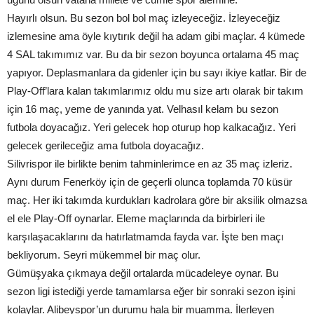
Hayırlı olsun. Bu sezon bol bol maç izleyeceğiz. İzleyeceğiz
izlemesine ama öyle kıytırık değil ha adam gibi maçlar. 4 kümede
4 SAL takımımız var. Bu da bir sezon boyunca ortalama 45 maç
yapıyor. Deplasmanlara da gidenler için bu sayı ikiye katlar. Bir de
Play-Off’lara kalan takımlarımız oldu mu size artı olarak bir takım
için 16 maç, yeme de yanında yat. Velhasıl kelam bu sezon
futbola doyacağız. Yeri gelecek hop oturup hop kalkacağız. Yeri
gelecek gerileceğiz ama futbola doyacağız.
Silivrispor ile birlikte benim tahminlerimce en az 35 maç izleriz.
Aynı durum Fenerköy için de geçerli olunca toplamda 70 küsür
maç. Her iki takımda kurdukları kadrolara göre bir aksilik olmazsa
el ele Play-Off oynarlar. Eleme maçlarında da birbirleri ile
karşılaşacaklarını da hatırlatmamda fayda var. İşte ben maçı
bekliyorum. Seyri mükemmel bir maç olur.
Gümüşyaka çıkmaya değil ortalarda mücadeleye oynar. Bu
sezon ligi istediği yerde tamamlarsa eğer bir sonraki sezon işini
kolaylar. Alibeyspor’un durumu hala bir muamma. İlerleyen