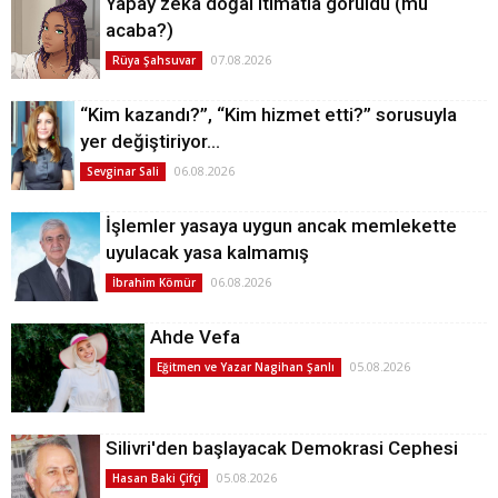
Yapay zeka doğal itimatla görüldü (mü
acaba?)
07.08.2026
Rüya Şahsuvar
“Kim kazandı?”, “Kim hizmet etti?” sorusuyla
yer değiştiriyor…
06.08.2026
Sevginar Sali
İşlemler yasaya uygun ancak memlekette
uyulacak yasa kalmamış
06.08.2026
İbrahim Kömür
Ahde Vefa
05.08.2026
Eğitmen ve Yazar Nagihan Şanlı
Silivri'den başlayacak Demokrasi Cephesi
05.08.2026
Hasan Baki Çifçi