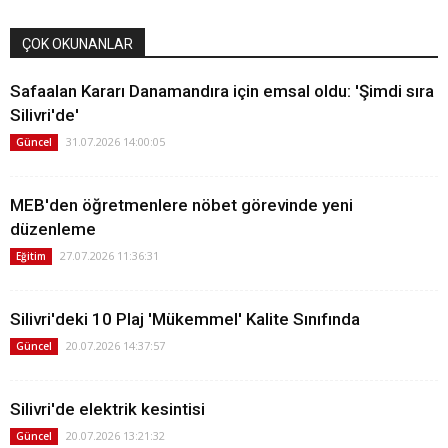
ÇOK OKUNANLAR
Safaalan Kararı Danamandıra için emsal oldu: 'Şimdi sıra
Silivri'de'
31.07.2026 14:00:05
Güncel
MEB'den öğretmenlere nöbet görevinde yeni
düzenleme
27.07.2026 11:36:31
Eğitim
Silivri'deki 10 Plaj 'Mükemmel' Kalite Sınıfında
20.07.2026 14:37:57
Güncel
Silivri'de elektrik kesintisi
20.07.2026 13:21:32
Güncel