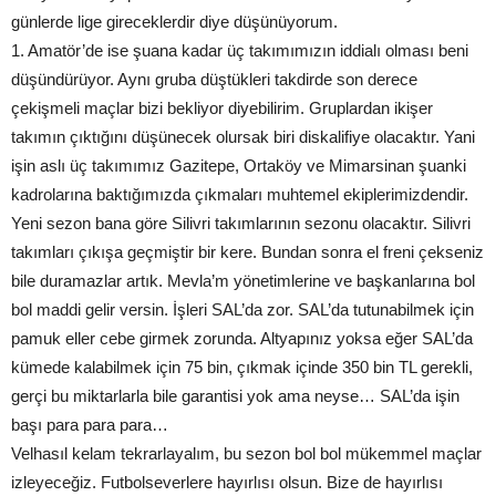
günlerde lige gireceklerdir diye düşünüyorum.
1. Amatör’de ise şuana kadar üç takımımızın iddialı olması beni
düşündürüyor. Aynı gruba düştükleri takdirde son derece
çekişmeli maçlar bizi bekliyor diyebilirim. Gruplardan ikişer
takımın çıktığını düşünecek olursak biri diskalifiye olacaktır. Yani
işin aslı üç takımımız Gazitepe, Ortaköy ve Mimarsinan şuanki
kadrolarına baktığımızda çıkmaları muhtemel ekiplerimizdendir.
Yeni sezon bana göre Silivri takımlarının sezonu olacaktır. Silivri
takımları çıkışa geçmiştir bir kere. Bundan sonra el freni çekseniz
bile duramazlar artık. Mevla’m yönetimlerine ve başkanlarına bol
bol maddi gelir versin. İşleri SAL’da zor. SAL’da tutunabilmek için
pamuk eller cebe girmek zorunda. Altyapınız yoksa eğer SAL’da
kümede kalabilmek için 75 bin, çıkmak içinde 350 bin TL gerekli,
gerçi bu miktarlarla bile garantisi yok ama neyse… SAL’da işin
başı para para para…
Velhasıl kelam tekrarlayalım, bu sezon bol bol mükemmel maçlar
izleyeceğiz. Futbolseverlere hayırlısı olsun. Bize de hayırlısı